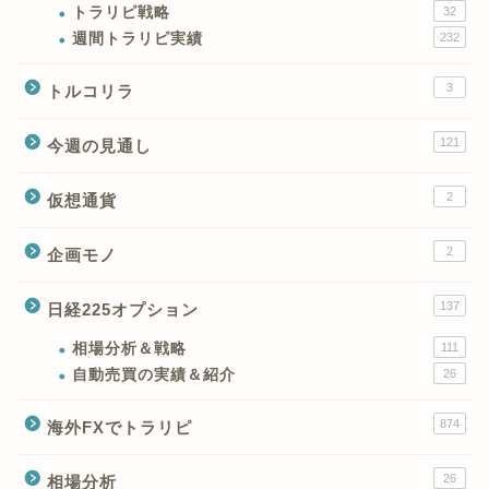
トラリピ戦略
32
週間トラリピ実績
232
3
トルコリラ
121
今週の見通し
2
仮想通貨
2
企画モノ
XMの特徴と強み
137
日経225オプション
XMの口座開設とブログ特
典
相場分析＆戦略
111
自動売買の実績＆紹介
26
XM(XMtrading)のFX銘柄
874
海外FXでトラリピ
テクニカルシグナル
26
相場分析