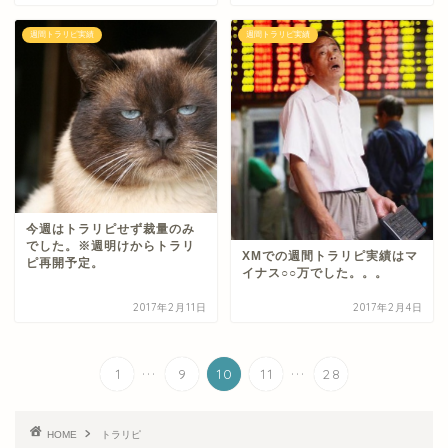
週間トラリピ実績
週間トラリピ実績
今週はトラリピせず裁量のみ
でした。※週明けからトラリ
XMでの週間トラリピ実績はマ
ピ再開予定。
イナス○○万でした。。。
2017年2月11日
2017年2月4日
...
...
1
9
10
11
28
HOME
トラリピ