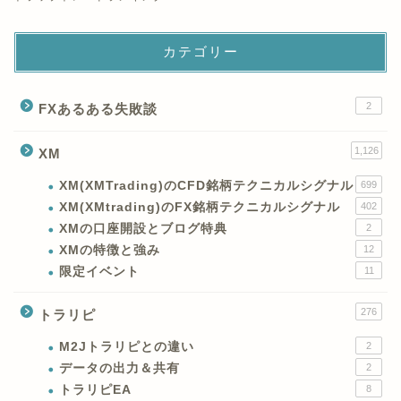
カテゴリー
2
FXあるある失敗談
1,126
XM
XM(XMTrading)のCFD銘柄テクニカルシグナル
699
XM(XMtrading)のFX銘柄テクニカルシグナル
402
XMの口座開設とブログ特典
2
XMの特徴と強み
12
限定イベント
11
276
トラリピ
M2Jトラリピとの違い
2
データの出力＆共有
2
トラリピEA
8