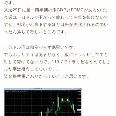
です。
来週29日に第一四半期の米GDPとFOMCがあるので、
今週ユーロドルが下がって終わっても気を抜けないで
すが、相場が乱高下するほど口座が強化されるのでい
ったん落ちて欲しいところです。
一方ドル円は相変わらず底堅いです。
でもボラリティはあまりなく、仮にトラリピしてても
対して稼げてないので、119.7でトラリピをやめてしま
った事は後悔してないです。
資金振替用とわりきっていこうと思います。