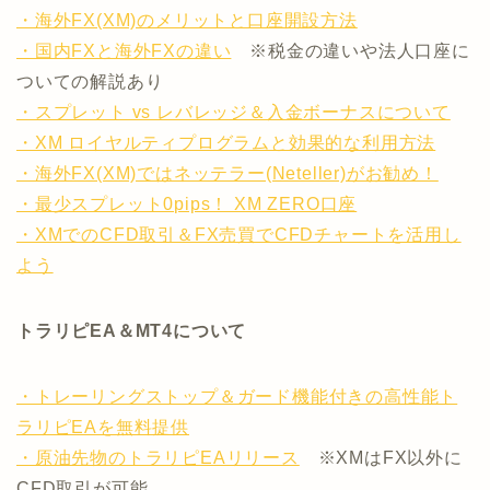
・海外FX(XM)のメリットと口座開設方法
・国内FXと海外FXの違い
※税金の違いや法人口座に
ついての解説あり
・スプレット vs レバレッジ＆入金ボーナスについて
・XM ロイヤルティプログラムと効果的な利用方法
・海外FX(XM)ではネッテラー(Neteller)がお勧め！
・最少スプレット0pips！ XM ZERO口座
・XMでのCFD取引＆FX売買でCFDチャートを活用し
よう
トラリピEA＆MT4について
・トレーリングストップ＆ガード機能付きの高性能ト
ラリピEAを無料提供
・原油先物のトラリピEAリリース
※XMはFX以外に
CFD取引が可能