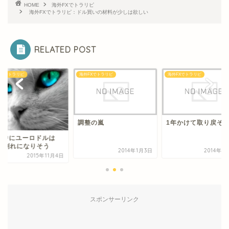
HOME
海外FXでトラリピ
海外FXでトラリピ：ドル買いの材料が少しは欲しい
RELATED POST
FXでトラリピ
海外FXでトラリピ
海外FXでトラリピ
整の嵐
1年かけて取り戻そう！
今夜中にユーロドル
1.09割れになりそう
2014年1月3日
2014年1月17日
2015年1
スポンサーリンク