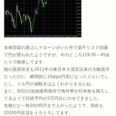
首相官邸の屋上にドローンがいた件で若干リスク回避
で円が買われたようですが、今のところ119.35～45あ
たりで推移してます。
朝の貿易収支も2011年の東日本大震災以来の大幅黒字
だったのに、瞬間的に10pips円高になったぐらいでし
たし、ドル円の値動きはよくわかりませんね。
また、30日の追加緩和期待で海外勢が日本株を購入し
てるようで日経平均が2万円台にのせてきました。
先物だと一時20195円まで上がったようで、現在も
20100円近辺をうろうろしてます。