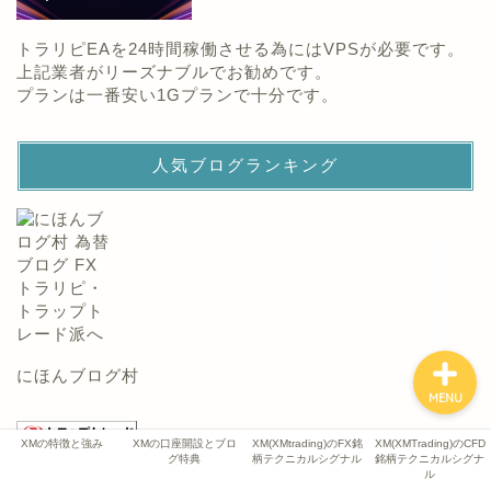
XMの特徴と強み
トラリピEAを24時間稼働させる為にはVPSが必要です。
上記業者がリーズナブルでお勧めです。
XMの口座開設とブログ特
プランは一番安い1Gプランで十分です。
典
人気ブログランキング
XM(XMtrading)のFX銘柄
テクニカルシグナル
XM(XMTrading)のCFD銘
柄テクニカルシグナル
にほんブログ村
MENU
XMの特徴と強み
XMの口座開設とブロ
XM(XMtrading)のFX銘
XM(XMTrading)のCFD
グ特典
柄テクニカルシグナル
銘柄テクニカルシグナ
ル
トラップトレードランキング