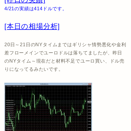
4/21の実績は414ドルです。
[本日の相場分析]
20日～21日のNYタイムまではギリシャ情勢悪化や金利
差フローメインでユーロドルは落ちてましたが、昨日
のNYタイム～現在だと材料不足でユーロ買い、ドル売
りになってるみたいです。