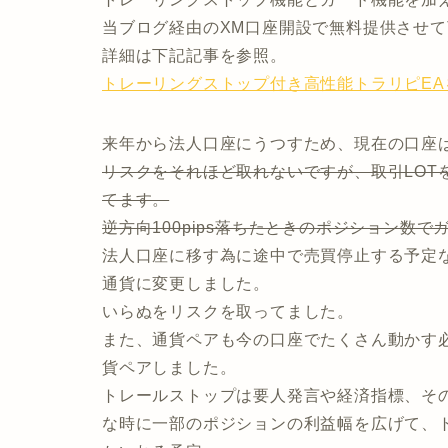
当ブログ経由のXM口座開設で無料提供させ
詳細は下記記事を参照。
トレーリングストップ付き高性能トラリピEA
来年から法人口座にうつすため、現在の口座は
リスクをそれほど取れないですが、取引LOT
てます。
逆方向100pips落ちたときのポジション数
法人口座に移す為に途中で売買停止する予定な
通貨に変更しました。
いらぬをリスクを取ってました。
また、通貨ペアも今の口座でたくさん動かす
貨ペアしました。
トレールストップは要人発言や経済指標、そ
な時に一部のポジションの利益幅を広げて、ト