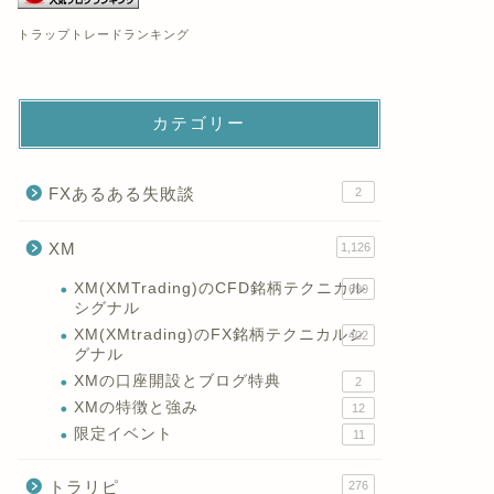
トラップトレードランキング
カテゴリー
FXあるある失敗談
2
XM
1,126
XM(XMTrading)のCFD銘柄テクニカル
699
シグナル
XM(XMtrading)のFX銘柄テクニカルシ
402
グナル
XMの口座開設とブログ特典
2
XMの特徴と強み
12
限定イベント
11
トラリピ
276