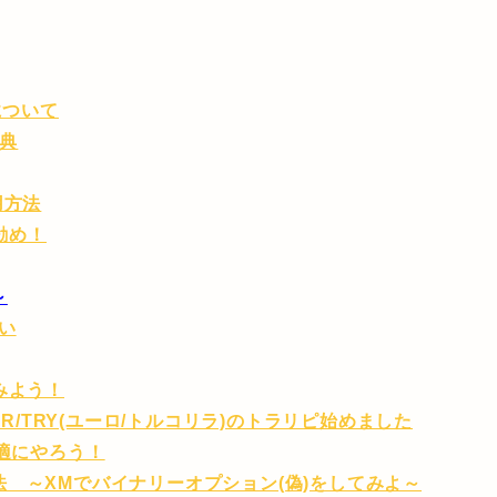
について
特典
用方法
お勧め！
～
い
みよう！
R/TRY(ユーロ/トルコリラ)のトラリピ始めました
快適にやろう！
 ～XMでバイナリーオプション(偽)をしてみよ～