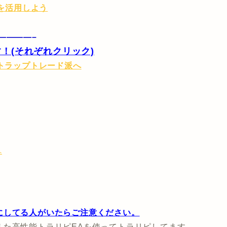
トを活用しよう
————–
！(それぞれクリック)
へ
にしてる人がいたらご注意ください。
えた高性能トラリピEAを使ってトラリピしてます。