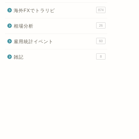
海外FXでトラリピ
874
相場分析
26
雇用統計イベント
60
雑記
8