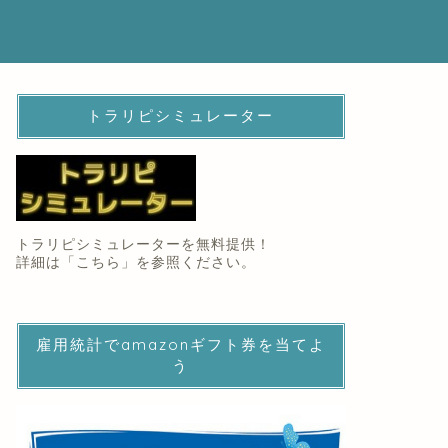
トラリピシミュレーター
トラリピシミュレーターを無料提供！
詳細は「
こちら
」を参照ください。
雇用統計でamazonギフト券を当てよ
う