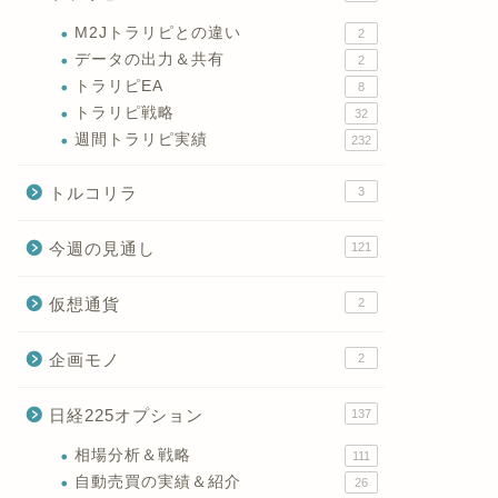
M2Jトラリピとの違い
2
データの出力＆共有
2
トラリピEA
8
トラリピ戦略
32
週間トラリピ実績
232
トルコリラ
3
今週の見通し
121
仮想通貨
2
企画モノ
2
日経225オプション
137
相場分析＆戦略
111
自動売買の実績＆紹介
26