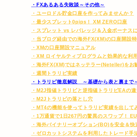
・FXあるある失敗談～その他～
・ユーロドル貯金口座を作ってみませんか？
・最少スプレット0pips！ XM ZERO口座
・スプレット vs レバレッジ＆入金ボーナス
・当ブログ経由での海外FX(XM)の口座開設
・XMの口座開設マニュアル
・XM ロイヤルティプログラムと効果的な利
・海外FX(XM)ではネッテラー(Neteller)を
・週間トラリピ実績
・トラリピ徹底解説 ～基礎から表と裏まで
・M2J指値トラリピと逆指値トラリピEAの違
・M2Jトラリピの落とし穴
・MT4の機能を使ってトラリピ実績を出して
・1万通貨で1日267円の驚異のスワップ！ EU
・海外バイナリーオプション(BO)を安全＆
・ゼロカットシステムを利用したトレード手法