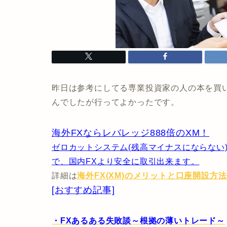
昨日は参考にしてる専業投資家の人の本を買
んでしたが行ってよかったです。
海外FXならレバレッジ888倍のXM！
ゼロカットシステム(残高マイナスにならない)と
で、国内FXより安全に取引出来ます。
詳細は
海外FX(XM)のメリットと口座開設方法
[おすすめ記事]
・FXあるある失敗談～根拠の薄いトレード～