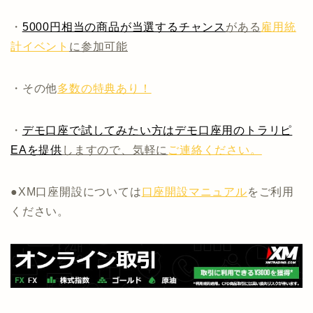
・
5000円相当の商品が当選するチャンス
がある
雇用統
計イベント
に参加可能
・その他
多数の特典あり！
・
デモ口座で試してみたい方はデモ口座用のトラリピ
EAを提供
しますので、気軽に
ご連絡ください。
●XM口座開設については
口座開設マニュアル
をご利用
ください。