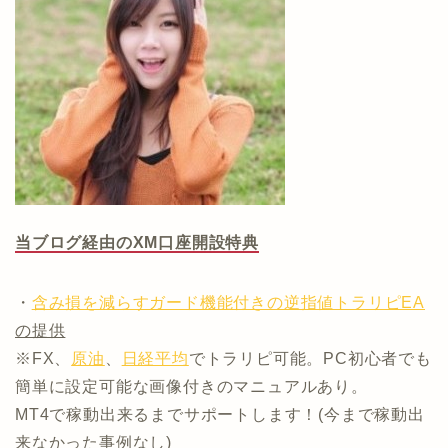
当ブログ経由のXM口座開設特典
・
含み損を減らすガード機能付きの逆指値トラリピEA
の提供
※FX、
原油
、
日経平均
でトラリピ可能。PC初心者でも
簡単に設定可能な画像付きのマニュアルあり。
MT4で稼動出来るまでサポートします！(今まで稼動出
来なかった事例なし)