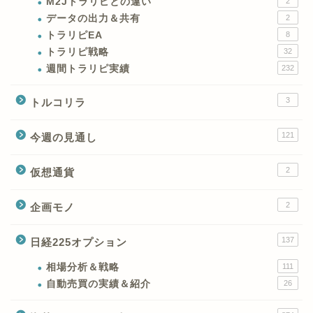
M2Jトラリピとの違い
2
データの出力＆共有
2
トラリピEA
8
トラリピ戦略
32
週間トラリピ実績
232
3
トルコリラ
121
今週の見通し
2
仮想通貨
2
企画モノ
XMの特徴と強み
137
日経225オプション
XMの口座開設とブログ特
典
相場分析＆戦略
111
自動売買の実績＆紹介
26
XM(XMtrading)のFX銘柄