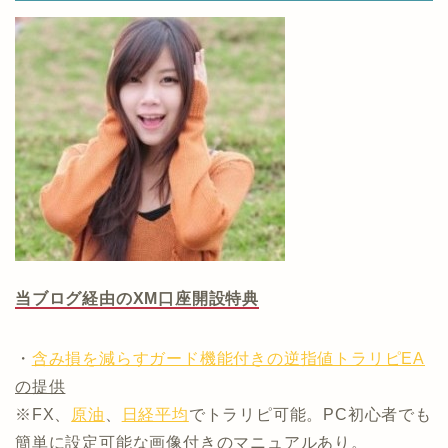
当ブログ経由のXM口座開設特典
・
含み損を減らすガード機能付きの逆指値トラリピEA
の提供
※FX、
原油
、
日経平均
でトラリピ可能。PC初心者でも
簡単に設定可能な画像付きのマニュアルあり。