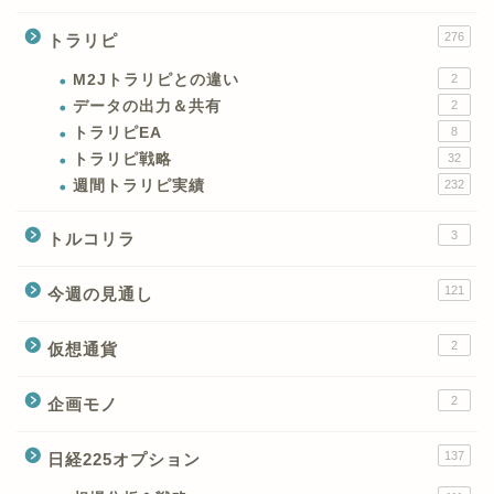
276
トラリピ
M2Jトラリピとの違い
2
データの出力＆共有
2
トラリピEA
8
トラリピ戦略
32
週間トラリピ実績
232
3
トルコリラ
121
今週の見通し
2
仮想通貨
2
企画モノ
XMの特徴と強み
137
日経225オプション
XMの口座開設とブログ特