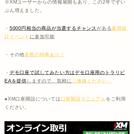
※XMユーザーからの情報展開もあり、この2年でずい
ぶん増えました。
・
5000円相当の商品が当選するチャンス
がある
雇用統
計イベント
に参加可能
・その他
多数の特典あり！
・
デモ口座で試してみたい方はデモ口座用のトラリピ
EAを提供
しますので、気軽に
ご連絡ください。
●XM口座開設については
口座開設マニュアル
をご利用
ください。