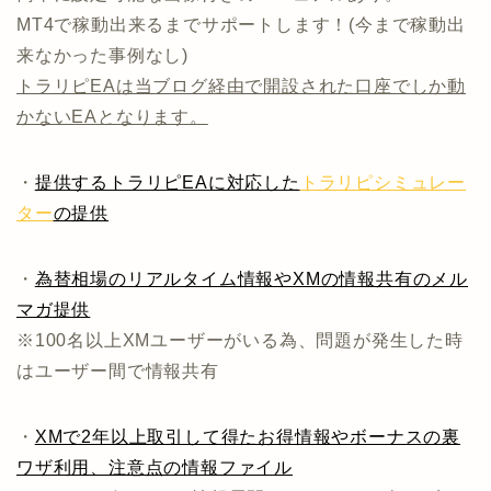
MT4で稼動出来るまでサポートします！(今まで稼動出
来なかった事例なし)
トラリピEAは当ブログ経由で開設された口座でしか動
かないEAとなります。
・
提供するトラリピEAに対応した
トラリピシミュレー
ター
の提供
・
為替相場のリアルタイム情報やXMの情報共有のメル
マガ提供
※100名以上XMユーザーがいる為、問題が発生した時
はユーザー間で情報共有
・
XMで2年以上取引して得たお得情報やボーナスの裏
ワザ利用、注意点の情報ファイル