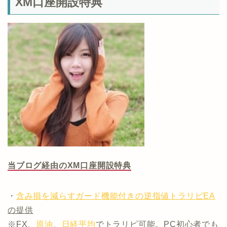
XM口座開設特典
当ブログ経由のXM口座開設特典
・
含み損を減らすガード機能付きの逆指値トラリピEA
の提供
※FX、
原油
、
日経平均
でトラリピ可能。PC初心者でも