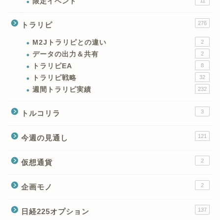
限定イベント
11
276
トラリピ
M2Jトラリピとの違い
2
データの出力＆共有
2
トラリピEA
8
トラリピ戦略
32
週間トラリピ実績
232
3
トルコリラ
121
今週の見通し
2
仮想通貨
2
企画モノ
XMの特徴と強み
137
日経225オプション