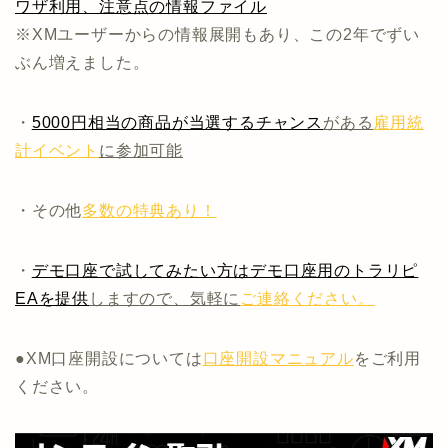
ワザ利用、注意点の情報ファイル
※XMユーザーからの情報展開もあり、この2年でずい
ぶん増えました。
・
5000円相当の商品が当選するチャンス
がある
雇用統
計イベント
に参加可能
・その他
多数の特典あり！
・
デモ口座で試してみたい方はデモ口座用のトラリピ
EAを提供
しますので、気軽に
ご連絡ください。
●XM口座開設については
口座開設マニュアル
をご利用
ください。