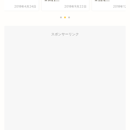
※9/21...
※12/2...
2018年4月24日
2018年9月22日
2018年12
スポンサーリンク