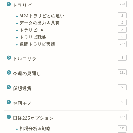
276
トラリピ
M2Jトラリピとの違い
2
データの出力＆共有
2
トラリピEA
8
トラリピ戦略
32
週間トラリピ実績
232
3
トルコリラ
121
今週の見通し
2
仮想通貨
2
企画モノ
XMの特徴と強み
137
日経225オプション
XMの口座開設とブログ特
典
相場分析＆戦略
111