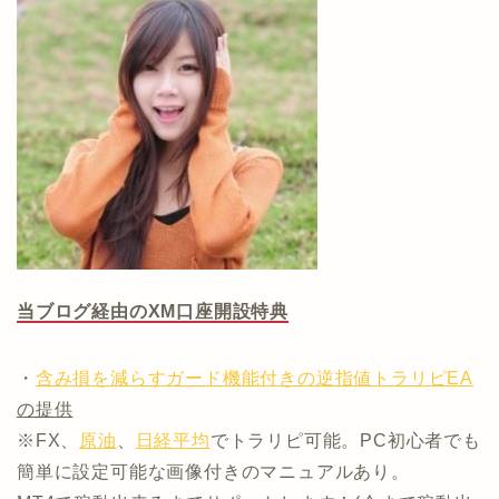
当ブログ経由のXM口座開設特典
・
含み損を減らすガード機能付きの逆指値トラリピEA
の提供
※FX、
原油
、
日経平均
でトラリピ可能。PC初心者でも
簡単に設定可能な画像付きのマニュアルあり。