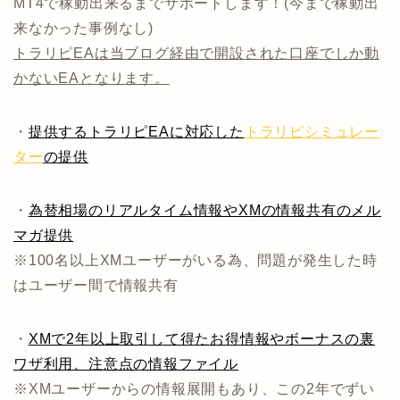
MT4で稼動出来るまでサポートします！(今まで稼動出
来なかった事例なし)
トラリピEAは当ブログ経由で開設された口座でしか動
かないEAとなります。
・
提供するトラリピEAに対応した
トラリピシミュレー
ター
の提供
・
為替相場のリアルタイム情報やXMの情報共有のメル
マガ提供
※100名以上XMユーザーがいる為、問題が発生した時
はユーザー間で情報共有
・
XMで2年以上取引して得たお得情報やボーナスの裏
ワザ利用、注意点の情報ファイル
※XMユーザーからの情報展開もあり、この2年でずい