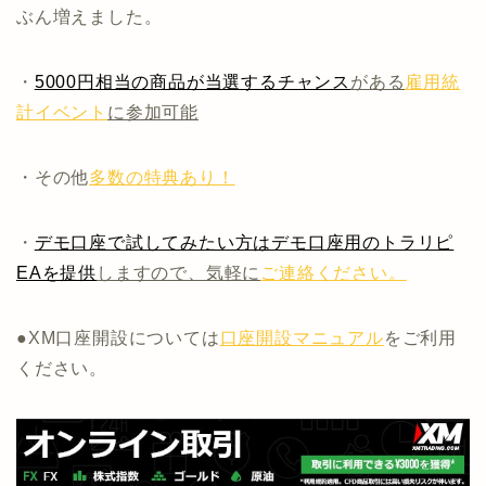
ぶん増えました。
・
5000円相当の商品が当選するチャンス
がある
雇用統
計イベント
に参加可能
・その他
多数の特典あり！
・
デモ口座で試してみたい方はデモ口座用のトラリピ
EAを提供
しますので、気軽に
ご連絡ください。
●XM口座開設については
口座開設マニュアル
をご利用
ください。