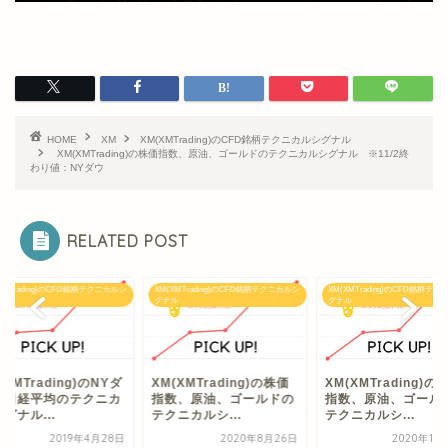
HOME
XM
XM(XMTrading)のCFD銘柄テクニカルシグナル
XM(XMTrading)の株価指数、原油、ゴールドのテクニカルシグナル ※11/2終
わり値：NYダウ
RELATED POST
XMTrading)のCFD銘柄テクニカルシ
XM(XMTrading)のCFD銘柄テクニカルシ
XM(XMTrading)のCFD銘柄テ
ル
グナル
グナル
(XMTrading)のNYダ
XM(XMTrading)の株価
XM(XMTrading)の
＆日経平均のテクニカ
指数、原油、ゴールドの
指数、原油、ゴール
グナル...
テクニカルシ...
テクニカルシ...
2019年4月28日
2020年8月26日
2020年11