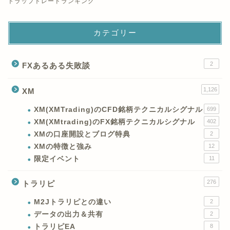
トラップトレードランキング
カテゴリー
2
FXあるある失敗談
1,126
XM
XM(XMTrading)のCFD銘柄テクニカルシグナル
699
XM(XMtrading)のFX銘柄テクニカルシグナル
402
XMの口座開設とブログ特典
2
XMの特徴と強み
12
限定イベント
11
276
トラリピ
M2Jトラリピとの違い
2
データの出力＆共有
2
トラリピEA
8