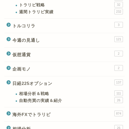
トラリピ戦略
32
週間トラリピ実績
232
3
トルコリラ
121
今週の見通し
2
仮想通貨
2
企画モノ
XMの特徴と強み
137
日経225オプション
XMの口座開設とブログ特
典
相場分析＆戦略
111
自動売買の実績＆紹介
26
XM(XMtrading)のFX銘柄
874
海外FXでトラリピ
テクニカルシグナル
26
相場分析