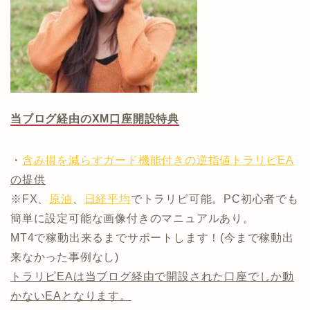
当ブログ経由のXM口座開設特典
・
含み損を減らすガード機能付きの逆指値トラリピEA
の提供
※FX、
原油
、
日経平均
でトラリピ可能。PC初心者でも
簡単に設定可能な画像付きのマニュアルあり。
MT4で稼動出来るまでサポートします！(今まで稼動出
来なかった事例なし)
トラリピEAは当ブログ経由で開設された口座でしか動
かないEAとなります。