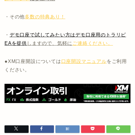
・その他
多数の特典あり！
・
デモ口座で試してみたい方はデモ口座用のトラリピ
EAを提供
しますので、気軽に
ご連絡ください。
●XM口座開設については
口座開設マニュアル
をご利用
ください。