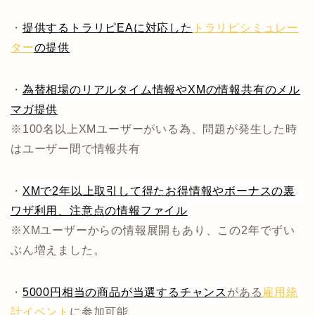
・
提供するトラリピEAに対応した
トラリピシミュレー
ター
の提供
・
為替相場のリアルタイム情報やXMの情報共有のメル
マガ提供
※100名以上XMユーザーがいる為、問題が発生した時
はユーザー間で情報共有
・
XMで2年以上取引して得たお得情報やボーナスの裏
ワザ利用、注意点の情報ファイル
※XMユーザーからの情報展開もあり、この2年でずい
ぶん増えました。
・
5000円相当の商品が当選するチャンス
がある
雇用統
計イベント
に参加可能