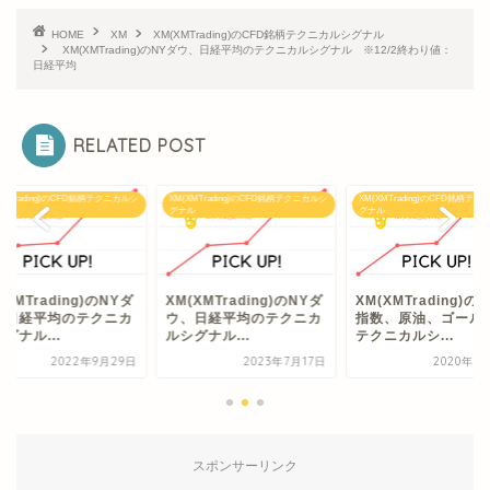
HOME
XM
XM(XMTrading)のCFD銘柄テクニカルシグナル
XM(XMTrading)のNYダウ、日経平均のテクニカルシグナル ※12/2終わり値：
日経平均
RELATED POST
XMTrading)のCFD銘柄テクニカルシ
XM(XMTrading)のCFD銘柄テクニカルシ
XM(XMTrading)のCFD銘柄テ
ル
グナル
グナル
(XMTrading)のNYダ
XM(XMTrading)のNYダ
XM(XMTrading)の
、日経平均のテクニカ
ウ、日経平均のテクニカ
指数、原油、ゴール
グナル...
ルシグナル...
テクニカルシ...
2022年9月29日
2023年7月17日
2020年7
スポンサーリンク