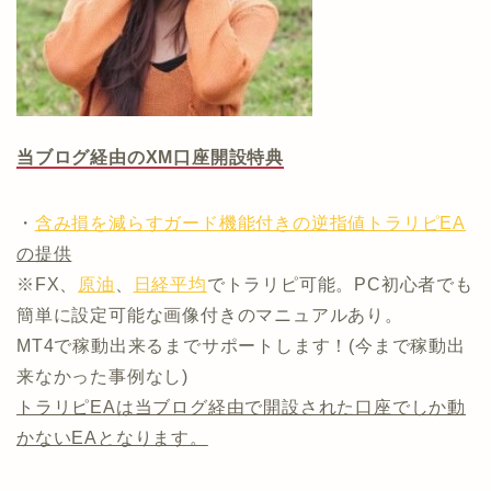
当ブログ経由のXM口座開設特典
・
含み損を減らすガード機能付きの逆指値トラリピEA
の提供
※FX、
原油
、
日経平均
でトラリピ可能。PC初心者でも
簡単に設定可能な画像付きのマニュアルあり。
MT4で稼動出来るまでサポートします！(今まで稼動出
来なかった事例なし)
トラリピEAは当ブログ経由で開設された口座でしか動
かないEAとなります。