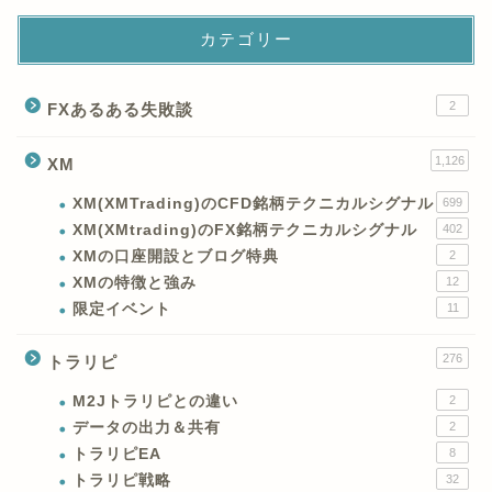
カテゴリー
2
FXあるある失敗談
1,126
XM
XM(XMTrading)のCFD銘柄テクニカルシグナル
699
XM(XMtrading)のFX銘柄テクニカルシグナル
402
XMの口座開設とブログ特典
2
XMの特徴と強み
12
限定イベント
11
276
トラリピ
M2Jトラリピとの違い
2
データの出力＆共有
2
トラリピEA
8
トラリピ戦略
32