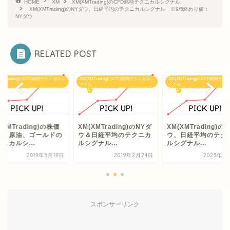
HOME
XM
XM(XMTrading)のCFD銘柄テクニカルシグナル
XM(XMTrading)のNYダウ、日経平均のテクニカルシグナル ※9/5終わり値：
NYダウ
RELATED POST
XMTrading)のCFD銘柄テクニカルシ
XM(XMTrading)のCFD銘柄テクニカルシ
XM(XMTrading)のCFD銘柄テ
ル
グナル
グナル
(XMTrading)の株価
XM(XMTrading)のNYダ
XM(XMTrading)の
数、原油、ゴールドの
ウ＆日経平均のテクニカ
ウ、日経平均のテク
ニカルシ...
ルシグナル...
ルシグナル...
2019年5月19日
2019年2月24日
2023年8
スポンサーリンク