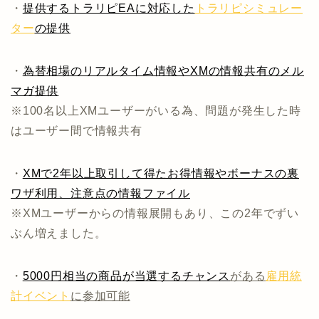
・
提供するトラリピEAに対応した
トラリピシミュレー
ター
の提供
・
為替相場のリアルタイム情報やXMの情報共有のメル
マガ提供
※100名以上XMユーザーがいる為、問題が発生した時
はユーザー間で情報共有
・
XMで2年以上取引して得たお得情報やボーナスの裏
ワザ利用、注意点の情報ファイル
※XMユーザーからの情報展開もあり、この2年でずい
ぶん増えました。
・
5000円相当の商品が当選するチャンス
がある
雇用統
計イベント
に参加可能