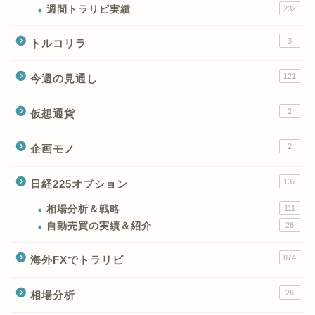
週間トラリピ実績
232
3
トルコリラ
121
今週の見通し
2
仮想通貨
2
企画モノ
XMの特徴と強み
137
日経225オプション
XMの口座開設とブログ特
典
相場分析＆戦略
111
自動売買の実績＆紹介
26
XM(XMtrading)のFX銘柄
874
海外FXでトラリピ
テクニカルシグナル
26
相場分析
XM(XMTrading)のCFD銘