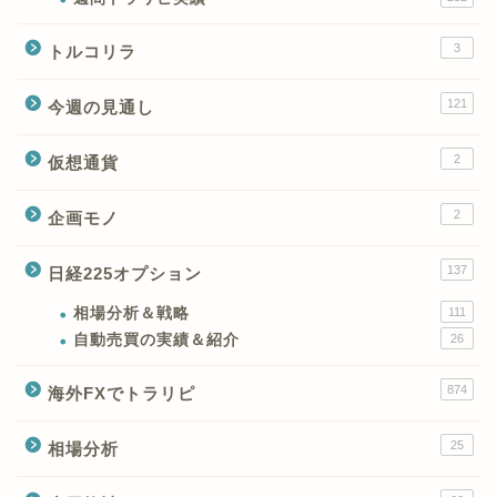
3
トルコリラ
121
今週の見通し
2
仮想通貨
2
企画モノ
XMの特徴と強み
137
日経225オプション
XMの口座開設とブログ特
典
相場分析＆戦略
111
自動売買の実績＆紹介
26
XM(XMtrading)のFX銘柄
874
海外FXでトラリピ
テクニカルシグナル
25
相場分析
XM(XMTrading)のCFD銘
柄テクニカルシグナル