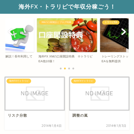
海外FX・トラリピで年収分稼ごう！
XMの口座開設とブログ特典
トラリピEA
ng)を徹底解説！長年利用して
海外FX XMの口座開設特典 ※トラリピ
トレーリングストップ
EA他10個！
EAを無料提供
海外FXでトラリピ
海外FXでトラリピ
リスク分散
調整の嵐
2014年1月4日
2014年1月3日