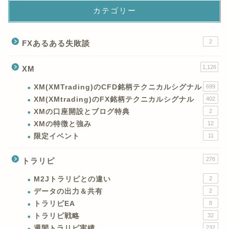
カテゴリー
2
FXあるある失敗談
1,126
XM
XM(XMTrading)のCFD銘柄テクニカルシグナル
699
XM(XMtrading)のFX銘柄テクニカルシグナル
402
XMの口座開設とブログ特典
2
XMの特徴と強み
12
限定イベント
11
276
トラリピ
M2Jトラリピとの違い
2
データの出力＆共有
2
トラリピEA
8
トラリピ戦略
32
週間トラリピ実績
232