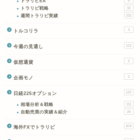
トラリピEA
8
トラリピ戦略
32
週間トラリピ実績
232
3
トルコリラ
121
今週の見通し
2
仮想通貨
2
企画モノ
XMの特徴と強み
137
日経225オプション
XMの口座開設とブログ特
典
相場分析＆戦略
111
自動売買の実績＆紹介
26
XM(XMtrading)のFX銘柄
874
海外FXでトラリピ
テクニカルシグナル