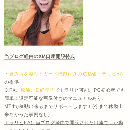
当ブログ経由のXM口座開設特典
・
含み損を減らすガード機能付きの逆指値トラリピEA
の提供
※FX、
原油
、
日経平均
でトラリピ可能。PC初心者でも
簡単に設定可能な画像付きのマニュアルあり。
MT4で稼動出来るまでサポートします！(今まで稼動出
来なかった事例なし)
トラリピEAは当ブログ経由で開設された口座でしか動