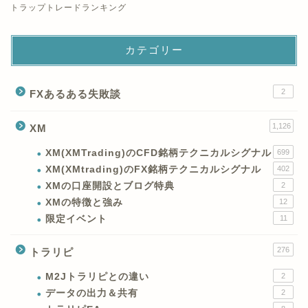
トラップトレードランキング
カテゴリー
2
FXあるある失敗談
1,126
XM
XM(XMTrading)のCFD銘柄テクニカルシグナル
699
XM(XMtrading)のFX銘柄テクニカルシグナル
402
XMの口座開設とブログ特典
2
XMの特徴と強み
12
限定イベント
11
276
トラリピ
M2Jトラリピとの違い
2
データの出力＆共有
2