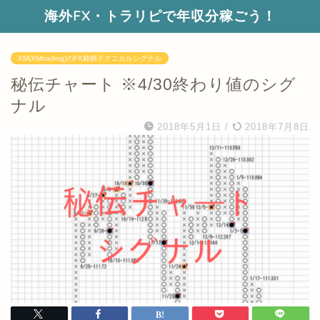
海外FX・トラリピで年収分稼ごう！
XM(XMtrading)のFX銘柄テクニカルシグナル
秘伝チャート ※4/30終わり値のシグ
ナル
2018年5月1日
/
2018年7月8日