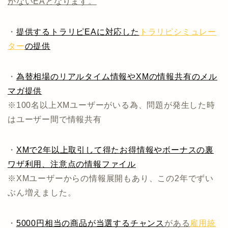
かないEAとなります。
・
提供するトラリピEAに対応した
トラリピシミュレー
ター
の提供
・
為替相場のリアルタイム情報やXMの情報共有のメル
マガ提供
※100名以上XMユーザーがいる為、問題が発生した時
はユーザー間で情報共有
・
XMで2年以上取引して得たお得情報やボーナスの裏
ワザ利用、注意点の情報ファイル
※XMユーザーからの情報展開もあり、この2年でずい
ぶん増えました。
・
5000円相当の商品が当選するチャンス
がある
雇用統