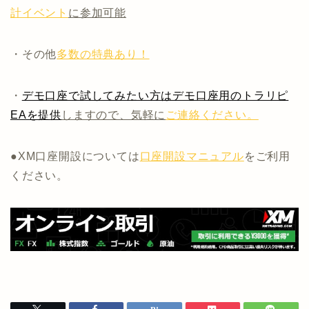
計イベント
に参加可能
・その他
多数の特典あり！
・
デモ口座で試してみたい方はデモ口座用のトラリピ
EAを提供
しますので、気軽に
ご連絡ください。
●XM口座開設については
口座開設マニュアル
をご利用
ください。