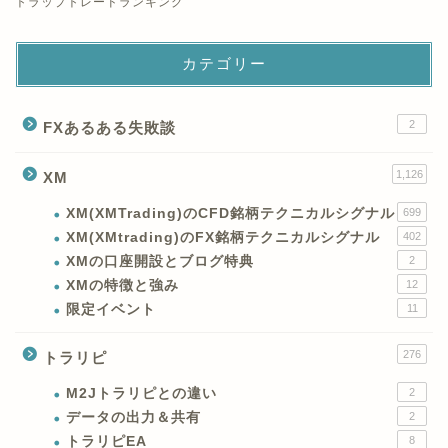
トラップトレードランキング
カテゴリー
2
FXあるある失敗談
1,126
XM
XM(XMTrading)のCFD銘柄テクニカルシグナル
699
XM(XMtrading)のFX銘柄テクニカルシグナル
402
XMの口座開設とブログ特典
2
XMの特徴と強み
12
限定イベント
11
276
トラリピ
M2Jトラリピとの違い
2
データの出力＆共有
2
トラリピEA
8