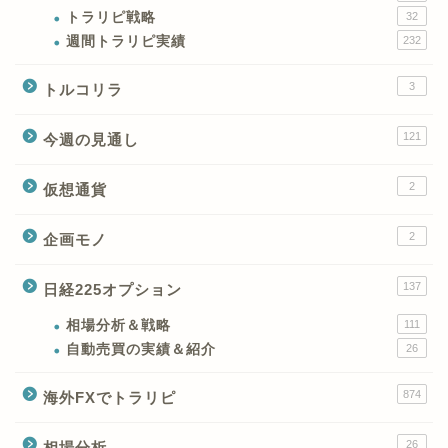
トラリピ戦略
32
週間トラリピ実績
232
3
トルコリラ
121
今週の見通し
2
仮想通貨
2
企画モノ
XMの特徴と強み
137
日経225オプション
XMの口座開設とブログ特
典
相場分析＆戦略
111
自動売買の実績＆紹介
26
XM(XMtrading)のFX銘柄
874
海外FXでトラリピ
テクニカルシグナル
26
相場分析