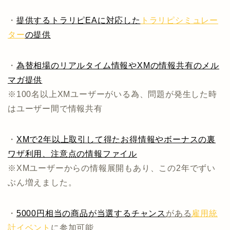
・
提供するトラリピEAに対応した
トラリピシミュレー
ター
の提供
・
為替相場のリアルタイム情報やXMの情報共有のメル
マガ提供
※100名以上XMユーザーがいる為、問題が発生した時
はユーザー間で情報共有
・
XMで2年以上取引して得たお得情報やボーナスの裏
ワザ利用、注意点の情報ファイル
※XMユーザーからの情報展開もあり、この2年でずい
ぶん増えました。
・
5000円相当の商品が当選するチャンス
がある
雇用統
計イベント
に参加可能