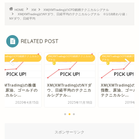
HOME
XM
XM(XMTrading)のCFD銘柄テクニカルシグナル
XM(XMTrading)のNYダウ、日経平均のテクニカルシグナル ※1/18終わり値：
NYダウ、日経平均
RELATED POST
XMTrading)のCFD銘柄テクニカルシ
XM(XMTrading)のCFD銘柄テクニカルシ
XM(XMTrading)のCFD銘柄テ
ル
グナル
グナル
(XMTrading)の株価
XM(XMTrading)のNYダ
XM(XMTrading)の
数、原油、ゴールドの
ウ、日経平均のテクニカ
指数、原油、ゴール
ニカルシ...
ルシグナル...
テクニカルシ...
2020年4月15日
2025年11月18日
2019年
スポンサーリンク