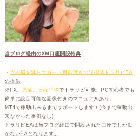
当ブログ経由のXM口座開設特典
・
含み損を減らすガード機能付きの逆指値トラリピEA
の提供
※FX、
原油
、
日経平均
でトラリピ可能。PC初心者でも
簡単に設定可能な画像付きのマニュアルあり。
MT4で稼動出来るまでサポートします！(今まで稼動出
来なかった事例なし)
トラリピEAは当ブログ経由で開設された口座でしか動
かないEAとなります。