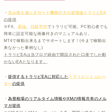
・
含み損を減らすガード機能付きの逆指値トラリピEA
の提供
※FX、
原油
、
日経平均
でトラリピ可能。PC初心者でも
簡単に設定可能な画像付きのマニュアルあり。
MT4で稼動出来るまでサポートします！(今まで稼動出
来なかった事例なし)
トラリピEAは当ブログ経由で開設された口座でしか動
かないEAとなります。
・
提供するトラリピEAに対応した
トラリピシミュレー
ター
の提供
・
為替相場のリアルタイム情報やXMの情報共有のメル
マガ提供