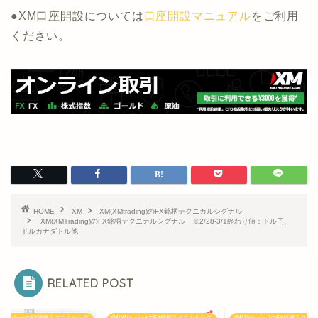
●XM口座開設については
口座開設マニュアル
をご利用
ください。
HOME
XM
XM(XMtrading)のFX銘柄テクニカルシグナル
XM(XMTrading)のFX銘柄テクニカルシグナル ※2/28-3/1終わり値：ドル円、
ドルカナダドル他
RELATED POST
XMtrading)のFX銘柄テクニカルシグ
XM(XMtrading)のFX銘柄テクニカルシグ
XM(XMtrading)のFX銘柄テクニ