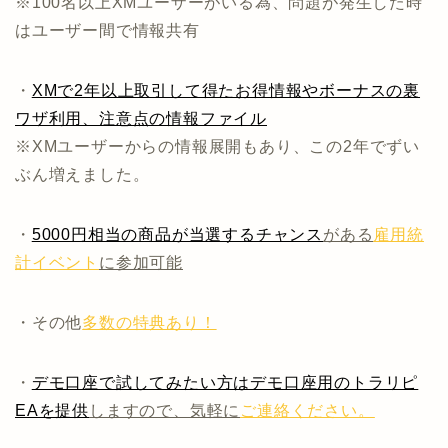
※100名以上XMユーザーがいる為、問題が発生した時
はユーザー間で情報共有
・
XMで2年以上取引して得たお得情報やボーナスの裏
ワザ利用、注意点の情報ファイル
※XMユーザーからの情報展開もあり、この2年でずい
ぶん増えました。
・
5000円相当の商品が当選するチャンス
がある
雇用統
計イベント
に参加可能
・その他
多数の特典あり！
・
デモ口座で試してみたい方はデモ口座用のトラリピ
EAを提供
しますので、気軽に
ご連絡ください。