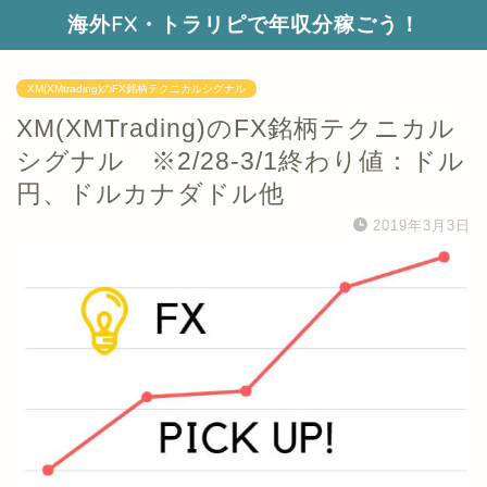
海外FX・トラリピで年収分稼ごう！
XM(XMtrading)のFX銘柄テクニカルシグナル
XM(XMTrading)のFX銘柄テクニカル
シグナル ※2/28-3/1終わり値：ドル
円、ドルカナダドル他
2019年3月3日