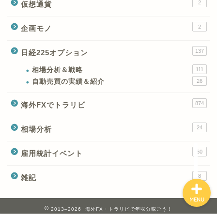
2
仮想通貨
2
企画モノ
XMの特徴と強み
137
日経225オプション
XMの口座開設とブログ特
典
相場分析＆戦略
111
自動売買の実績＆紹介
26
XM(XMtrading)のFX銘柄
874
海外FXでトラリピ
テクニカルシグナル
24
相場分析
XM(XMTrading)のCFD銘
柄テクニカルシグナル
60
雇用統計イベント
8
雑記
MENU
2013–2026 海外FX・トラリピで年収分稼ごう！