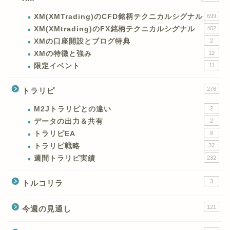
XM(XMTrading)のCFD銘柄テクニカルシグナル
699
XM(XMtrading)のFX銘柄テクニカルシグナル
402
XMの口座開設とブログ特典
2
XMの特徴と強み
12
限定イベント
11
276
トラリピ
M2Jトラリピとの違い
2
データの出力＆共有
2
トラリピEA
8
トラリピ戦略
32
週間トラリピ実績
232
3
トルコリラ
121
今週の見通し