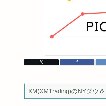
XM(XMTrading)のN