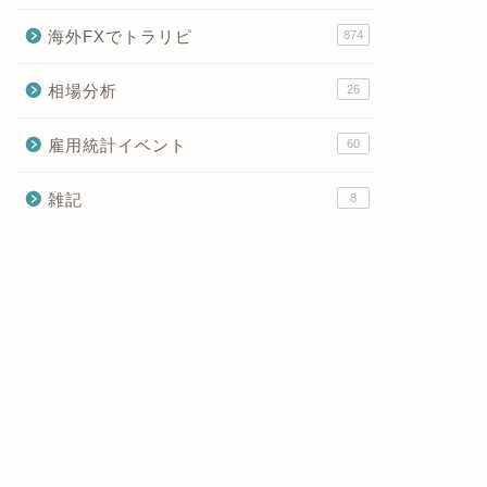
海外FXでトラリピ
874
相場分析
26
雇用統計イベント
60
雑記
8