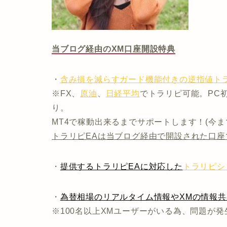
当ブログ経由のXM口座開設特典
・
含み損を減らすガード機能付きの逆指値トラ
※FX、
原油
、
日経平均
でトラリピ可能。PC
り。
MT4で稼動出来るまでサポートします！(今
トラリピEAは当ブログ経由で開設された口座
・
提供するトラリピEAに対応した
トラリピシ
・
為替相場のリアルタイム情報やXMの情報
※100名以上XMユーザーがいる為、問題が