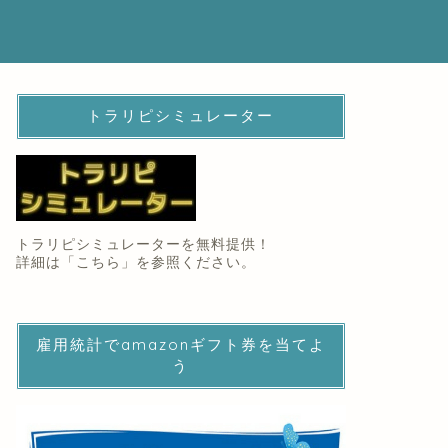
トラリピシミュレーター
トラリピシミュレーターを無料提供！
詳細は「
こちら
」を参照ください。
雇用統計でamazonギフト券を当てよ
う