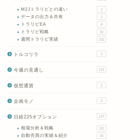
M2Jトラリピとの違い
2
データの出力＆共有
2
トラリピEA
8
トラリピ戦略
32
週間トラリピ実績
232
トルコリラ
3
今週の見通し
121
仮想通貨
2
企画モノ
2
日経225オプション
137
相場分析＆戦略
111
自動売買の実績＆紹介
26