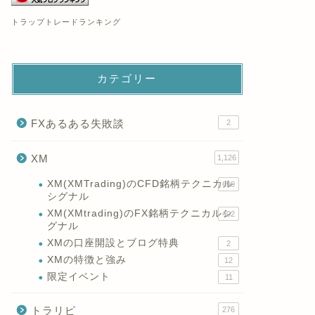
トラップトレードランキング
カテゴリー
FXあるある失敗談
2
XM
1,126
XM(XMTrading)のCFD銘柄テクニカル
699
シグナル
XM(XMtrading)のFX銘柄テクニカルシ
402
グナル
XMの口座開設とブログ特典
2
XMの特徴と強み
12
限定イベント
11
トラリピ
276