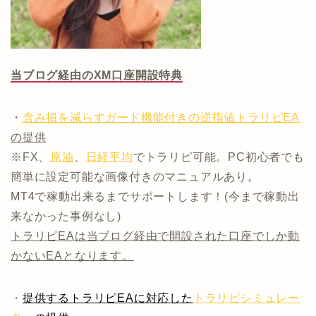
当ブログ経由のXM口座開設特典
・
含み損を減らすガード機能付きの逆指値トラリピEA
の提供
※FX、
原油
、
日経平均
でトラリピ可能。PC初心者でも
簡単に設定可能な画像付きのマニュアルあり。
MT4で稼動出来るまでサポートします！(今まで稼動出
来なかった事例なし)
トラリピEAは当ブログ経由で開設された口座でしか動
かないEAとなります。
・
提供するトラリピEAに対応した
トラリピシミュレー