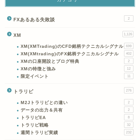
2
FXあるある失敗談
1,126
XM
XM(XMTrading)のCFD銘柄テクニカルシグナル
699
XM(XMtrading)のFX銘柄テクニカルシグナル
402
XMの口座開設とブログ特典
2
XMの特徴と強み
12
限定イベント
11
276
トラリピ
M2Jトラリピとの違い
2
データの出力＆共有
2
トラリピEA
8
トラリピ戦略
32
週間トラリピ実績
232