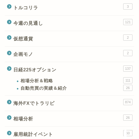
3
トルコリラ
121
今週の見通し
2
仮想通貨
2
企画モノ
XMの特徴と強み
137
日経225オプション
XMの口座開設とブログ特
典
相場分析＆戦略
111
自動売買の実績＆紹介
26
XM(XMtrading)のFX銘柄
874
海外FXでトラリピ
テクニカルシグナル
26
相場分析
XM(XMTrading)のCFD銘
柄テクニカルシグナル
60
雇用統計イベント