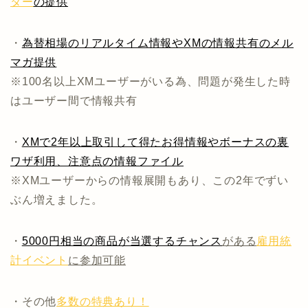
ター
の提供
・
為替相場のリアルタイム情報やXMの情報共有のメル
マガ提供
※100名以上XMユーザーがいる為、問題が発生した時
はユーザー間で情報共有
・
XMで2年以上取引して得たお得情報やボーナスの裏
ワザ利用、注意点の情報ファイル
※XMユーザーからの情報展開もあり、この2年でずい
ぶん増えました。
・
5000円相当の商品が当選するチャンス
がある
雇用統
計イベント
に参加可能
・その他
多数の特典あり！