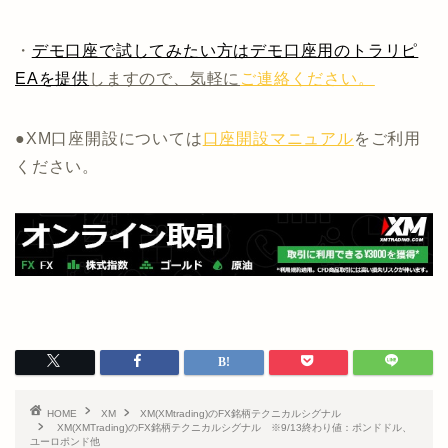
・
デモ口座で試してみたい方はデモ口座用のトラリピ
EAを提供
しますので、気軽に
ご連絡ください。
●XM口座開設については
口座開設マニュアル
をご利用
ください。
HOME
XM
XM(XMtrading)のFX銘柄テクニカルシグナル
XM(XMTrading)のFX銘柄テクニカルシグナル ※9/13終わり値：ポンドドル、
ユーロポンド他