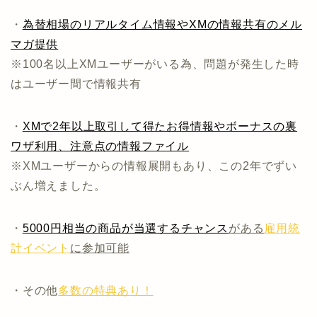
・
為替相場のリアルタイム情報やXMの情報共有のメル
マガ提供
※100名以上XMユーザーがいる為、問題が発生した時
はユーザー間で情報共有
・
XMで2年以上取引して得たお得情報やボーナスの裏
ワザ利用、注意点の情報ファイル
※XMユーザーからの情報展開もあり、この2年でずい
ぶん増えました。
・
5000円相当の商品が当選するチャンス
がある
雇用統
計イベント
に参加可能
・その他
多数の特典あり！