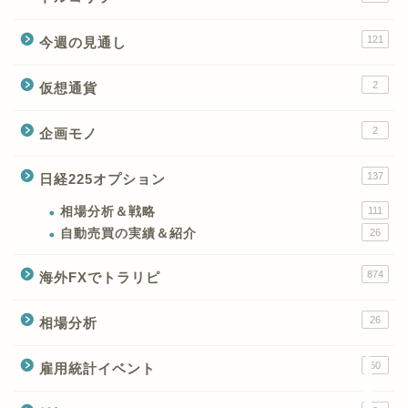
121
今週の見通し
2
仮想通貨
2
企画モノ
XMの特徴と強み
137
日経225オプション
XMの口座開設とブログ特
典
相場分析＆戦略
111
自動売買の実績＆紹介
26
XM(XMtrading)のFX銘柄
874
海外FXでトラリピ
テクニカルシグナル
26
相場分析
XM(XMTrading)のCFD銘
柄テクニカルシグナル
60
雇用統計イベント