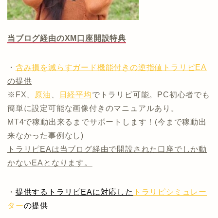
当ブログ経由のXM口座開設特典
・
含み損を減らすガード機能付きの逆指値トラリピEA
の提供
※FX、
原油
、
日経平均
でトラリピ可能。PC初心者でも
簡単に設定可能な画像付きのマニュアルあり。
MT4で稼動出来るまでサポートします！(今まで稼動出
来なかった事例なし)
トラリピEAは当ブログ経由で開設された口座でしか動
かないEAとなります。
・
提供するトラリピEAに対応した
トラリピシミュレー
ター
の提供