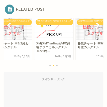
RELATED POST
XMtrading)のFX銘柄テクニカルシグ
XM(XMtrading)のFX銘柄テクニカルシグ
XM(XMtrading)のFX銘柄テクニ
ナル
ナル
伝チャート ※5/2終わ
XM(XMTrading)のFX銘
秘伝チャート ※5/7
値のシグナル
柄テクニカルシグナル
り値のシグナル
※2/1終...
2018年5月3日
2019年2月3日
2018年
スポンサーリンク