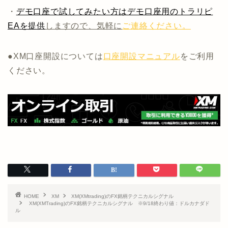
・
デモ口座で試してみたい方はデモ口座用のトラリピ
EAを提供
しますので、気軽に
ご連絡ください。
●XM口座開設については
口座開設マニュアル
をご利用
ください。
HOME
XM
XM(XMtrading)のFX銘柄テクニカルシグナル
XM(XMTrading)のFX銘柄テクニカルシグナル ※9/18終わり値：ドルカナダド
ル