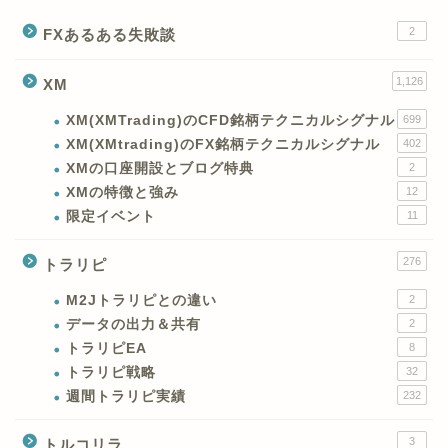
2
FXあるある失敗談
1,126
XM
XM(XMTrading)のCFD銘柄テクニカルシグナル
699
XM(XMtrading)のFX銘柄テクニカルシグナル
402
XMの口座開設とブログ特典
2
XMの特徴と強み
12
限定イベント
11
276
トラリピ
M2Jトラリピとの違い
2
データの出力＆共有
2
トラリピEA
8
トラリピ戦略
32
週間トラリピ実績
232
3
トルコリラ