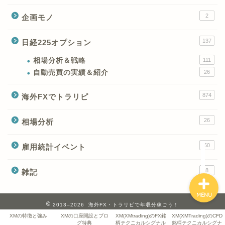
2
企画モノ
XMの特徴と強み
137
日経225オプション
XMの口座開設とブログ特
典
相場分析＆戦略
111
自動売買の実績＆紹介
26
XM(XMtrading)のFX銘柄
874
海外FXでトラリピ
テクニカルシグナル
26
相場分析
XM(XMTrading)のCFD銘
柄テクニカルシグナル
60
雇用統計イベント
8
雑記
MENU
2013–2026 海外FX・トラリピで年収分稼ごう！
XMの特徴と強み
XMの口座開設とブロ
XM(XMtrading)のFX銘
XM(XMTrading)のCFD
グ特典
柄テクニカルシグナル
銘柄テクニカルシグナ