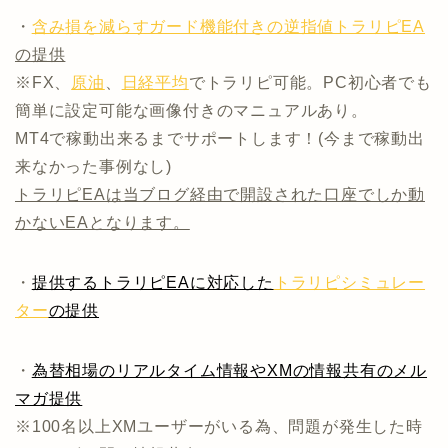
・
含み損を減らすガード機能付きの逆指値トラリピEA
の提供
※FX、
原油
、
日経平均
でトラリピ可能。PC初心者でも
簡単に設定可能な画像付きのマニュアルあり。
MT4で稼動出来るまでサポートします！(今まで稼動出
来なかった事例なし)
トラリピEAは当ブログ経由で開設された口座でしか動
かないEAとなります。
・
提供するトラリピEAに対応した
トラリピシミュレー
ター
の提供
・
為替相場のリアルタイム情報やXMの情報共有のメル
マガ提供
※100名以上XMユーザーがいる為、問題が発生した時