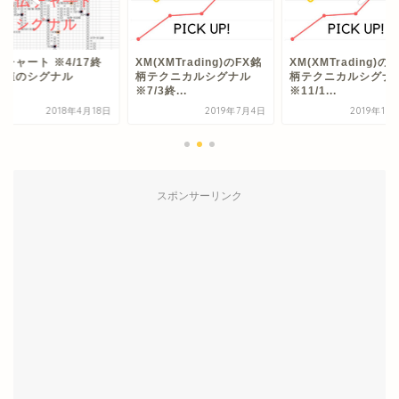
チャート ※4/17終
XM(XMTrading)のFX銘
XM(XMTrading)の
り値のシグナル
柄テクニカルシグナル
柄テクニカルシグ
※7/3終...
※11/1...
2018年4月18日
2019年7月4日
2019年11
スポンサーリンク