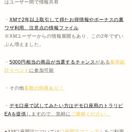
はユーザー間で情報共有
・
XMで2年以上取引して得たお得情報やボーナスの裏
ワザ利用、注意点の情報ファイル
※XMユーザーからの情報展開もあり、この2年でずい
ぶん増えました。
・
5000円相当の商品が当選するチャンス
がある
雇用統
計イベント
に参加可能
・その他
多数の特典あり！
・
デモ口座で試してみたい方はデモ口座用のトラリピ
EAを提供
しますので、気軽に
ご連絡ください。
●XM口座開設については
口座開設マニュアル
をご利用