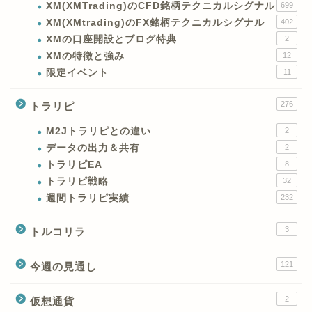
XM(XMTrading)のCFD銘柄テクニカルシグナル
699
XM(XMtrading)のFX銘柄テクニカルシグナル
402
XMの口座開設とブログ特典
2
XMの特徴と強み
12
限定イベント
11
276
トラリピ
M2Jトラリピとの違い
2
データの出力＆共有
2
トラリピEA
8
トラリピ戦略
32
週間トラリピ実績
232
3
トルコリラ
121
今週の見通し
2
仮想通貨