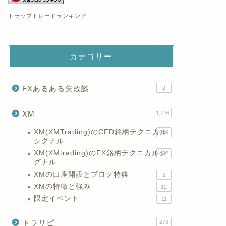
トラップトレードランキング
カテゴリー
FXあるある失敗談
2
XM
1,126
XM(XMTrading)のCFD銘柄テクニカル
699
シグナル
XM(XMtrading)のFX銘柄テクニカルシ
402
グナル
XMの口座開設とブログ特典
2
XMの特徴と強み
12
限定イベント
11
トラリピ
276