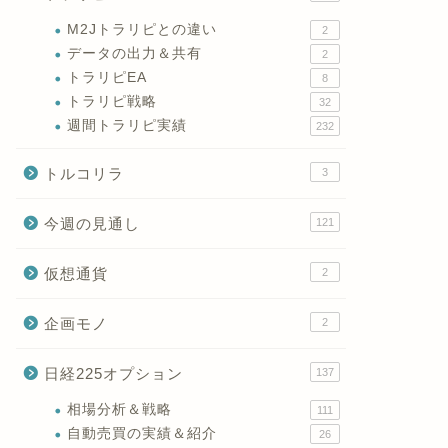
M2Jトラリピとの違い
2
データの出力＆共有
2
トラリピEA
8
トラリピ戦略
32
週間トラリピ実績
232
トルコリラ
3
今週の見通し
121
仮想通貨
2
企画モノ
2
日経225オプション
137
相場分析＆戦略
111
自動売買の実績＆紹介
26