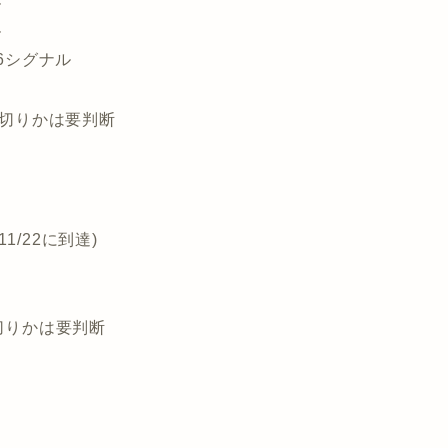
ル
ル
26シグナル
損切りかは要判断
1/22に到達)
損切りかは要判断