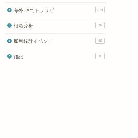
海外FXでトラリピ
874
相場分析
26
雇用統計イベント
60
雑記
8