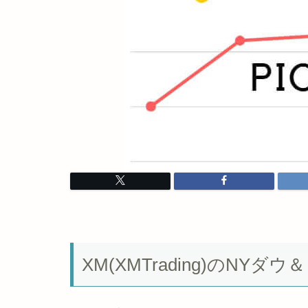
XM(XMTrading)のN