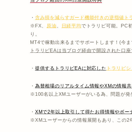
・
含み損を減らすガード機能付きの逆指値トラ
※FX、
原油
、
日経平均
でトラリピ可能。PC
り。
MT4で稼動出来るまでサポートします！(今
トラリピEAは当ブログ経由で開設された口座
・
提供するトラリピEAに対応した
トラリピシ
・
為替相場のリアルタイム情報やXMの情報
※100名以上XMユーザーがいる為、問題が
・
XMで2年以上取引して得たお得情報やボー
※XMユーザーからの情報展開もあり、この2