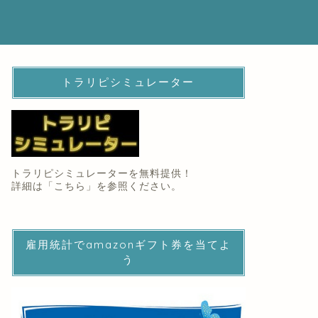
トラリピシミュレーター
トラリピシミュレーターを無料提供！
詳細は「
こちら
」を参照ください。
雇用統計でamazonギフト券を当てよ
う