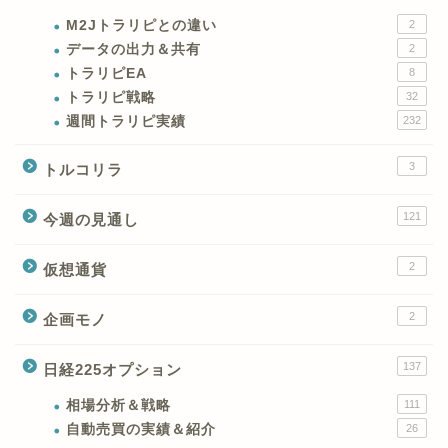
M2Jトラリピとの違い
2
データの出力＆共有
2
トラリピEA
8
トラリピ戦略
32
週間トラリピ実績
232
3
トルコリラ
121
今週の見通し
2
仮想通貨
2
企画モノ
XMの特徴と強み
137
日経225オプション
XMの口座開設とブログ特
典
相場分析＆戦略
111
自動売買の実績＆紹介
26