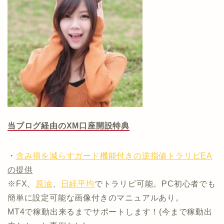
当ブログ経由のXM口座開設特典
・
含み損を減らすガード機能付きの逆指値トラリピEA
の提供
※FX、
原油
、
日経平均
でトラリピ可能。PC初心者でも
簡単に設定可能な画像付きのマニュアルあり。
MT4で稼動出来るまでサポートします！(今まで稼動出