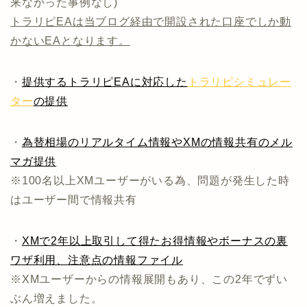
来なかった事例なし)
トラリピEAは当ブログ経由で開設された口座でしか動
かないEAとなります。
・
提供するトラリピEAに対応した
トラリピシミュレー
ター
の提供
・
為替相場のリアルタイム情報やXMの情報共有のメル
マガ提供
※100名以上XMユーザーがいる為、問題が発生した時
はユーザー間で情報共有
・
XMで2年以上取引して得たお得情報やボーナスの裏
ワザ利用、注意点の情報ファイル
※XMユーザーからの情報展開もあり、この2年でずい
ぶん増えました。