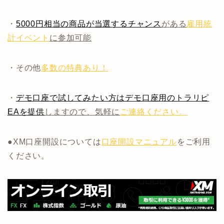
・
5000円相当の商品が当選するチャンス
がある
雇用統
計イベント
に参加可能
・その他
多数の特典あり！
・
デモ口座で試してみたい方はデモ口座用のトラリピ
EAを提供
しますので、気軽に
ご連絡ください。
●XM口座開設については
口座開設マニュアル
をご利用
ください。