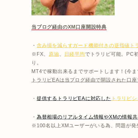
当ブログ経由のXM口座開設特典
・
含み損を減らすガード機能付きの逆指値トラ
※FX、
原油
、
日経平均
でトラリピ可能。PC
り。
MT4で稼動出来るまでサポートします！(今
トラリピEAは当ブログ経由で開設された口座
・
提供するトラリピEAに対応した
トラリピシ
・
為替相場のリアルタイム情報やXMの情報
※100名以上XMユーザーがいる為、問題が