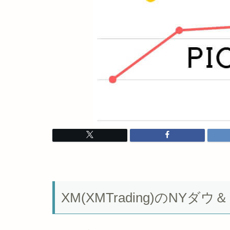
XM(XMTrading)のN