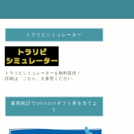
トラリピシミュレーター
トラリピシミュレーターを無料提供！
詳細は「
こちら
」を参照ください。
雇用統計でamazonギフト券を当てよ
う