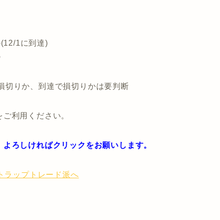
12/1に到達)
ル
※日足で損切りか、到達で損切りかは要判断
をご利用ください。
。よろしければクリックをお願いします。