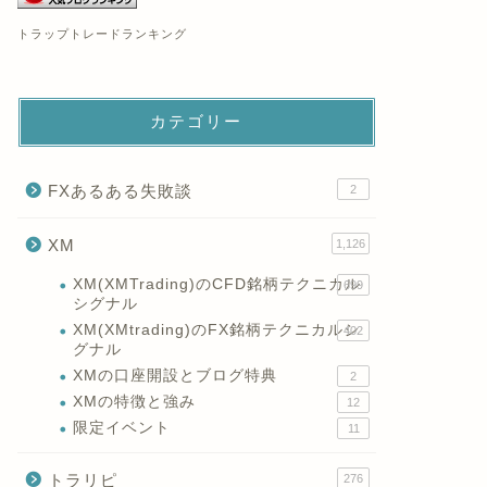
トラップトレードランキング
カテゴリー
FXあるある失敗談
2
XM
1,126
XM(XMTrading)のCFD銘柄テクニカル
699
シグナル
XM(XMtrading)のFX銘柄テクニカルシ
402
グナル
XMの口座開設とブログ特典
2
XMの特徴と強み
12
限定イベント
11
トラリピ
276