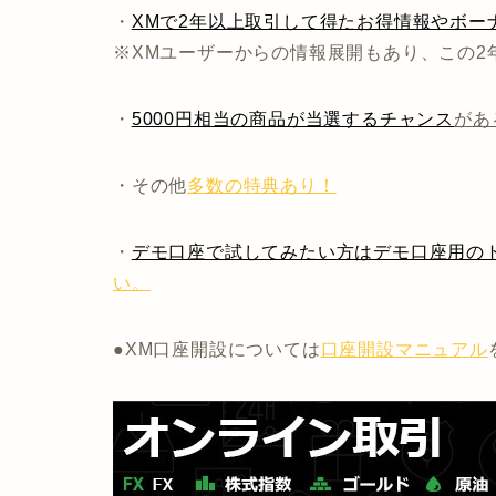
・
XMで2年以上取引して得たお得情報やボー
※XMユーザーからの情報展開もあり、この2
・
5000円相当の商品が当選するチャンス
があ
・その他
多数の特典あり！
・
デモ口座で試してみたい方はデモ口座用のト
い。
●XM口座開設については
口座開設マニュアル