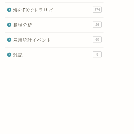
海外FXでトラリピ
874
相場分析
26
雇用統計イベント
60
雑記
8