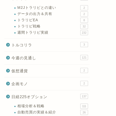
M2Jトラリピとの違い
2
データの出力＆共有
2
トラリピEA
8
トラリピ戦略
32
週間トラリピ実績
232
トルコリラ
3
今週の見通し
121
仮想通貨
2
企画モノ
2
日経225オプション
137
相場分析＆戦略
111
自動売買の実績＆紹介
26