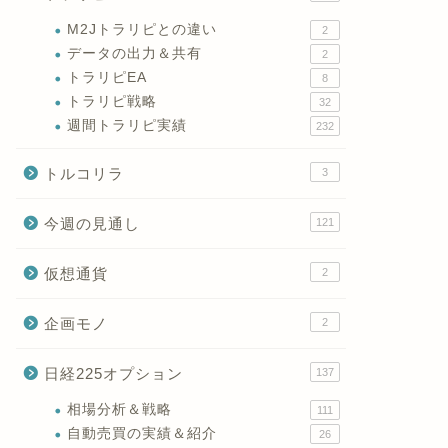
M2Jトラリピとの違い
2
データの出力＆共有
2
トラリピEA
8
トラリピ戦略
32
週間トラリピ実績
232
トルコリラ
3
今週の見通し
121
仮想通貨
2
企画モノ
2
日経225オプション
137
相場分析＆戦略
111
自動売買の実績＆紹介
26