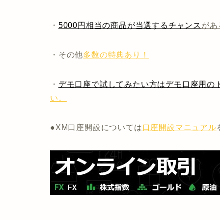
・
5000円相当の商品が当選するチャンス
があ
・その他
多数の特典あり！
・
デモ口座で試してみたい方はデモ口座用のト
い。
●XM口座開設については
口座開設マニュアル