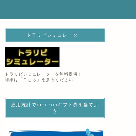
トラリピシミュレーター
トラリピシミュレーターを無料提供！
詳細は「
こちら
」を参照ください。
雇用統計でamazonギフト券を当てよ
う