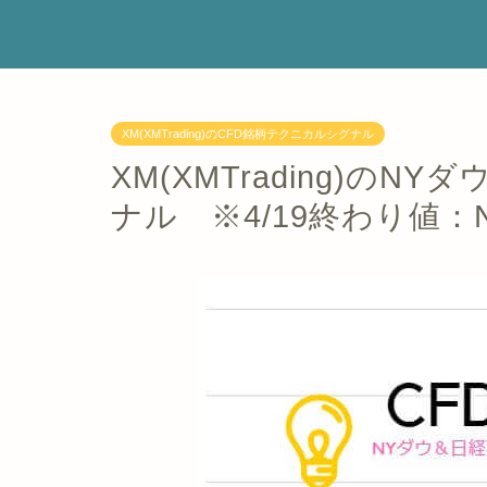
XM(XMTrading)のCFD銘柄テクニカルシグナル
XM(XMTrading)の
ナル ※4/19終わり値：