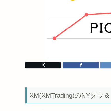
XM(XMTrading)のN