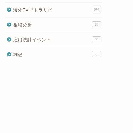
海外FXでトラリピ
874
相場分析
26
雇用統計イベント
60
雑記
8