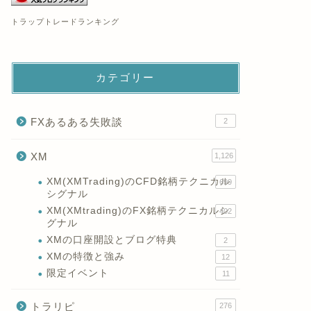
トラップトレードランキング
カテゴリー
FXあるある失敗談
2
XM
1,126
XM(XMTrading)のCFD銘柄テクニカル
699
シグナル
XM(XMtrading)のFX銘柄テクニカルシ
402
グナル
XMの口座開設とブログ特典
2
XMの特徴と強み
12
限定イベント
11
トラリピ
276