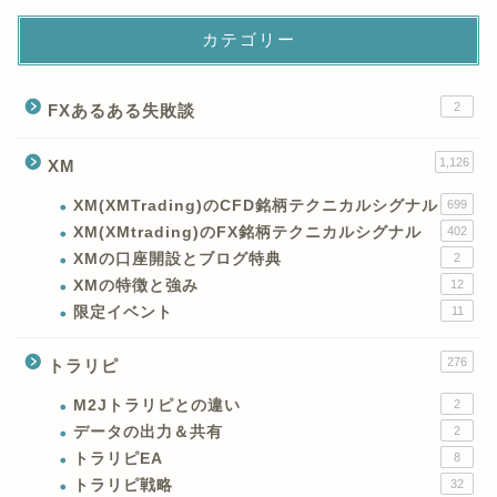
カテゴリー
2
FXあるある失敗談
1,126
XM
XM(XMTrading)のCFD銘柄テクニカルシグナル
699
XM(XMtrading)のFX銘柄テクニカルシグナル
402
XMの口座開設とブログ特典
2
XMの特徴と強み
12
限定イベント
11
276
トラリピ
M2Jトラリピとの違い
2
データの出力＆共有
2
トラリピEA
8
トラリピ戦略
32