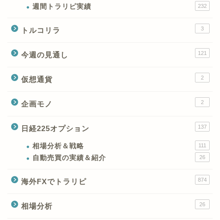
週間トラリピ実績
232
3
トルコリラ
121
今週の見通し
2
仮想通貨
2
企画モノ
XMの特徴と強み
137
日経225オプション
XMの口座開設とブログ特
典
相場分析＆戦略
111
自動売買の実績＆紹介
26
XM(XMtrading)のFX銘柄
874
海外FXでトラリピ
テクニカルシグナル
26
相場分析
XM(XMTrading)のCFD銘