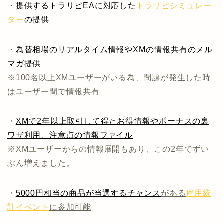
・
提供するトラリピEAに対応した
トラリピシミュレー
ター
の提供
・
為替相場のリアルタイム情報やXMの情報共有のメル
マガ提供
※100名以上XMユーザーがいる為、問題が発生した時
はユーザー間で情報共有
・
XMで2年以上取引して得たお得情報やボーナスの裏
ワザ利用、注意点の情報ファイル
※XMユーザーからの情報展開もあり、この2年でずい
ぶん増えました。
・
5000円相当の商品が当選するチャンス
がある
雇用統
計イベント
に参加可能