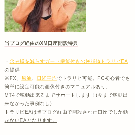
当ブログ経由のXM口座開設特典
・
含み損を減らすガード機能付きの逆指値トラリピEA
の提供
※FX、
原油
、
日経平均
でトラリピ可能。PC初心者でも
簡単に設定可能な画像付きのマニュアルあり。
MT4で稼動出来るまでサポートします！(今まで稼動出
来なかった事例なし)
トラリピEAは当ブログ経由で開設された口座でしか動
かないEAとなります。