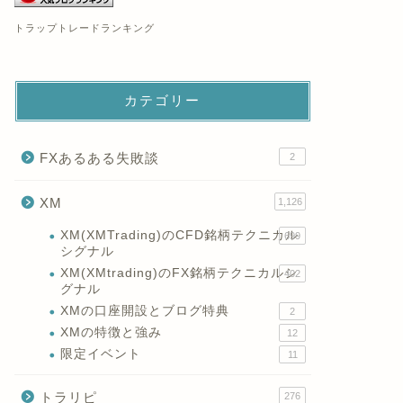
トラップトレードランキング
カテゴリー
FXあるある失敗談
2
XM
1,126
XM(XMTrading)のCFD銘柄テクニカル
699
シグナル
XM(XMtrading)のFX銘柄テクニカルシ
402
グナル
XMの口座開設とブログ特典
2
XMの特徴と強み
12
限定イベント
11
トラリピ
276