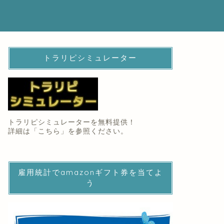
トラリピシミュレーター
トラリピシミュレーターを無料提供！
詳細は「
こちら
」を参照ください。
雇用統計でamazonギフト券を当てよ
う