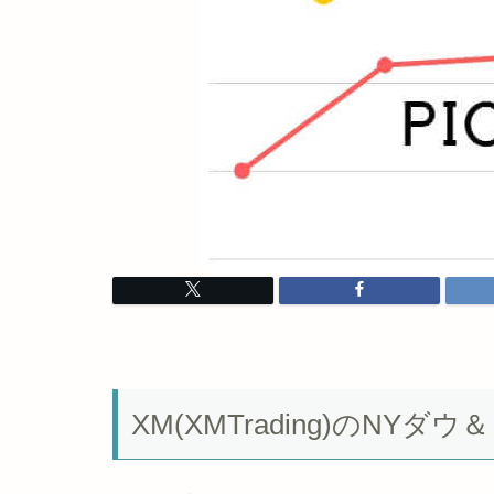
XM(XMTrading)のN