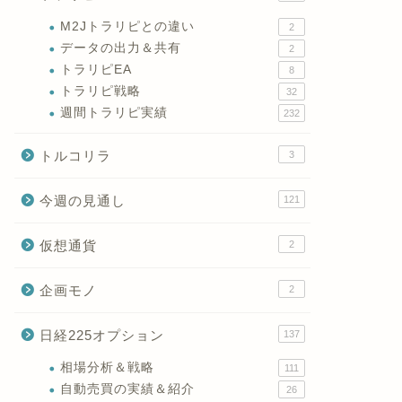
M2Jトラリピとの違い
2
データの出力＆共有
2
トラリピEA
8
トラリピ戦略
32
週間トラリピ実績
232
トルコリラ
3
今週の見通し
121
仮想通貨
2
企画モノ
2
日経225オプション
137
相場分析＆戦略
111
自動売買の実績＆紹介
26