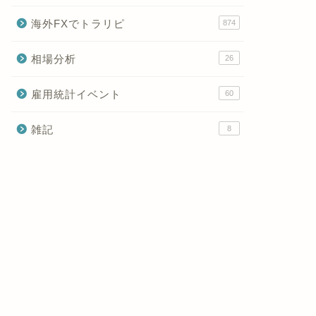
海外FXでトラリピ
874
相場分析
26
雇用統計イベント
60
雑記
8