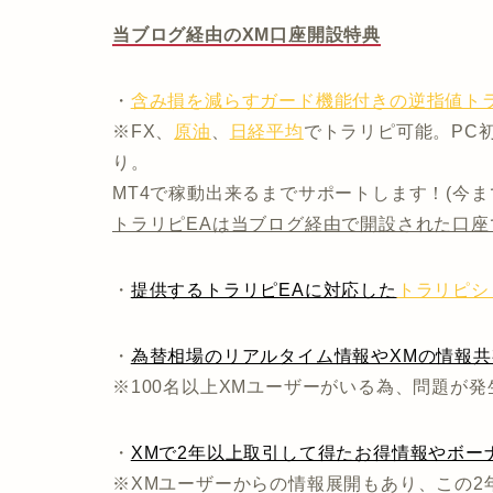
当ブログ経由のXM口座開設特典
・
含み損を減らすガード機能付きの逆指値トラ
※FX、
原油
、
日経平均
でトラリピ可能。PC
り。
MT4で稼動出来るまでサポートします！(今
トラリピEAは当ブログ経由で開設された口座
・
提供するトラリピEAに対応した
トラリピシ
・
為替相場のリアルタイム情報やXMの情報
※100名以上XMユーザーがいる為、問題が
・
XMで2年以上取引して得たお得情報やボー
※XMユーザーからの情報展開もあり、この2