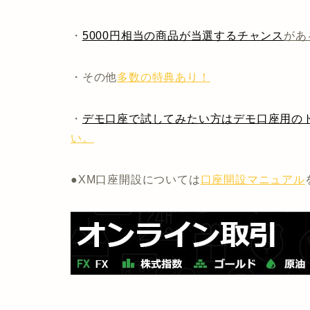
・
5000円相当の商品が当選するチャンス
があ
・その他
多数の特典あり！
・
デモ口座で試してみたい方はデモ口座用のト
い。
●XM口座開設については
口座開設マニュアル