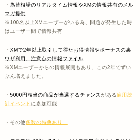
・
為替相場のリアルタイム情報やXMの情報共有のメル
マガ提供
※100名以上XMユーザーがいる為、問題が発生した時
はユーザー間で情報共有
・
XMで2年以上取引して得たお得情報やボーナスの裏
ワザ利用、注意点の情報ファイル
※XMユーザーからの情報展開もあり、この2年でずい
ぶん増えました。
・
5000円相当の商品が当選するチャンス
がある
雇用統
計イベント
に参加可能
・その他
多数の特典あり！