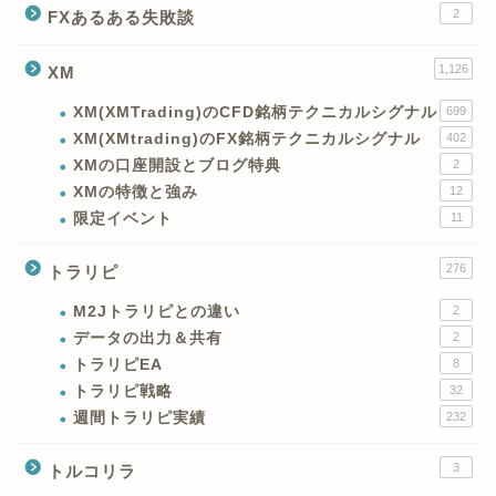
2
FXあるある失敗談
1,126
XM
XM(XMTrading)のCFD銘柄テクニカルシグナル
699
XM(XMtrading)のFX銘柄テクニカルシグナル
402
XMの口座開設とブログ特典
2
XMの特徴と強み
12
限定イベント
11
276
トラリピ
M2Jトラリピとの違い
2
データの出力＆共有
2
トラリピEA
8
トラリピ戦略
32
週間トラリピ実績
232
3
トルコリラ