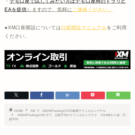
・
デモ口座で試してみたい方はデモ口座用のトラリピ
EAを提供
しますので、気軽に
ご連絡ください。
●XM口座開設については
口座開設マニュアル
をご利用
ください。
HOME
XM
XM(XMTrading)のCFD銘柄テクニカルシグナル
XM(XMTrading)のNYダウ、日経平均のテクニカルシグナル ※9/4終わり値：日
経平均