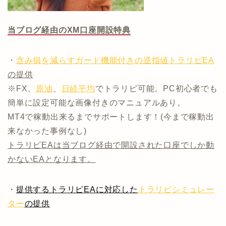
当ブログ経由のXM口座開設特典
・
含み損を減らすガード機能付きの逆指値トラリピEA
の提供
※FX、
原油
、
日経平均
でトラリピ可能。PC初心者でも
簡単に設定可能な画像付きのマニュアルあり。
MT4で稼動出来るまでサポートします！(今まで稼動出
来なかった事例なし)
トラリピEAは当ブログ経由で開設された口座でしか動
かないEAとなります。
・
提供するトラリピEAに対応した
トラリピシミュレー
ター
の提供