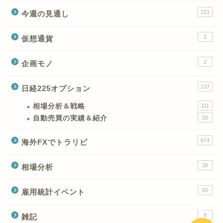
121
今週の見通し
2
仮想通貨
2
企画モノ
XMの特徴と強み
137
日経225オプション
XMの口座開設とブログ特
典
相場分析＆戦略
111
自動売買の実績＆紹介
26
XM(XMtrading)のFX銘柄
874
海外FXでトラリピ
テクニカルシグナル
26
相場分析
XM(XMTrading)のCFD銘
柄テクニカルシグナル
60
雇用統計イベント
8
雑記