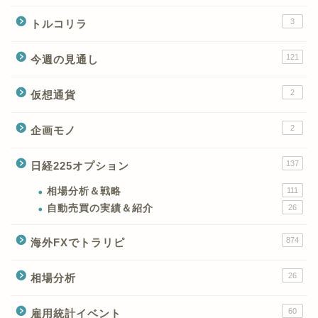
3
トルコリラ
121
今週の見通し
2
仮想通貨
2
企画モノ
XMの特徴と強み
137
日経225オプション
XMの口座開設とブログ特
典
相場分析＆戦略
111
自動売買の実績＆紹介
26
XM(XMtrading)のFX銘柄
874
海外FXでトラリピ
テクニカルシグナル
26
相場分析
XM(XMTrading)のCFD銘
柄テクニカルシグナル
60
雇用統計イベント