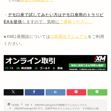
・
デモ口座で試してみたい方はデモ口座用のトラリピ
EAを提供
しますので、気軽に
ご連絡ください。
●XM口座開設については
口座開設マニュアル
をご利用
ください。
HOME
XM
XM(XMTrading)のCFD銘柄テクニカルシグナル
XM(XMTrading)のNYダウ、日経平均のテクニカルシグナル ※2/6終わり値：