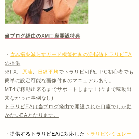
当ブログ経由のXM口座開設特典
・
含み損を減らすガード機能付きの逆指値トラリピEA
の提供
※FX、
原油
、
日経平均
でトラリピ可能。PC初心者でも
簡単に設定可能な画像付きのマニュアルあり。
MT4で稼動出来るまでサポートします！(今まで稼動出
来なかった事例なし)
トラリピEAは当ブログ経由で開設された口座でしか動
かないEAとなります。
・
提供するトラリピEAに対応した
トラリピシミュレー