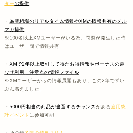
ター
の提供
・
為替相場のリアルタイム情報やXMの情報共有のメル
マガ提供
※100名以上XMユーザーがいる為、問題が発生した時
はユーザー間で情報共有
・
XMで2年以上取引して得たお得情報やボーナスの裏
ワザ利用、注意点の情報ファイル
※XMユーザーからの情報展開もあり、この2年でずい
ぶん増えました。
・
5000円相当の商品が当選するチャンス
がある
雇用統
計イベント
に参加可能
・その他
多数の特典あり！