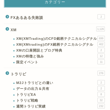
カテゴリー
2
FXあるある失敗談
1,126
XM
XM(XMTrading)のCFD銘柄テクニカルシグナル
699
XM(XMtrading)のFX銘柄テクニカルシグナル
402
XMの口座開設とブログ特典
2
XMの特徴と強み
12
限定イベント
11
276
トラリピ
M2Jトラリピとの違い
2
データの出力＆共有
2
トラリピEA
8
トラリピ戦略
32
週間トラリピ実績
232