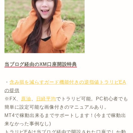
当ブログ経由のXM口座開設特典
・
含み損を減らすガード機能付きの逆指値トラリピEA
の提供
※FX、
原油
、
日経平均
でトラリピ可能。PC初心者でも
簡単に設定可能な画像付きのマニュアルあり。
MT4で稼動出来るまでサポートします！(今まで稼動出
来なかった事例なし)
トラリピEAは当ブログ経由で開設された口座でしか動