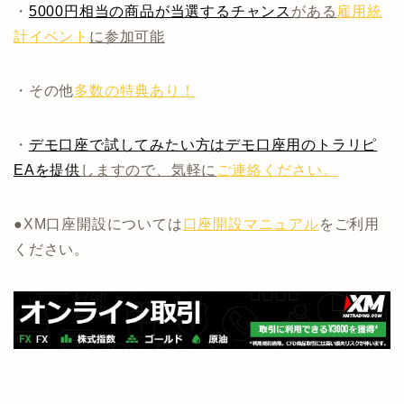
・
5000円相当の商品が当選するチャンス
がある
雇用統
計イベント
に参加可能
・その他
多数の特典あり！
・
デモ口座で試してみたい方はデモ口座用のトラリピ
EAを提供
しますので、気軽に
ご連絡ください。
●XM口座開設については
口座開設マニュアル
をご利用
ください。