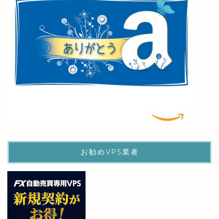
お勧めVPS業者