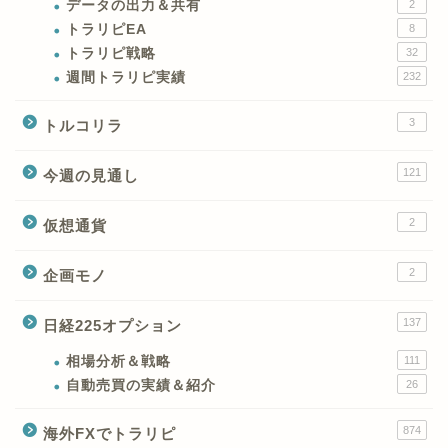
データの出力＆共有
2
トラリピEA
8
トラリピ戦略
32
週間トラリピ実績
232
3
トルコリラ
121
今週の見通し
2
仮想通貨
2
企画モノ
XMの特徴と強み
137
日経225オプション
XMの口座開設とブログ特
典
相場分析＆戦略
111
自動売買の実績＆紹介
26
XM(XMtrading)のFX銘柄
874
海外FXでトラリピ
テクニカルシグナル