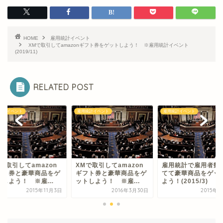
HOME
雇用統計イベント
XMで取引してamazonギフト券をゲットしよう！ ※雇用統計イベント
(2019/11)
RELATED POST
統計イベント
雇用統計イベント
雇用統計イベント
で取引してamazon
XMで取引してamazon
雇用統計で雇用者数
フト券と豪華商品をゲ
ギフト券と豪華商品をゲ
てて豪華商品をゲッ
しよう！ ※雇...
ットしよう！ ※雇...
よう！(2015/3)
2015年11月3日
2016年3月30日
2015年