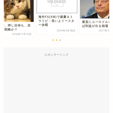
海外FX(XM)で裁量＆ト
ラリピ：長いよイースタ
素直にユーロドルを
ー休暇
が皆、押し目待ち、戻
ば利益が出る相場
待ち戦略か？
2014年4月18日
2017年10
2016年11月15日
スポンサーリンク