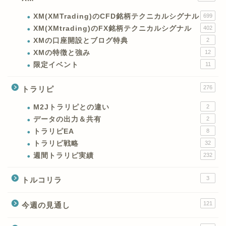
XM(XMTrading)のCFD銘柄テクニカルシグナル
699
XM(XMtrading)のFX銘柄テクニカルシグナル
402
XMの口座開設とブログ特典
2
XMの特徴と強み
12
限定イベント
11
276
トラリピ
M2Jトラリピとの違い
2
データの出力＆共有
2
トラリピEA
8
トラリピ戦略
32
週間トラリピ実績
232
3
トルコリラ
121
今週の見通し