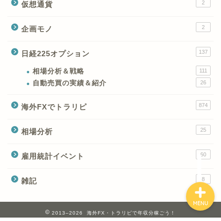
2
仮想通貨
2
企画モノ
XMの特徴と強み
137
日経225オプション
XMの口座開設とブログ特
典
相場分析＆戦略
111
自動売買の実績＆紹介
26
XM(XMtrading)のFX銘柄
874
海外FXでトラリピ
テクニカルシグナル
25
相場分析
XM(XMTrading)のCFD銘
柄テクニカルシグナル
60
雇用統計イベント
8
雑記
MENU
2013–2026 海外FX・トラリピで年収分稼ごう！