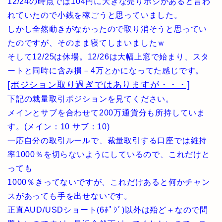
12/24の時点では104円に大きな売りポジがあると言わ
れていたので小銭を稼ごうと思っていました。
しかし全然動きがなかったので取り消そうと思ってい
たのですが、そのまま寝てしまいましたｗ
そして12/25は休場。12/26は大幅上窓で始まり、スタ
ートと同時に含み損－4万とかになってた感じです。
[ポジション取り過ぎではありますが・・・]
下記の裁量取引ポジションを見てください。
メインとサブを合わせて200万通貨分も所持していま
す。(メイン：10 サブ：10)
一応自分の取引ルールで、裁量取引する口座では維持
率1000％を切らないようにしているので、これだけと
っても
1000％きってないですが、これだけあると何かチャン
スがあっても手を出せないです。
正直AUD/USDショート(6ﾎﾟｼﾞ)以外は殆ど＋なので問