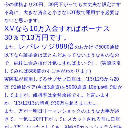
今の価格より20円、30円下がっても大丈夫な設定にす
る為に、大きな資金と小さなLOT数で運用する必要は
ないと思います。
XMなら10万入金すればボーナス
30％で13万円です。
レバレッジ888倍
また、
のおかげで5000通貨
以下なら証拠金はほとんどあってないようなものなの
で、純粋に含み損だけ気にすればよいです。(実際取引
してみれば888倍のすごさがわかります)
実際私が運用してるサブサブ口座は、’13/12/3から20
万で2通貨ペア(今は3通貨)を5000通貨 10pips幅で動か
してますが、維持率は全然余裕です。と言います
か、’13/12/13の時点で30万を超えました。
また、万が一明日リーマンショックのような大事が起
きて、一気に20円下がってロスカットされる前に口座
が－7万になったとしても、
XMは0カットシステムがあ