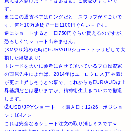
買えば大儲けだ・・・はぁはぁ」と誘惑がすごいで
す。
更にこの通貨ペアはロングだと－スワップがすごいで
す。何と10万通貨で一日1100円ぐらい－です。
逆にショートすると一日750円ぐらい貰えるのですが、
恐ろしくてショート出来ません。
(XMやり始めた時にEUR/AUDショートトラリピして大
損した経験あり)
トレードを大いに参考にさせて頂いているプロ投資家
の西原先生によれば、2014年はユーロクロス(円や豪)
が更に上昇しそうとの事で、これからもEUR/AUDは上
昇基調だとは思いますが、精神衛生上きついので撤退
します。
②USD/JPYショート
＜購入日：12/26 ポジショ
ン：104.4＞
これは完全なるショート注文の取り消しミスですｗ