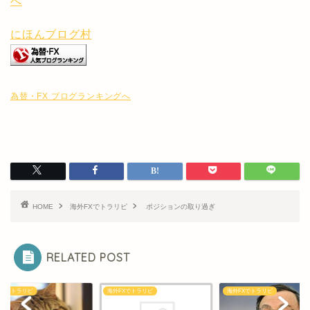
にほんブログ村
為替・FX ブログランキングへ
HOME
海外FXでトラリピ
ポジションの取り過ぎ
RELATED POST
FXでトラリピ
海外FXでトラリピ
海外FXでトラリピ