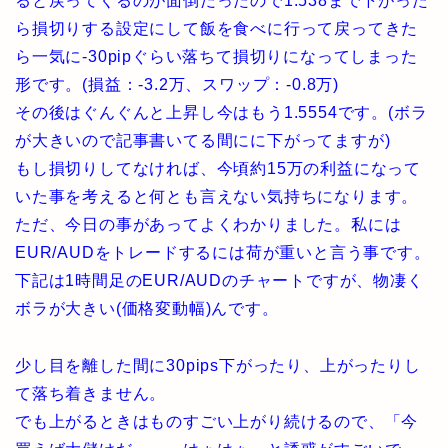
ると戻ってくるのが面倒だったので1.538まで下がった
ら損切りする設定にして飯を食べに行って戻ってきた
ら一気に-30pipぐらい落ちて損切りになってしまった
形です。(損益：-3.2万、スワップ：-0.8万)
その後はぐんぐんと上昇し今はもう1.5554です。(ボラ
が大きいので記事書いてる間にに下がってますが)
もし損切りしてなければ、今頃約15万の利益になって
いた事を考えると何とも言えない気持ちになります。
ただ、今日の事があってよくわかりました。私には
EUR/AUDをトレードするには荷が重いと言う事です。
下記は1時間足のEUR/AUDのチャートですが、物凄く
ボラが大きい(価格変動幅)んです。
少し目を離した間に30pips下がったり、上がったりし
て落ち着きません。
でも上がるときはものすごい上がり続けるので、「今