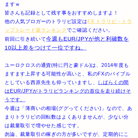
ますｗ
皆さんも記録として残す事をおすすめしますよ！
他の人気ブロガーのトラリピ設定は
FX トラリピ・トラ
ップトレード派ランキング
でご確認ください。
今週もEUR/JPYが他と利確数を
前回に引き続いて
10以上差をつけて一位ですね。
ユーロクロスの通貨(特に円と豪ドル)は、2014年度も
ますます上昇する可能性が高いと、私のFXのバイブル
としている西原先生も仰っていますし、
しばらくの間
はEUR/JPYがトラリピランキングの首位を走り続けそ
うです。
今週は「薄商いの相場(ググってください)」なので、あ
まりトラリピの回転数はよくありませんが、少ない分
は裁量取引で増やせた感じです。
勿論、裁量取引の稼ぎの方が多いですが、定期的にこ