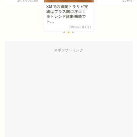
2019年3月3日
2019年2
XMでの週間トラリピ実
績はプラス圏に浮上！
※トレンド診断機能で
ト...
2016年6月11日
スポンサーリンク