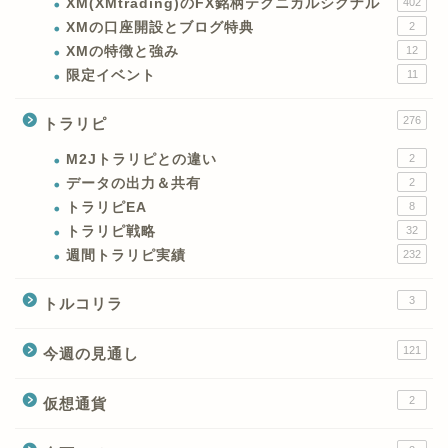
XM(XMtrading)のFX銘柄テクニカルシグナル
402
XMの口座開設とブログ特典
2
XMの特徴と強み
12
限定イベント
11
276
トラリピ
M2Jトラリピとの違い
2
データの出力＆共有
2
トラリピEA
8
トラリピ戦略
32
週間トラリピ実績
232
3
トルコリラ
121
今週の見通し
2
仮想通貨