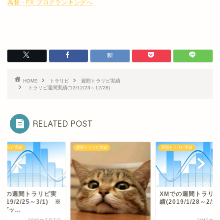
為替・FX ブログランキングへ
HOME
トラリピ
週間トラリピ実績
トラリピ週間実績(’13/12/23～12/28)
RELATED POST
トラリピ実績
週間トラリピ実績
週間トラリピ実績
Mでの週間トラリピ実
XMでの週間トラリ
2019/2/25～3/1) ※
績(2019/1/28～2/1)
ゲッ...