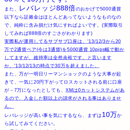
レバレッジ888倍
また、
のおかげで5000通貨
以下なら証拠金はほとんどあってないようなものなの
で、純粋に含み損だけ気にすればよいです。(実際取引
してみれば888倍のすごさがわかります)
実際私が運用してるサブサブ口座は、’13/12/3から20
万で2通貨ペア(今は3通貨)を5000通貨 10pips幅で動か
してますが、維持率は全然余裕です。と言います
か、’13/12/13の時点で30万を超えました。
また、万が一明日リーマンショックのような大事が起
きて、一気に20円下がってロスカットされる前に口座
が－7万になったとしても、
XMは0カットシステムがあ
るので、入金した額以上の請求がされる事はありませ
ん。
10万
レバレッジが高い事を気にするなら、まずは
か
ら試してみてください。