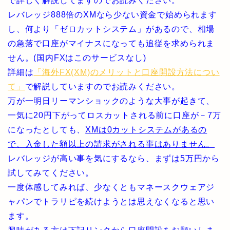
で詳しく解説してますのでお読みください。
レバレッジ888倍のXMなら少ない資金で始められます
し、何より「ゼロカットシステム」があるので、相場
の急落で口座がマイナスになっても追従を求められま
せん。(国内FXはこのサービスなし)
詳細は
「海外FX(XM)のメリットと口座開設方法につい
て」
で解説していますのでお読みください。
万が一明日リーマンショックのような大事が起きて、
一気に20円下がってロスカットされる前に口座が－7万
になったとしても、
XMは0カットシステムがあるの
で、入金した額以上の請求がされる事はありません。
レバレッジが高い事を気にするなら、まずは
5万円
から
試してみてください。
一度体感してみれば、少なくともマネースクウェアジ
ャパンでトラリピを続けようとは思えなくなると思い
ます。