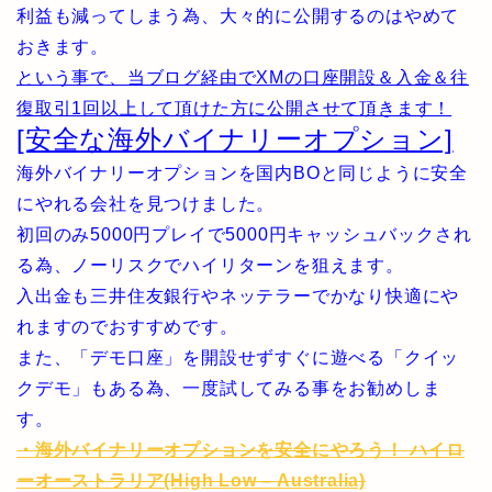
利益も減ってしまう為、大々的に公開するのはやめて
おきます。
という事で、当ブログ経由でXMの口座開設＆入金＆往
復取引1回以上して頂けた方に公開させて頂きます！
[安全な海外バイナリーオプション]
海外バイナリーオプションを国内BOと同じように安全
にやれる会社を見つけました。
初回のみ5000円プレイで5000円キャッシュバックされ
る為、ノーリスクでハイリターンを狙えます。
入出金も三井住友銀行やネッテラーでかなり快適にや
れますのでおすすめです。
また、「デモ口座」を開設せずすぐに遊べる「クイッ
クデモ」もある為、一度試してみる事をお勧めしま
す。
・海外バイナリーオプションを安全にやろう！ ハイロ
ーオーストラリア(High Low – Australia)