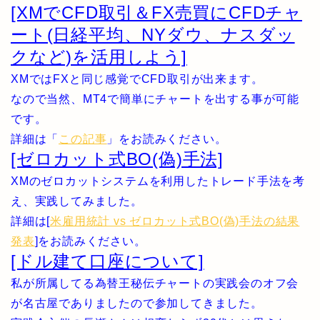
[XMでCFD取引＆FX売買にCFDチャ
ート(日経平均、NYダウ、ナスダッ
クなど)を活用しよう]
XMではFXと同じ感覚でCFD取引が出来ます。
なので当然、MT4で簡単にチャートを出する事が可能
です。
詳細は「
この記事
」をお読みください。
[ゼロカット式BO(偽)手法]
XMのゼロカットシステムを利用したトレード手法を考
え、実践してみました。
詳細は[
米雇用統計 vs ゼロカット式BO(偽)手法の結果
発表
]をお読みください。
[ドル建て口座について]
私が所属してる為替王秘伝チャートの実践会のオフ会
が名古屋でありましたので参加してきました。