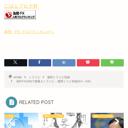
にほんブログ村
為替・FX ブログランキングへ
HOME
トラリピ
週間トラリピ実績
海外FX(XM)で裁量＆トラリピ：週間トリピ実績(6/2～6/6)
RELATED POST
トラリピ実績
週間トラリピ実績
週間トラリピ実績