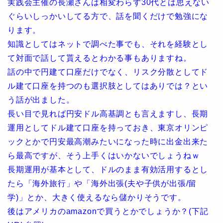
実践会主催の長瀬さんは相変わらず30代とは思えない
ぐらいしっかいしてる方で、話を聞くだけで勉強にな
ります。
知識としてはネットで調べた事でも、それを経験とし
て対面で話して貰えるとわかる事もありますね。
話の中で円建て口座だけでなく、リスク分散としてド
ル建て口座を持つのも選択肢としてはありでは？とい
う話が出ました。
長い目で見れば円安ドル高基調とも言えますし、長期
運用としてドル建て口座を持っておき、東京オリンピ
ックとかで円安最高潮みたいになった時に出金出来た
ら最高ですが、そう上手くはいかないでしょうねｗ
長期運用が基本として、ドルのまま有効活用するとし
たら「海外旅行」や「海外出張(夫や子供が出張/留
学)」とか、大きく使えるなら儲かりそうです。
後はアメリカのamazonで買うとかでしょうか？(下記