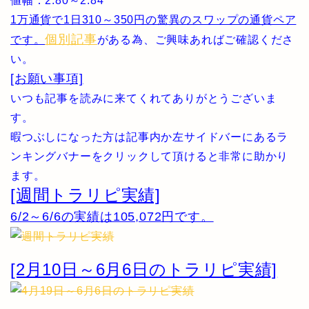
値幅：2.80～2.84
1万通貨で1日310～350円の驚異のスワップの通貨ペア
個別記事
です。
がある為、ご興味あればご確認くださ
い。
[お願い事項]
いつも記事を読みに来てくれてありがとうございま
す。
暇つぶしになった方は記事内か左サイドバーにあるラ
ンキングバナーをクリックして頂けると非常に助かり
ます。
[週間トラリピ実績]
6/2～6/6の実績は105,072円です。
[2月10日～6月6日のトラリピ実績]