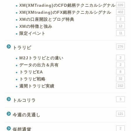
XM(XMTrading)のCFD銘柄テクニカルシグナル
699
XM(XMtrading)のFX銘柄テクニカルシグナル
402
XMの口座開設とブログ特典
2
XMの特徴と強み
12
限定イベント
11
276
トラリピ
M2Jトラリピとの違い
2
データの出力＆共有
2
トラリピEA
8
トラリピ戦略
32
週間トラリピ実績
232
3
トルコリラ
121
今週の見通し
2
仮想通貨