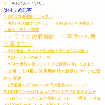
て
」をお読みください。
[おすすめ記事]
・XMの口座開設マニュアル
・海外FX(XM)ではネッテラー(Neteller)をお勧め！
・週間トラリピ実績
トラリピ徹底解説 ～基礎から表
・
と裏まで～
・M2J指値トラリピと逆指値トラリピEAの違い
・M2Jトラリピの落とし穴
・MT4の機能を使ってトラリピ実績を出してみよう！
・全戻しより酷い米雇用統計と急落のサインに気
付く方法
・1万通貨で1日294～350円の驚異のスワップ！
EUR/TRY(ユーロ/トルコリラ)のトラリピ始めました
・ゼロカットシステムを利用したトレード手法 ～XM
でバイナリーオプション(偽)をしてみよ～