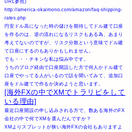
URL参照)
http://america-okaimono.com/amazon/faq-shipping-
rates.php
円安ドル高になった時の儲けを期待してドル建て口座
を作るのは、逆の流れになるリスクもある為、あまり
考えてないのですが、リスク分散という意味でドル建
て口座にするのもありかもしれません。
でも・・・チキンな私は悩み中です。
うちのブログ経由で口座開設した方で何人かドル建て
口座でやってる人がいるので話を聞いてみて、追加口
座をドル建てで作るか決めようと思います。
[海外FXの中でXMでトラリピをして
いる理由]
最近口座開設の申し込みされる方で、数ある海外のFX
会社の中で何でXMを選んだんですか？
XMよりスプレットが狭い海外FXの会社もありますよ