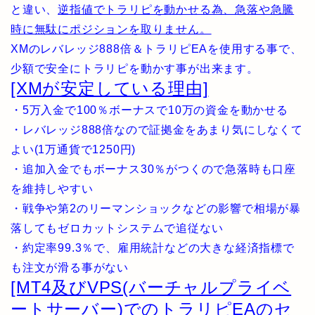
と違い、
逆指値でトラリピを動かせる為、急落や急騰
時に無駄にポジションを取りません。
XMのレバレッジ888倍＆トラリピEAを使用する事で、
少額で安全にトラリピを動かす事が出来ます。
[XMが安定している理由]
・5万入金で100％ボーナスで10万の資金を動かせる
・レバレッジ888倍なので証拠金をあまり気にしなくて
よい(1万通貨で1250円)
・追加入金でもボーナス30％がつくので急落時も口座
を維持しやすい
・戦争や第2のリーマンショックなどの影響で相場が暴
落してもゼロカットシステムで追従ない
・約定率99.3％で、雇用統計などの大きな経済指標で
も注文が滑る事がない
[MT4及びVPS(バーチャルプライベ
ートサーバー)でのトラリピEAのセ