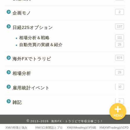
2
企画モノ
XMの特徴と強み
137
日経225オプション
XMの口座開設とブログ特
典
相場分析＆戦略
111
自動売買の実績＆紹介
26
XM(XMtrading)のFX銘柄
874
海外FXでトラリピ
テクニカルシグナル
26
相場分析
XM(XMTrading)のCFD銘
柄テクニカルシグナル
60
雇用統計イベント
8
雑記
MENU
2013–2026 海外FX・トラリピで年収分稼ごう！
XMの特徴と強み
XMの口座開設とブロ
XM(XMtrading)のFX銘
XM(XMTrading)のCFD