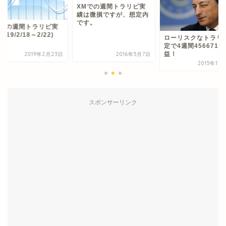
XMでの週間トラリピ実
績は微損ですが、想定内
です。
Mでの週間トラリピ実
2019/2/18～2/22)
ローリスクなトラリ
定で4週間456671
益！
2019年2月23日
2016年5月7日
2015年11
スポンサーリンク