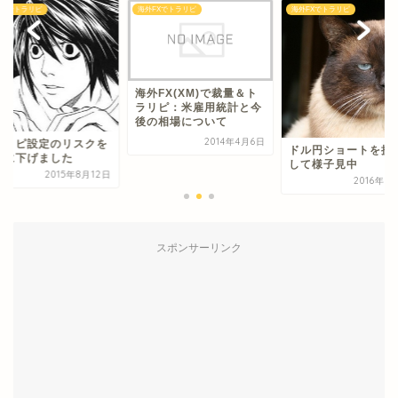
FXでトラリピ
海外FXでトラリピ
海外FXでトラリピ
海外FX(XM)で裁量＆ト
ラリピ：米雇用統計と今
後の相場について
2014年4月6日
ラリピ設定のリスクを
ドル円ショートを損
幅に下げました
して様子見中
2015年8月12日
2016年5
スポンサーリンク