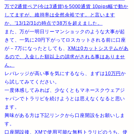
万で2通貨ペア(今は3通貨)を5000通貨 10pips幅で動か
してますが、維持率は全然余裕です。と言います
か、’13/12/31の時点で38万を超えました。
また、万が一明日リーマンショックのような大事が起
きて、一気に20円下がってロスカットされる前に口座
が－7万になったとしても、
XMは0カットシステムがあ
るので、入金した額以上の請求がされる事はありませ
ん。
レバレッジが高い事を気にするなら、まずは
10万円
か
ら試してみてください。
一度体感してみれば、少なくともマネースクウェアジ
ャパンでトラリピを続けようとは思えなくなると思い
ます。
興味がある方は下記リンクから口座開設をお願いしま
す。
口座開設後、XMで使用可能な無料トラリピのうち、使