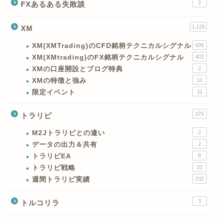
2
FXあるある失敗談
1,126
XM
XM(XMTrading)のCFD銘柄テクニカルシグナル
699
XM(XMtrading)のFX銘柄テクニカルシグナル
402
XMの口座開設とブログ特典
2
XMの特徴と強み
12
限定イベント
11
276
トラリピ
M2Jトラリピとの違い
2
データの出力＆共有
2
トラリピEA
8
トラリピ戦略
32
週間トラリピ実績
232
3
トルコリラ