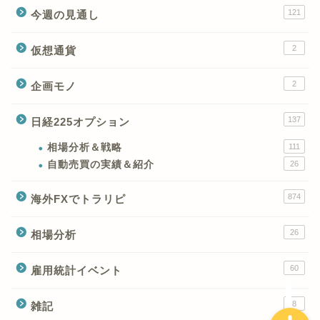
121
今週の見通し
2
仮想通貨
2
企画モノ
XMの特徴と強み
137
日経225オプション
XMの口座開設とブログ特
典
相場分析＆戦略
111
自動売買の実績＆紹介
26
XM(XMtrading)のFX銘柄
874
海外FXでトラリピ
テクニカルシグナル
26
相場分析
XM(XMTrading)のCFD銘
柄テクニカルシグナル
60
雇用統計イベント
8
雑記