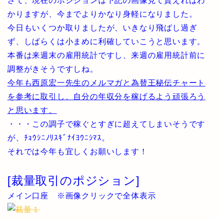
さて、現在のポジションは下記の画像見て貰えればわ
かりますが、今までよりかなり身軽になりました。
今日もいくつか取りましたが、いきなり飛ばし過ぎ
ず、しばらくは小まめに利確していこうと思います。
本番は来週末の雇用統計ですし、来週の雇用統計前に
調整がきそうですしね。
今年も西原宏一先生のメルマガと為替王秘伝チャート
を参考に取引し、自分の年収分を稼げるよう頑張ろう
と思います。
・・・この調子で稼ぐとすぎに超えてしまいそうです
が、ﾁｮｳｼﾆﾉﾘｽｷﾞﾅｲﾖｳﾆｼﾏｽ。
それでは今年も宜しくお願いします！
[裁量取引のポジション]
メイン口座 ※画像クリックで全体表示