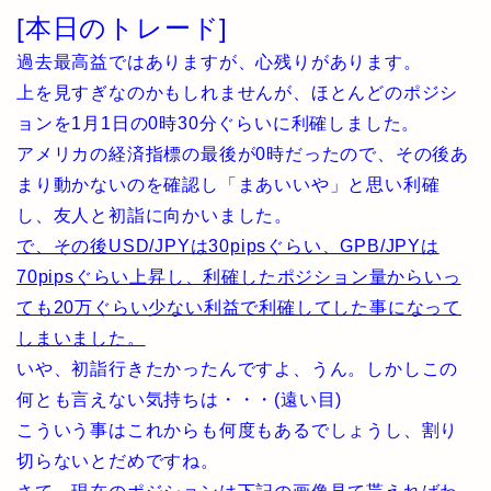
[本日のトレード]
過去最高益ではありますが、心残りがあります。
上を見すぎなのかもしれませんが、ほとんどのポジシ
ョンを1月1日の0時30分ぐらいに利確しました。
アメリカの経済指標の最後が0時だったので、その後あ
まり動かないのを確認し「まあいいや」と思い利確
し、友人と初詣に向かいました。
で、その後USD/JPYは30pipsぐらい、GPB/JPYは
70pipsぐらい上昇し、利確したポジション量からいっ
ても20万ぐらい少ない利益で利確してした事になって
しまいました。
いや、初詣行きたかったんですよ、うん。しかしこの
何とも言えない気持ちは・・・(遠い目)
こういう事はこれからも何度もあるでしょうし、割り
切らないとだめですね。