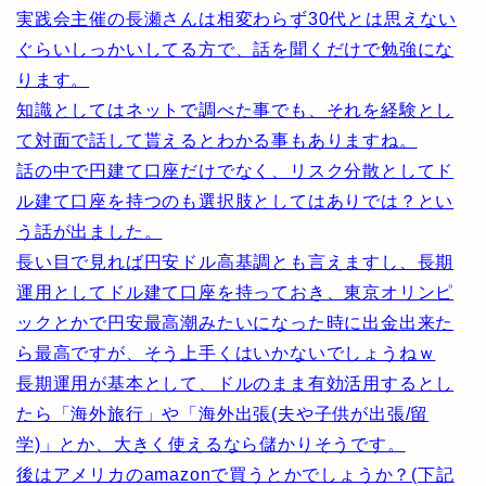
実践会主催の長瀬さんは相変わらず30代とは思えない
ぐらいしっかいしてる方で、話を聞くだけで勉強にな
ります。
知識としてはネットで調べた事でも、それを経験とし
て対面で話して貰えるとわかる事もありますね。
話の中で円建て口座だけでなく、リスク分散としてド
ル建て口座を持つのも選択肢としてはありでは？とい
う話が出ました。
長い目で見れば円安ドル高基調とも言えますし、長期
運用としてドル建て口座を持っておき、東京オリンピ
ックとかで円安最高潮みたいになった時に出金出来た
ら最高ですが、そう上手くはいかないでしょうねｗ
長期運用が基本として、ドルのまま有効活用するとし
たら「海外旅行」や「海外出張(夫や子供が出張/留
学)」とか、大きく使えるなら儲かりそうです。
後はアメリカのamazonで買うとかでしょうか？(下記