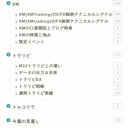
1,126
XM
XM(XMTrading)のCFD銘柄テクニカルシグナル
699
XM(XMtrading)のFX銘柄テクニカルシグナル
402
XMの口座開設とブログ特典
2
XMの特徴と強み
12
限定イベント
11
276
トラリピ
M2Jトラリピとの違い
2
データの出力＆共有
2
トラリピEA
8
トラリピ戦略
32
週間トラリピ実績
232
3
トルコリラ
121
今週の見通し