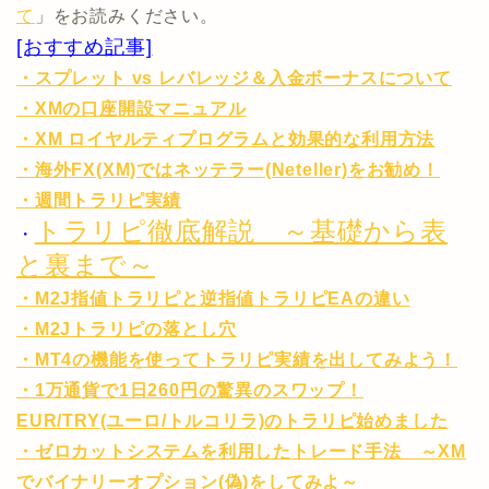
て
」をお読みください。
[おすすめ記事]
・スプレット vs レバレッジ＆入金ボーナスについて
・XMの口座開設マニュアル
・XM ロイヤルティプログラムと効果的な利用方法
・海外FX(XM)ではネッテラー(Neteller)をお勧め！
・週間トラリピ実績
トラリピ徹底解説 ～基礎から表
・
と裏まで～
・M2J指値トラリピと逆指値トラリピEAの違い
・M2Jトラリピの落とし穴
・MT4の機能を使ってトラリピ実績を出してみよう！
・1万通貨で1日260円の驚異のスワップ！
EUR/TRY(ユーロ/トルコリラ)のトラリピ始めました
・ゼロカットシステムを利用したトレード手法 ～XM
でバイナリーオプション(偽)をしてみよ～