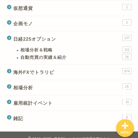
2
仮想通貨
2
企画モノ
XMの特徴と強み
137
日経225オプション
XMの口座開設とブログ特
典
相場分析＆戦略
111
自動売買の実績＆紹介
26
XM(XMtrading)のFX銘柄
874
海外FXでトラリピ
テクニカルシグナル
25
相場分析
XM(XMTrading)のCFD銘
柄テクニカルシグナル
60
雇用統計イベント
8
雑記
MENU