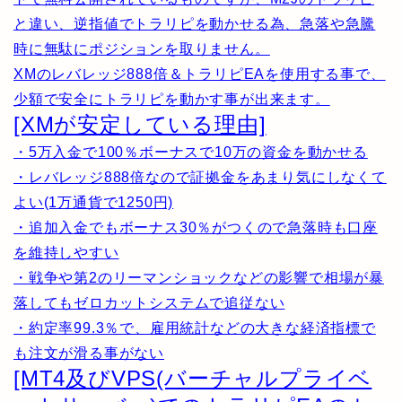
と違い、
逆指値でトラリピを動かせる為、急落や急騰
時に無駄にポジションを取りません。
XMのレバレッジ888倍＆トラリピEAを使用する事で、
少額で安全にトラリピを動かす事が出来ます。
[XMが安定している理由]
・5万入金で100％ボーナスで10万の資金を動かせる
・レバレッジ888倍なので証拠金をあまり気にしなくて
よい(1万通貨で1250円)
・追加入金でもボーナス30％がつくので急落時も口座
を維持しやすい
・戦争や第2のリーマンショックなどの影響で相場が暴
落してもゼロカットシステムで追従ない
・約定率99.3％で、雇用統計などの大きな経済指標で
も注文が滑る事がない
[MT4及びVPS(バーチャルプライベ