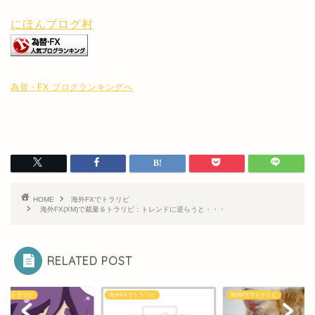
にほんブログ村
為替・FX ブログランキングへ
HOME
海外FXでトラリピ
海外FX(XM)で裁量＆トラリピ：トレンドに逆らうと・・・
RELATED POST
FXでトラリピ
海外FXでトラリピ
海外FXでトラリピ