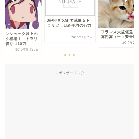
海外FX(XM)で裁量＆ト
ラリピ：日経平均の行方
フランス大統領選で
ーマンショック以上の
高円高ユーロ安金利
2014年6月2日
ニック相場！ トラリ
2017年2月
損切り-110万
2015年8月25日
スポンサーリンク