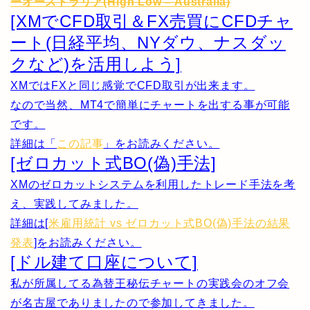
ーオーストラリア(High Low – Australia)
[XMでCFD取引＆FX売買にCFDチャ
ート(日経平均、NYダウ、ナスダッ
クなど)を活用しよう]
XMではFXと同じ感覚でCFD取引が出来ます。
なので当然、MT4で簡単にチャートを出する事が可能
です。
詳細は「
この記事
」をお読みください。
[ゼロカット式BO(偽)手法]
XMのゼロカットシステムを利用したトレード手法を考
え、実践してみました。
詳細は[
米雇用統計 vs ゼロカット式BO(偽)手法の結果
発表
]をお読みください。
[ドル建て口座について]
私が所属してる為替王秘伝チャートの実践会のオフ会
が名古屋でありましたので参加してきました。