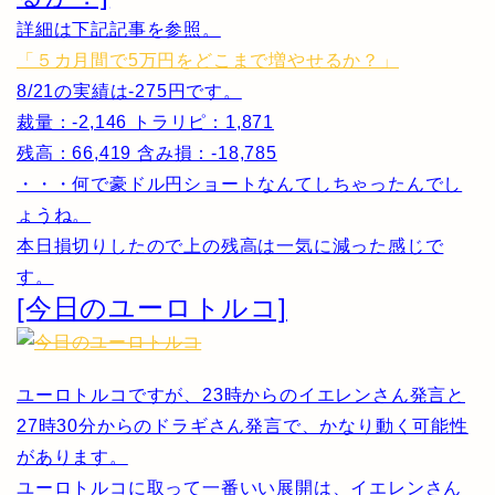
詳細は下記記事を参照。
「５カ月間で5万円をどこまで増やせるか？」
8/21の実績は-275円です。
裁量：-2,146 トラリピ：1,871
残高：66,419 含み損：-18,785
・・・何で豪ドル円ショートなんてしちゃったんでし
ょうね。
本日損切りしたので上の残高は一気に減った感じで
す。
[今日のユーロトルコ]
ユーロトルコですが、23時からのイエレンさん発言と
27時30分からのドラギさん発言で、かなり動く可能性
があります。
ユーロトルコに取って一番いい展開は、イエレンさん