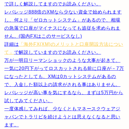
で詳しく解説してますのでお読みください。
レバレッジ888倍のXMなら少ない資金で始められます
し、何より「ゼロカットシステム」があるので、相場
の急落で口座がマイナスになっても追従を求められま
せん。(国内FXはこのサービスなし)
詳細は
「海外FX(XM)のメリットと口座開設方法につい
て」
で解説していますのでお読みください。
万が一明日リーマンショックのような大事が起きて、
一気に20円下がってロスカットされる前に口座が－7万
になったとしても、
XMは0カットシステムがあるの
で、入金した額以上の請求がされる事はありません。
レバレッジが高い事を気にするなら、まずは
5万円
から
試してみてください。
一度体感してみれば、少なくともマネースクウェアジ
ャパンでトラリピを続けようとは思えなくなると思い
ます。