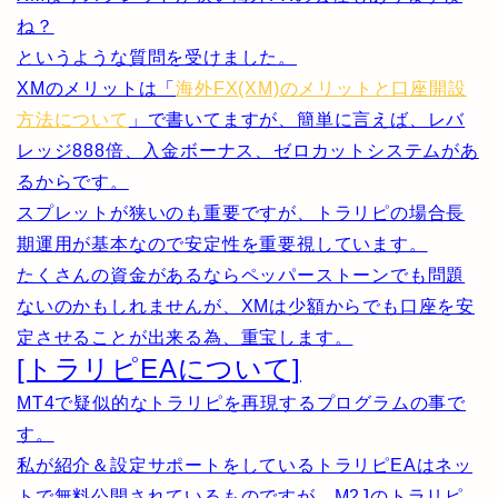
ね？
というような質問を受けました。
XMのメリットは「
海外FX(XM)のメリットと口座開設
方法について
」で書いてますが、簡単に言えば、レバ
レッジ888倍、入金ボーナス、ゼロカットシステムがあ
るからです。
スプレットが狭いのも重要ですが、トラリピの場合長
期運用が基本なので安定性を重要視しています。
たくさんの資金があるならペッパーストーンでも問題
ないのかもしれませんが、XMは少額からでも口座を安
定させることが出来る為、重宝します。
[トラリピEAについて]
MT4で疑似的なトラリピを再現するプログラムの事で
す。
私が紹介＆設定サポートをしているトラリピEAはネッ
トで無料公開されているものですが、M2Jのトラリピ