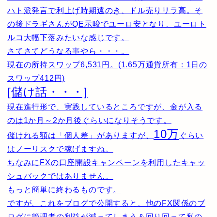
ハト派発言で利上げ時期遠のき、ドル売りリラ高。そ
の後ドラギさんがQE示唆でユーロ安となり、ユーロト
ルコ大幅下落みたいな感じです。
さてさてどうなる事やら・・・。
現在の所持スワップ6,531円。(1.65万通貨所有：1日の
スワップ412円)
[儲け話・・・]
現在進行形で、実践しているところですが、金が入る
のは1か月～2か月後ぐらいになりそうです。
10万
儲けれる額は「個人差」がありますが、
ぐらい
はノーリスクで稼げますね。
ちなみにFXの口座開設キャンペーンを利用したキャッ
シュバックではありません。
もっと簡単に終わるものです。
ですが、これをブログで公開すると、他のFX関係のブ
ログに管理者の利益が減ってしまう＆回り回って私の