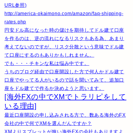
URL参照)
http://america-okaimono.com/amazon/faq-shipping-
rates.php
円安ドル高になった時の儲けを期待してドル建て口座
を作るのは、逆の流れになるリスクもある為、あまり
考えてないのですが、リスク分散という意味でドル建
て口座にするのもありかもしれません。
でも・・・チキンな私は悩み中です。
うちのブログ経由で口座開設した方で何人かドル建て
口座でやってる人がいるので話を聞いてみて、追加口
座をドル建てで作るか決めようと思います。
[海外FXの中でXMでトラリピをして
いる理由]
最近口座開設の申し込みされる方で、数ある海外のFX
会社の中で何でXMを選んだんですか？
XMよりスプレットが狭い海外FXの会社もありますよ