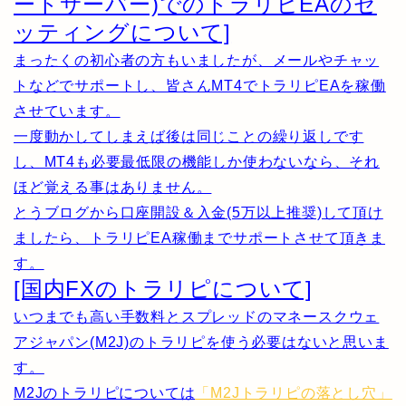
ートサーバー)でのトラリピEAのセ
ッティングについて]
まったくの初心者の方もいましたが、メールやチャッ
トなどでサポートし、皆さんMT4でトラリピEAを稼働
させています。
一度動かしてしまえば後は同じことの繰り返しです
し、MT4も必要最低限の機能しか使わないなら、それ
ほど覚える事はありません。
とうブログから口座開設＆入金(5万以上推奨)して頂け
ましたら、トラリピEA稼働までサポートさせて頂きま
す。
[国内FXのトラリピについて]
いつまでも高い手数料とスプレッドのマネースクウェ
アジャパン(M2J)のトラリピを使う必要はないと思いま
す。
M2Jのトラリピについては
「M2Jトラリピの落とし穴」