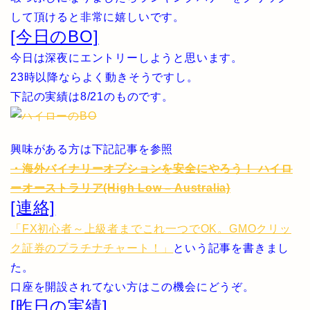
して頂けると非常に嬉しいです。
[今日のBO]
今日は深夜にエントリーしようと思います。
23時以降ならよく動きそうですし。
下記の実績は8/21のものです。
興味がある方は下記記事を参照
・海外バイナリーオプションを安全にやろう！ ハイロ
ーオーストラリア(High Low – Australia)
[連絡]
「FX初心者～上級者までこれ一つでOK。GMOクリッ
ク証券のプラチナチャート！」
という記事を書きまし
た。
口座を開設されてない方はこの機会にどうぞ。
[昨日の実績]