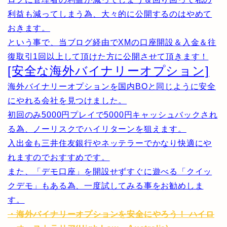
利益も減ってしまう為、大々的に公開するのはやめて
おきます。
という事で、当ブログ経由でXMの口座開設＆入金＆往
復取引1回以上して頂けた方に公開させて頂きます！
[安全な海外バイナリーオプション]
海外バイナリーオプションを国内BOと同じように安全
にやれる会社を見つけました。
初回のみ5000円プレイで5000円キャッシュバックされ
る為、ノーリスクでハイリターンを狙えます。
入出金も三井住友銀行やネッテラーでかなり快適にや
れますのでおすすめです。
また、「デモ口座」を開設せずすぐに遊べる「クイッ
クデモ」もある為、一度試してみる事をお勧めしま
す。
・海外バイナリーオプションを安全にやろう！ ハイロ