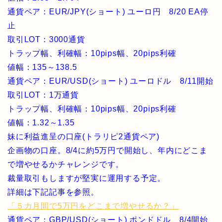
通貨ペア：EUR/JPY(ショート) ユーロ円 8/20 EA停
止
取引LOT：3000通貨
トラップ幅、利確幅：10pips幅、20pips利確
値幅：135～138.5
通貨ペア：EUR/USD(ショート) ユーロドル 8/11開始
取引LOT：1万通貨
トラップ幅、利確幅：10pips幅、20pips利確
値幅：1.32～1.35
妹に利益進呈の口座(トラリピ2通貨ペア)
企画物の口座。8/4に約5万円で開始し、年内にどこま
で増やせるかチャレンジです。
裁量取引もしますが堅実に運用する予定。
詳細は下記記事を参照。
「５カ月間で5万円をどこまで増やせるか？」
通貨ペア：GBP/USD(ショート) ポンドドル 8/4開始