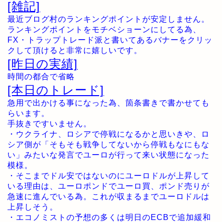
[雑記]
最近ブログ村のランキングポイントが安定しません。
ランキングポイントをモチベショーンにしてる為、
FX・トラップトレード派と書いてあるバナーをクリッ
クして頂けると非常に嬉しいです。
[昨日の実績]
時間の都合で省略
[本日のトレード]
急用で出かける事になった為、箇条書きで書かせても
らいます。
手抜きですいません。
・ウクライナ、ロシアで停戦になるかと思いきや、ロ
シア側が「そもそも戦争してないから停戦もなにもな
い」みたいな発言でユーロが行って来い状態になった
模様。
・そこまでドル安ではないのにユーロドルが上昇して
いる理由は、ユーロポンドでユーロ買、ポンド売りが
急速に進んでいる為。これが収まるまでユーロドルは
上昇しそう。
・エコノミストの予想の多くは明日のECBで追加緩和