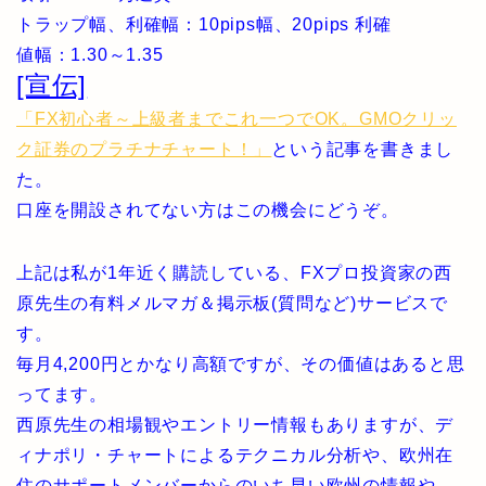
トラップ幅、利確幅：10pips幅、20pips 利確
値幅：1.30～1.35
[宣伝]
「FX初心者～上級者までこれ一つでOK。GMOクリッ
ク証券のプラチナチャート！」
という記事を書きまし
た。
口座を開設されてない方はこの機会にどうぞ。
上記は私が1年近く購読している、FXプロ投資家の西
原先生の有料メルマガ＆掲示板(質問など)サービスで
す。
毎月4,200円とかなり高額ですが、その価値はあると思
ってます。
西原先生の相場観やエントリー情報もありますが、デ
ィナポリ・チャートによるテクニカル分析や、欧州在
住のサポートメンバーからのいち早い欧州の情報や、