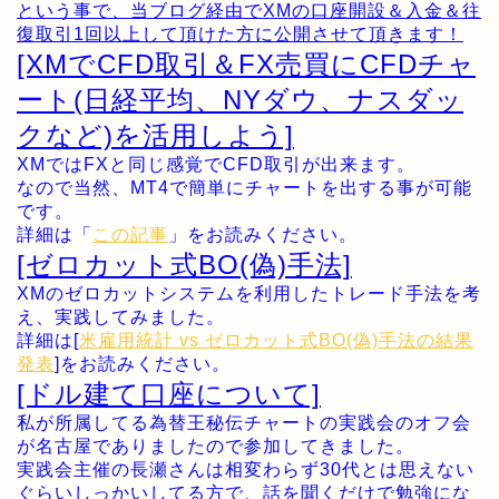
という事で、当ブログ経由でXMの口座開設＆入金＆往
復取引1回以上して頂けた方に公開させて頂きます！
[XMでCFD取引＆FX売買にCFDチャ
ート(日経平均、NYダウ、ナスダッ
クなど)を活用しよう]
XMではFXと同じ感覚でCFD取引が出来ます。
なので当然、MT4で簡単にチャートを出する事が可能
です。
詳細は「
この記事
」をお読みください。
[ゼロカット式BO(偽)手法]
XMのゼロカットシステムを利用したトレード手法を考
え、実践してみました。
詳細は[
米雇用統計 vs ゼロカット式BO(偽)手法の結果
発表
]をお読みください。
[ドル建て口座について]
私が所属してる為替王秘伝チャートの実践会のオフ会
が名古屋でありましたので参加してきました。
実践会主催の長瀬さんは相変わらず30代とは思えない
ぐらいしっかいしてる方で、話を聞くだけで勉強にな