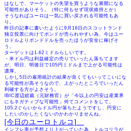
はなしで、マーケットの失望を買うような展開になる
可能性がありそう。（特に何もせず現状維持とか）
そうなればユーロは一気に買い戻される可能性もあ
り。
昨日の記事に書いたように9月16日のスコットランド
独立投票に向けてポンドが売られやすい為、今はユー
ロドルよりポンドドルを売ったほうが安全に稼げそ
う。
ターゲットは1.62ミドルらしいです。
・米ドル円は利益確定の売りでいったん落ちてます
が、明日、明後日で105円ミドルまで上がる可能性は
濃厚。
しかし5日の雇用統計の結果が良くてもいってこいにな
る可能性が高そうなので、上がったところでいったん
利確する方がよさそう。
IBIC渡辺総裁（元財務官）が「今以上の円安は産業界
にもネガティブな可能性」何てコメントをして、
105.2ぐらいからドル円が落ちたようですし、円安に
したいのかしたくないのかわかりませんね。
[今日のユーロトルコ]
インフレ率が予想より上がっていた為、トルコリラが