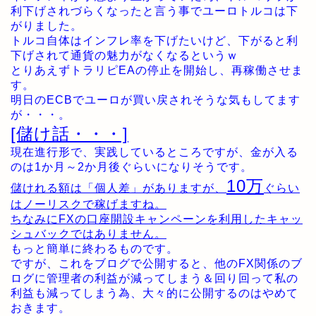
利下げされづらくなったと言う事でユーロトルコは下
がりました。
トルコ自体はインフレ率を下げたいけど、下がると利
下げされて通貨の魅力がなくなるというｗ
とりあえずトラリピEAの停止を開始し、再稼働させま
す。
明日のECBでユーロが買い戻されそうな気もしてます
が・・・。
[儲け話・・・]
現在進行形で、実践しているところですが、金が入る
のは1か月～2か月後ぐらいになりそうです。
10万
儲けれる額は「個人差」がありますが、
ぐらい
はノーリスクで稼げますね。
ちなみにFXの口座開設キャンペーンを利用したキャッ
シュバックではありません。
もっと簡単に終わるものです。
ですが、これをブログで公開すると、他のFX関係のブ
ログに管理者の利益が減ってしまう＆回り回って私の
利益も減ってしまう為、大々的に公開するのはやめて
おきます。