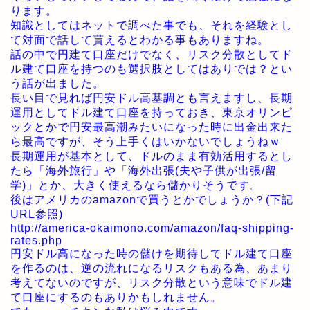
ります。
知識としてはネットで調べた事でも、それを経験とし
て対面で話して貰えるとわかる事もありますね。
話の中で円建て口座だけでなく、リスク分散としてド
ル建て口座を持つのも選択肢としてはありでは？とい
う話が出ました。
長い目で見れば円安ドル高基調とも言えますし、長期
運用としてドル建て口座を持っておき、東京オリンピ
ックとかで円安最高潮みたいになった時に出金出来た
ら最高ですが、そう上手くはいかないでしょうねｗ
長期運用が基本として、ドルのまま有効活用するとし
たら「海外旅行」や「海外出張(夫や子供が出張/留
学)」とか、大きく使えるなら儲かりそうです。
後はアメリカのamazonで買うとかでしょうか？(下記
URL参照)
http://america-okaimono.com/amazon/faq-shipping-
rates.php
円安ドル高になった時の儲けを期待してドル建て口座
を作るのは、逆の流れになるリスクもある為、あまり
考えてないのですが、リスク分散という意味でドル建
て口座にするのもありかもしれません。