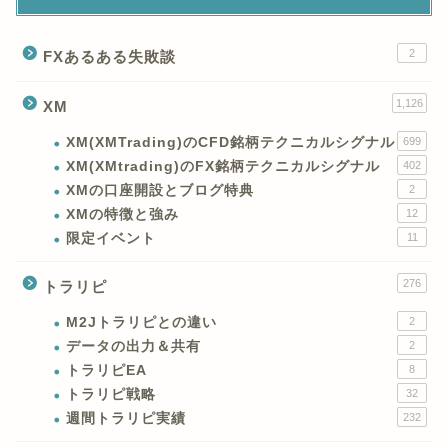
2
FXあるある失敗談
1,126
XM
XM(XMTrading)のCFD銘柄テクニカルシグナル
699
XM(XMtrading)のFX銘柄テクニカルシグナル
402
XMの口座開設とブログ特典
2
XMの特徴と強み
12
限定イベント
11
276
トラリピ
M2Jトラリピとの違い
2
データの出力＆共有
2
トラリピEA
8
トラリピ戦略
32
週間トラリピ実績
232