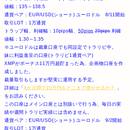
値幅：135～138.5
通貨ペア：EUR/USD(ショート) ユーロドル 8/11開始
取引LOT：1万通貨
トラップ幅、利確幅：10pips幅、
50pips
20pips
利確
値幅：1.30～1.35
※ユーロドルは裁量口座でも同設定でトラリピ中。
妹に利益進呈の口座(トラリピ1通貨ペア)
XMPがボーナス11万円超貯まった為、企画物口座を作
成しました。
裁量取引もしますが堅実に運用する予定。
詳細は「
4か月間で10万円をどこまで増やせるか？
」
をお読みください。
この口座はメイン口座とは別扱いで行う為、毎日の実
績や週間トラリピ実績には含めません。
通貨ペア：EUR/USD(ショート) ユーロドル 9/2開始
取引LOT：1万通貨