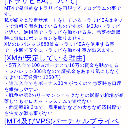
[トラリピEAについて]
MT4で疑似的なトラリピを再現するプログラムの事で
す。
私が紹介＆設定サポートをしているトラリピEAはネッ
トで無料公開されているものですが、M2Jのトラリピ
と違い、
逆指値でトラリピを動かせる為、急落や急騰
時に無駄にポジションを取りません。
XMのレバレッジ888倍＆トラリピEAを使用する事
で、少額で安全にトラリピを動かす事が出来ます。
[XMが安定している理由]
・5万入金で100％ボーナスで10万の資金を動かせる
・レバレッジ888倍なので証拠金をあまり気にしなく
てよい(1万通貨で1250円)
・追加入金でもボーナス30％がつくので急落時も口座
を維持しやすい
・戦争や第2のリーマンショックなどの影響で相場が暴
落してもゼロカットシステムで追従ない
・約定率99.3％で、雇用統計などの大きな経済指標で
も注文が滑る事がない
[MT4及びVPS(バーチャルプライベ