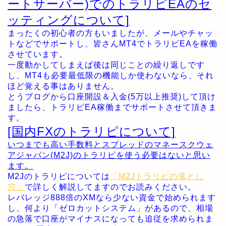
ートサーバー)でのトラリピEAのセ
ッティングについて]
まったくの初心者の方もいましたが、メールやチャッ
トなどでサポートし、皆さんMT4でトラリピEAを稼働
させています。
一度動かしてしまえば後は同じことの繰り返しです
し、MT4も必要最低限の機能しか使わないなら、それ
ほど覚える事はありません。
とうブログから口座開設＆入金(5万以上推奨)して頂け
ましたら、トラリピEA稼働までサポートさせて頂きま
す。
[国内FXのトラリピについて]
いつまでも高い手数料とスプレッドのマネースクウェ
アジャパン(M2J)のトラリピを使う必要はないと思い
ます。
M2Jのトラリピについては
「M2Jトラリピの落とし
穴」
で詳しく解説してますのでお読みください。
レバレッジ888倍のXMなら少ない資金で始められます
し、何より「ゼロカットシステム」があるので、相場
の急落で口座がマイナスになっても追従を求められま