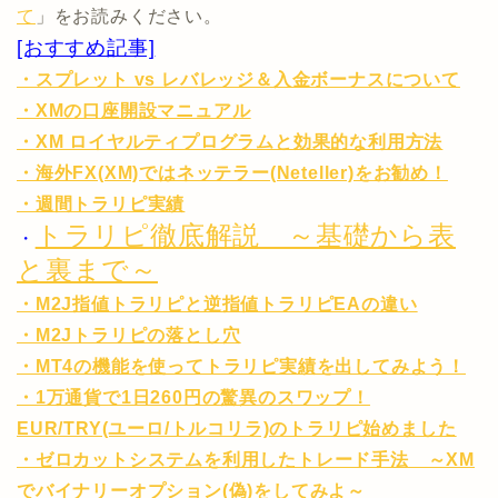
て
」をお読みください。
[おすすめ記事]
・スプレット vs レバレッジ＆入金ボーナスについて
・XMの口座開設マニュアル
・XM ロイヤルティプログラムと効果的な利用方法
・海外FX(XM)ではネッテラー(Neteller)をお勧め！
・週間トラリピ実績
トラリピ徹底解説 ～基礎から表
・
と裏まで～
・M2J指値トラリピと逆指値トラリピEAの違い
・M2Jトラリピの落とし穴
・MT4の機能を使ってトラリピ実績を出してみよう！
・1万通貨で1日260円の驚異のスワップ！
EUR/TRY(ユーロ/トルコリラ)のトラリピ始めました
・ゼロカットシステムを利用したトレード手法 ～XM
でバイナリーオプション(偽)をしてみよ～