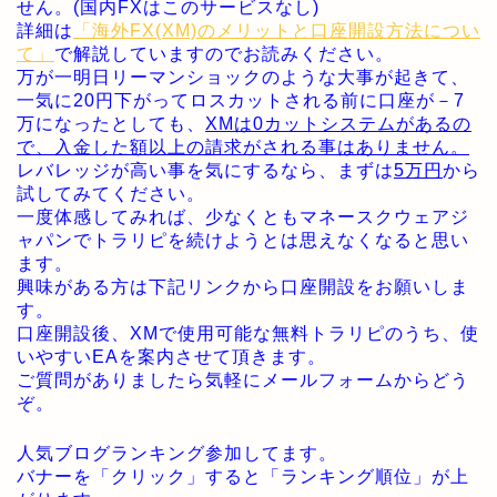
せん。(国内FXはこのサービスなし)
詳細は
「海外FX(XM)のメリットと口座開設方法につい
て」
で解説していますのでお読みください。
万が一明日リーマンショックのような大事が起きて、
一気に20円下がってロスカットされる前に口座が－7
万になったとしても、
XMは0カットシステムがあるの
で、入金した額以上の請求がされる事はありません。
レバレッジが高い事を気にするなら、まずは
5万円
から
試してみてください。
一度体感してみれば、少なくともマネースクウェアジ
ャパンでトラリピを続けようとは思えなくなると思い
ます。
興味がある方は下記リンクから口座開設をお願いしま
す。
口座開設後、XMで使用可能な無料トラリピのうち、使
いやすいEAを案内させて頂きます。
ご質問がありましたら気軽にメールフォームからどう
ぞ。
人気ブログランキング参加してます。
バナーを「クリック」すると「ランキング順位」が上