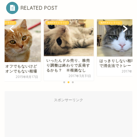
RELATED POST
FXでトラリピ
海外FXでトラリピ
海外FXでトラリピ
いったんドル売り、株売
はっきりしない相場
り調整は終わりで反発す
で消去法でトレード
スクオフでもないけど
るかも？ ※根拠なし
スクオンでもない相場
2017年5
2017年3月31日
2015年8月17日
スポンサーリンク