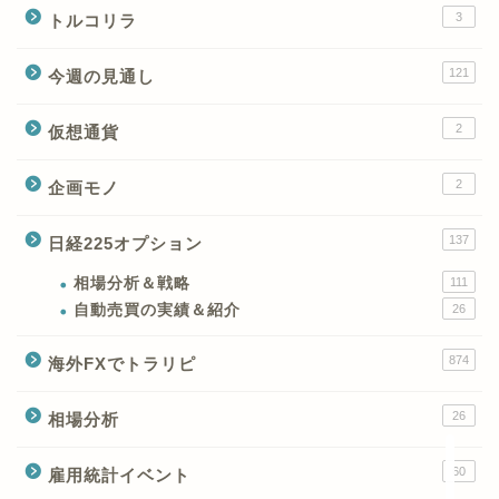
3
トルコリラ
121
今週の見通し
2
仮想通貨
2
企画モノ
XMの特徴と強み
137
日経225オプション
XMの口座開設とブログ特
典
相場分析＆戦略
111
自動売買の実績＆紹介
26
XM(XMtrading)のFX銘柄
874
海外FXでトラリピ
テクニカルシグナル
26
相場分析
XM(XMTrading)のCFD銘
柄テクニカルシグナル
60
雇用統計イベント