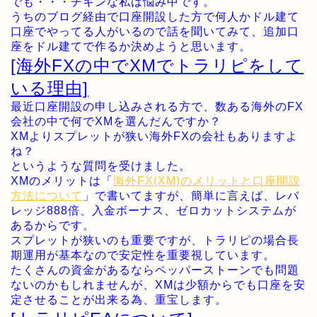
でも・・・チキンな私は悩み中です。
うちのブログ経由で口座開設した方で何人かドル建て
口座でやってる人がいるので話を聞いてみて、追加口
座をドル建てで作るか決めようと思います。
[海外FXの中でXMでトラリピをして
いる理由]
最近口座開設の申し込みされる方で、数ある海外のFX
会社の中で何でXMを選んだんですか？
XMよりスプレットが狭い海外FXの会社もありますよ
ね？
というような質問を受けました。
XMのメリットは「
海外FX(XM)のメリットと口座開設
方法について
」で書いてますが、簡単に言えば、レバ
レッジ888倍、入金ボーナス、ゼロカットシステムが
あるからです。
スプレットが狭いのも重要ですが、トラリピの場合長
期運用が基本なので安定性を重要視しています。
たくさんの資金があるならペッパーストーンでも問題
ないのかもしれませんが、XMは少額からでも口座を安
定させることが出来る為、重宝します。