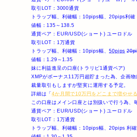
取引LOT：3000通貨
トラップ幅、利確幅：10pips幅、20pips利確
値幅：135～138.5
通貨ペア：EUR/USD(ショート) ユーロドル 
取引LOT：1万通貨
トラップ幅、利確幅：10pips幅、
50pips
20p
値幅：1.29～1.35
妹に利益進呈の口座(トラリピ1通貨ペア)
XMPがボーナス11万円超貯まった為、企画
裁量取引もしますが堅実に運用する予定。
詳細は「
4か月間で10万円をどこまで増やせ
この口座はメイン口座とは別扱いで行う為、
通貨ペア：EUR/USD(ショート) ユーロド
取引LOT：1万通貨
トラップ幅、利確幅：10pips幅、20pips 利確
値幅：1.30～1.35