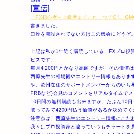
[宣伝]
「FX初心者～上級者までこれ一つでOK。G
書きました。
口座を開設されてない方はこの機会にどうぞ
上記は私が1年近く購読している、FXプロ投
ビスです。
毎月4,200円とかなり高額ですが、その価値
西原先生の相場観やエントリー情報もありま
や、欧州在住のサポートメンバーからのいち早
FRBなど)会見のコメントをリアルタイムで
10日間の無料購読も出来ますが、たぶん10
取ってみて4200円払う価値があるか決めてく
注意点は、
西原先生のエントリー情報にこだ
我々はプロ投資家と違っていつもチャートを