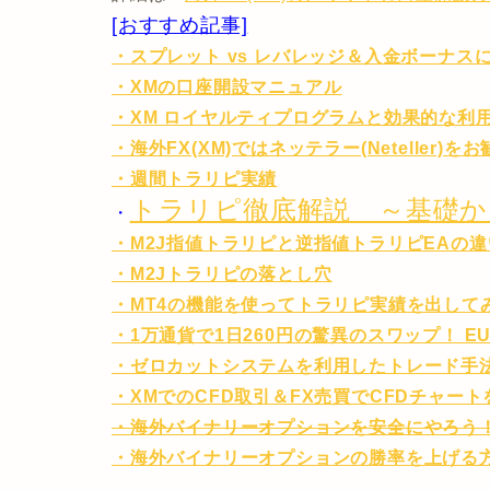
[おすすめ記事]
・スプレット vs レバレッジ＆入金ボーナス
・XMの口座開設マニュアル
・XM ロイヤルティプログラムと効果的な利
・海外FX(XM)ではネッテラー(Neteller)を
・週間トラリピ実績
トラリピ徹底解説 ～基礎か
・
・M2J指値トラリピと逆指値トラリピEAの違
・M2Jトラリピの落とし穴
・MT4の機能を使ってトラリピ実績を出して
・1万通貨で1日260円の驚異のスワップ！ EU
・ゼロカットシステムを利用したトレード手法
・XMでのCFD取引＆FX売買でCFDチャー
・海外バイナリーオプションを安全にやろう！ ハイロー
・海外バイナリーオプションの勝率を上げる