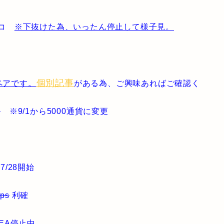
ルコ
※下抜けた為、いったん停止して様子見。
個別記事
ペアです。
がある為、ご興味あればご確認く
 ※9/1から5000通貨に変更
7/28開始
ips
利確
※EA停止中