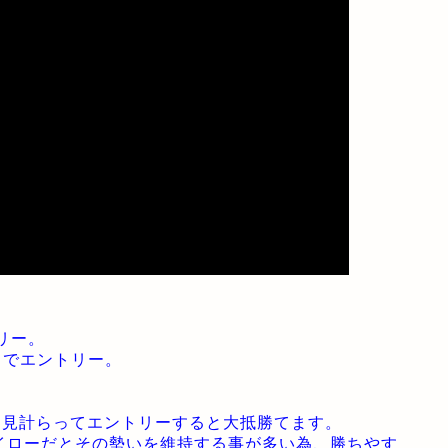
リー。
口でエントリー。
を見計らってエントリーすると大抵勝てます。
ハイローだとその勢いを維持する事が多い為、勝ちやす