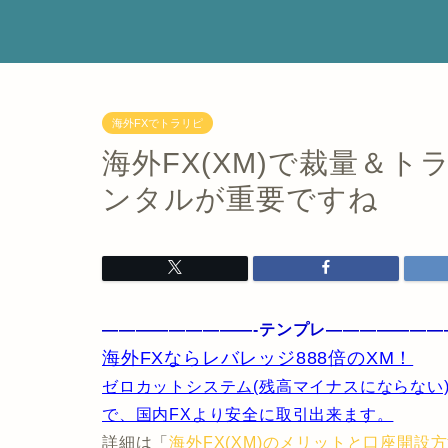
海外FXでトラリピ
海外FX(XM)で裁量＆
ンタルが重要ですね
—————————-テンプレ———————
海外FXならレバレッジ888倍のXM！
ゼロカットシステム(残高マイナスにならない)と
で、国内FXより安全に取引出来ます。
詳細は「
海外FX(XM)のメリットと口座開設