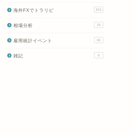
海外FXでトラリピ
874
相場分析
24
雇用統計イベント
60
雑記
8