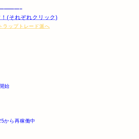
————–
！(それぞれクリック)
5開始
/25から再稼働中