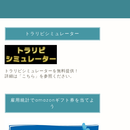
トラリピシミュレーター
トラリピシミュレーターを無料提供！
詳細は「
こちら
」を参照ください。
雇用統計でamazonギフト券を当てよ
う