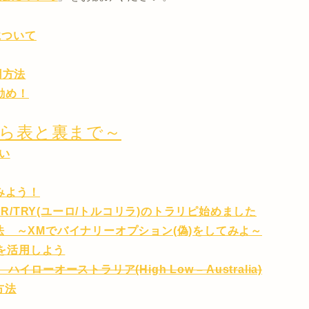
について
用方法
お勧め！
ら表と裏まで～
い
みよう！
R/TRY(ユーロ/トルコリラ)のトラリピ始めました
 ～XMでバイナリーオプション(偽)をしてみよ～
トを活用しよう
オーストラリア(High Low – Australia)
方法