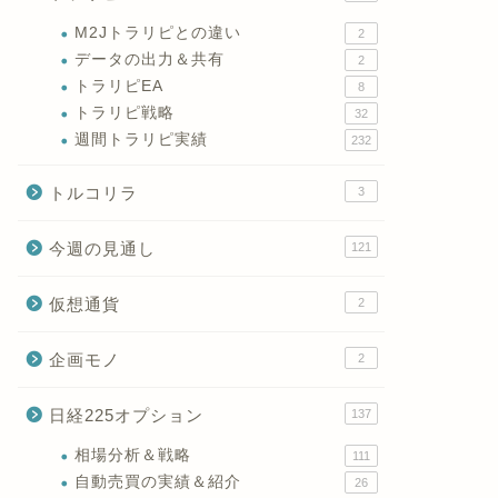
M2Jトラリピとの違い
2
データの出力＆共有
2
トラリピEA
8
トラリピ戦略
32
週間トラリピ実績
232
トルコリラ
3
今週の見通し
121
仮想通貨
2
企画モノ
2
日経225オプション
137
相場分析＆戦略
111
自動売買の実績＆紹介
26