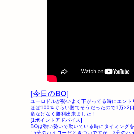
[今日のBO]
ユーロドルが勢いよく下がってる時にエント
ほぼ100％ぐらい勝てそうだったので1万×2
危なげなく勝利出来ました！
[1ポイントアドバイス]
BOは強い勢いで動いている時にタイミング
15分のハイローだときついですが、3分の