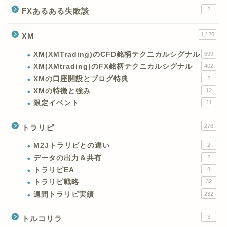
2
FXあるある失敗談
1,126
XM
XM(XMTrading)のCFD銘柄テクニカルシグナル
699
XM(XMtrading)のFX銘柄テクニカルシグナル
402
XMの口座開設とブログ特典
2
XMの特徴と強み
12
限定イベント
11
276
トラリピ
M2Jトラリピとの違い
2
データの出力＆共有
2
トラリピEA
8
トラリピ戦略
32
週間トラリピ実績
232
3
トルコリラ