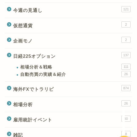
121
今週の見通し
2
仮想通貨
2
企画モノ
XMの特徴と強み
137
日経225オプション
XMの口座開設とブログ特
典
相場分析＆戦略
111
自動売買の実績＆紹介
26
XM(XMtrading)のFX銘柄
874
海外FXでトラリピ
テクニカルシグナル
26
相場分析
XM(XMTrading)のCFD銘
柄テクニカルシグナル
60
雇用統計イベント
8
雑記