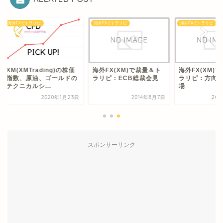
FXでトラリピ
海外FXでトラリピ
海外FXでトラリピ
(XMTrading)の株価
海外FX(XM)で裁量＆ト
海外FX(XM)で裁量
数、原油、ゴールドの
ラリピ：ECB総裁会見
ラリピ：方向感がな
ニカルシ...
場
2020年1月23日
2014年8月7日
2014年10
スポンサーリンク