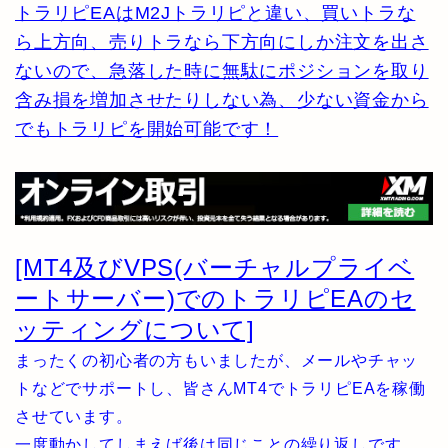
トラリピEAはM2Jトラリピと違い、買いトラな
ら上方向、売りトラなら下方向にしか注文を出さ
ないので、急落した時に無駄にポジションを取り
含み損を増加させたりしない為、少ない資金から
でもトラリピを開始可能です！
[MT4及びVPS(バーチャルプライベ
ートサーバー)でのトラリピEAのセ
ッティングについて]
まったくの初心者の方もいましたが、メールやチャッ
トなどでサポートし、皆さんMT4でトラリピEAを稼働
させています。
一度動かしてしまえば後は同じことの繰り返しです