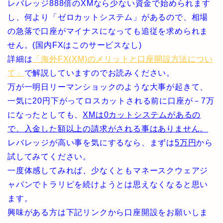
レバレッジ888倍のXMなら少ない資金で始められます
し、何より「ゼロカットシステム」があるので、相場
の急落で口座がマイナスになっても追従を求められま
せん。(国内FXはこのサービスなし)
詳細は
「海外FX(XM)のメリットと口座開設方法につい
て」
で解説していますのでお読みください。
万が一明日リーマンショックのような大事が起きて、
一気に20円下がってロスカットされる前に口座が－7万
になったとしても、
XMは0カットシステムがあるの
で、入金した額以上の請求がされる事はありません。
レバレッジが高い事を気にするなら、まずは
5万円
から
試してみてください。
一度体感してみれば、少なくともマネースクウェアジ
ャパンでトラリピを続けようとは思えなくなると思い
ます。
興味がある方は下記リンクから口座開設をお願いしま