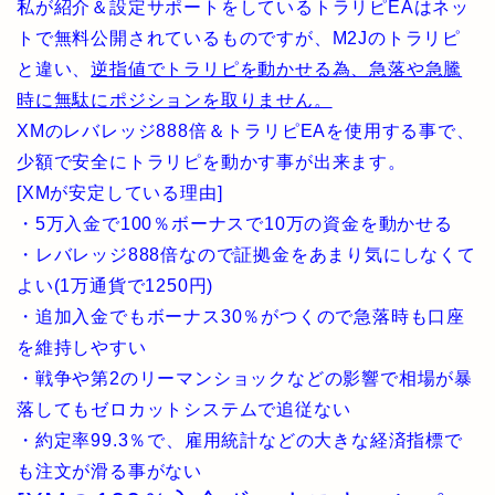
私が紹介＆設定サポートをしているトラリピEAはネッ
トで無料公開されているものですが、M2Jのトラリピ
と違い、
逆指値でトラリピを動かせる為、急落や急騰
時に無駄にポジションを取りません。
XMのレバレッジ888倍＆トラリピEAを使用する事で、
少額で安全にトラリピを動かす事が出来ます。
[XMが安定している理由]
・5万入金で100％ボーナスで10万の資金を動かせる
・レバレッジ888倍なので証拠金をあまり気にしなくて
よい(1万通貨で1250円)
・追加入金でもボーナス30％がつくので急落時も口座
を維持しやすい
・戦争や第2のリーマンショックなどの影響で相場が暴
落してもゼロカットシステムで追従ない
・約定率99.3％で、雇用統計などの大きな経済指標で
も注文が滑る事がない