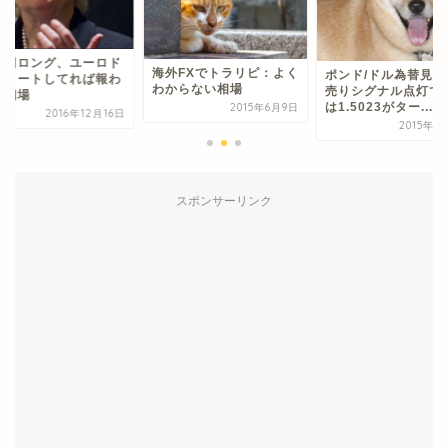
ル円ロング、ユーロド
海外FXでトラリピ：よく
ポンド/ドル為替見通
ショートしてれば報わ
わからない相場
売りシグナル点灯で
る相場
は1.5023がター...
2015年6月9日
2016年12月16日
2015年1
スポンサーリンク