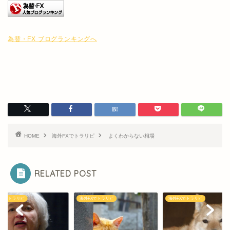
為替・FX ブログランキングへ
HOME
海外FXでトラリピ
よくわからない相場
RELATED POST
FXでトラリピ
海外FXでトラリピ
海外FXでトラリピ