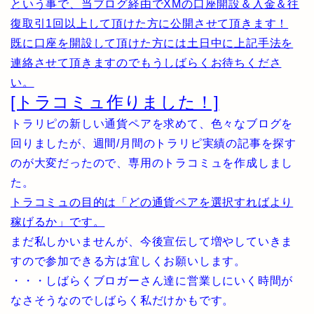
という事で、当ブログ経由でXMの口座開設＆入金＆往
復取引1回以上して頂けた方に公開させて頂きます！
既に口座を開設して頂けた方には土日中に上記手法を
連絡させて頂きますのでもうしばらくお待ちくださ
い。
[トラコミュ作りました！]
トラリピの新しい通貨ペアを求めて、色々なブログを
回りましたが、週間/月間のトラリピ実績の記事を探す
のが大変だったので、専用のトラコミュを作成しまし
た。
トラコミュの目的は「どの通貨ペアを選択すればより
稼げるか」です。
まだ私しかいませんが、今後宣伝して増やしていきま
すので参加できる方は宜しくお願いします。
・・・しばらくブロガーさん達に営業しにいく時間が
なさそうなのでしばらく私だけかもです。