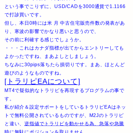
という事でこりずに、USD/CADを3000通貨で1.1166
で打診買いです。
但し、本日0時には米 月 中古住宅販売件数の発表があ
り、寒波の影響でかなり悪いと思うので、
その前に利確する感じでしょうか。
・・・これはカナダ指標が出てからエントリーしても
よかったですね、まあよしとしましょう。
ちなみに30pips落ちたら損切りです。まあ、ほとんど
遊びのようなものですね。
[トラリピEAについて]
MT4で疑似的なトラリピを再現するプログラムの事で
す。
私が紹介＆設定サポートをしているトラリピEAはネッ
トで無料公開されているものですが、M2Jのトラリピ
と違い、
逆指値でトラリピを動かせる為、急落や急騰
時に無駄にポジションを取りません。