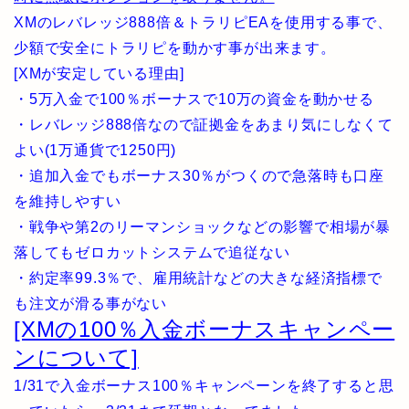
XMのレバレッジ888倍＆トラリピEAを使用する事で、
少額で安全にトラリピを動かす事が出来ます。
[XMが安定している理由]
・5万入金で100％ボーナスで10万の資金を動かせる
・レバレッジ888倍なので証拠金をあまり気にしなくて
よい(1万通貨で1250円)
・追加入金でもボーナス30％がつくので急落時も口座
を維持しやすい
・戦争や第2のリーマンショックなどの影響で相場が暴
落してもゼロカットシステムで追従ない
・約定率99.3％で、雇用統計などの大きな経済指標で
も注文が滑る事がない
[XMの100％入金ボーナスキャンペー
ンについて]
1/31で入金ボーナス100％キャンペーンを終了すると思