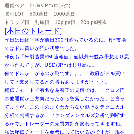
通貨ペア：EUR/JPY(ロング)
取引LOT：
500通貨
1000通貨
トラップ幅、利確幅：10pips幅、20pips利確
[本日のトレード]
昨日は日経平均が前日300円落ちているのに、NY市場
ではドル買いが強い状態でした。
昨夜も「米製造業PMI速報値」値以外軒並み予想より悪
かったんですが、USD/JPYはじり高に。
何でドルが上がるのか謎です。。。 政府がドル買い
して下支えしてるとの噂もありますが・・・。
秘伝チャートで有名な為替王の見解では、「クロス円
の他通貨が上方向だったから急落しなかった」と言っ
てますが、この手のよくわからない動きをテクニカル
分析で判断するか、ファンダメンタルズ分析で判断す
るかで、トレーダーの売買方針が変わってきますね。
私は秘伝チャートを参考にしてはいるのですが、現在