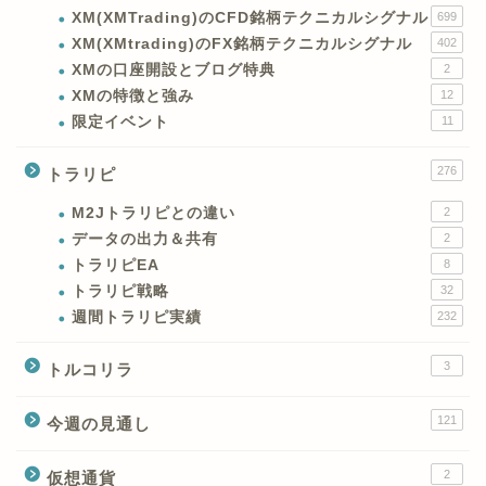
XM(XMTrading)のCFD銘柄テクニカルシグナル
699
XM(XMtrading)のFX銘柄テクニカルシグナル
402
XMの口座開設とブログ特典
2
XMの特徴と強み
12
限定イベント
11
276
トラリピ
M2Jトラリピとの違い
2
データの出力＆共有
2
トラリピEA
8
トラリピ戦略
32
週間トラリピ実績
232
3
トルコリラ
121
今週の見通し
2
仮想通貨