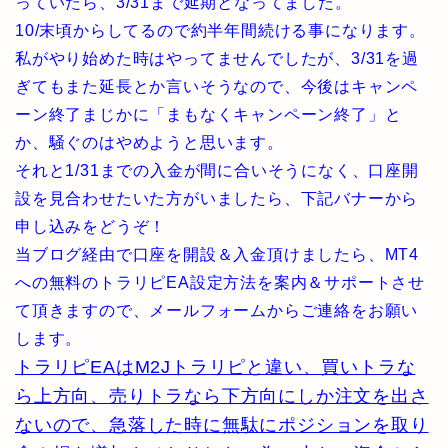
っていたら、3/31まで延期となってました。
10/末頃からしてるので約半年間続ける事になります。
私がやり始めた時はやってませんでしたが、3/31を過
ぎてもまた延長とか言いそうなので、今後はキャンペ
ーン終了まじかに「まもなくキャンペーン終了」と
か、騒ぐのはやめようと思います。
それと1/31までの入金が間に合いそうになく、口座開
設を見合わせたいた方がいましたら、下記バナーから
申し込みをどうぞ！
当ブログ経由で口座を開設＆入金頂けましたら、MT4
への無料のトラリピEA設定方法を案内＆サポートさせ
て頂きますので、メールフォームからご連絡をお願い
します。
トラリピEAはM2Jトラリピと違い、買いトラな
ら上方向、売りトラなら下方向にしか注文を出さ
ないので、急落した時に無駄にポジションを取り