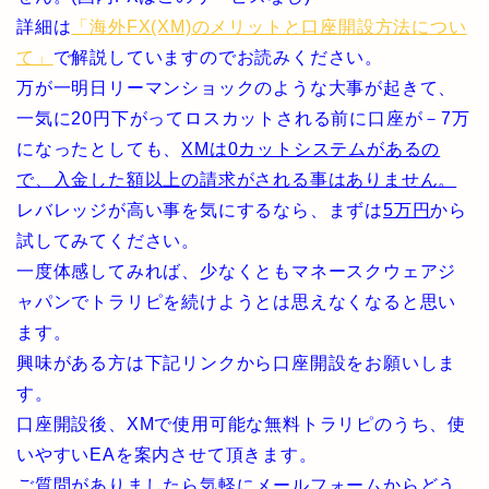
詳細は
「海外FX(XM)のメリットと口座開設方法につい
て」
で解説していますのでお読みください。
万が一明日リーマンショックのような大事が起きて、
一気に20円下がってロスカットされる前に口座が－7万
になったとしても、
XMは0カットシステムがあるの
で、入金した額以上の請求がされる事はありません。
レバレッジが高い事を気にするなら、まずは
5万円
から
試してみてください。
一度体感してみれば、少なくともマネースクウェアジ
ャパンでトラリピを続けようとは思えなくなると思い
ます。
興味がある方は下記リンクから口座開設をお願いしま
す。
口座開設後、XMで使用可能な無料トラリピのうち、使
いやすいEAを案内させて頂きます。
ご質問がありましたら気軽にメールフォームからどう