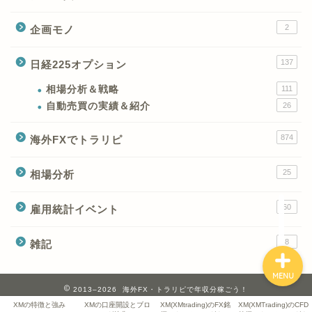
2
企画モノ
XMの特徴と強み
137
日経225オプション
XMの口座開設とブログ特
典
相場分析＆戦略
111
自動売買の実績＆紹介
26
XM(XMtrading)のFX銘柄
874
海外FXでトラリピ
テクニカルシグナル
25
相場分析
XM(XMTrading)のCFD銘
柄テクニカルシグナル
60
雇用統計イベント
8
雑記
MENU
2013–2026 海外FX・トラリピで年収分稼ごう！
XMの特徴と強み
XMの口座開設とブロ
XM(XMtrading)のFX銘
XM(XMTrading)のCFD