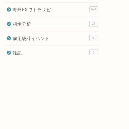
海外FXでトラリピ
874
相場分析
26
雇用統計イベント
60
雑記
8