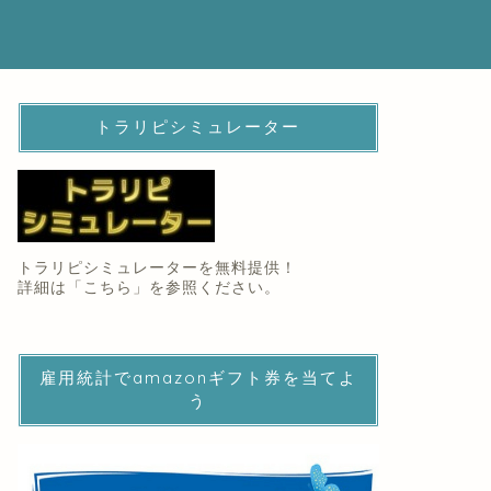
トラリピシミュレーター
トラリピシミュレーターを無料提供！
詳細は「
こちら
」を参照ください。
雇用統計でamazonギフト券を当てよ
う