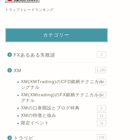
トラップトレードランキング
カテゴリー
FXあるある失敗談
2
XM
1,126
XM(XMTrading)のCFD銘柄テクニカル
699
シグナル
XM(XMtrading)のFX銘柄テクニカルシ
402
グナル
XMの口座開設とブログ特典
2
XMの特徴と強み
12
限定イベント
11
トラリピ
276