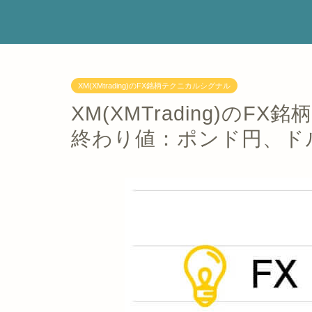
XM(XMtrading)のFX銘柄テクニカルシグナル
XM(XMTrading)のF
終わり値：ポンド円、ド