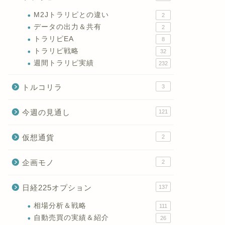
M2Jトラリピとの違い
2
データの出力＆共有
2
トラリピEA
8
トラリピ戦略
32
週間トラリピ実績
232
トルコリラ
3
今週の見通し
121
仮想通貨
2
企画モノ
2
日経225オプション
137
相場分析＆戦略
111
自動売買の実績＆紹介
26