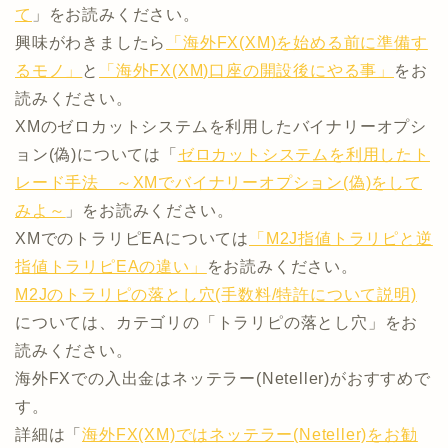
て
」をお読みください。
興味がわきましたら
「海外FX(XM)を始める前に準備す
るモノ」
と
「海外FX(XM)口座の開設後にやる事」
をお
読みください。
XMのゼロカットシステムを利用したバイナリーオプシ
ョン(偽)については「
ゼロカットシステムを利用したト
レード手法 ～XMでバイナリーオプション(偽)をして
みよ～
」をお読みください。
XMでのトラリピEAについては
「M2J指値トラリピと逆
指値トラリピEAの違い」
をお読みください。
M2Jのトラリピの落とし穴(手数料/特許について説明)
については、カテゴリの「トラリピの落とし穴」をお
読みください。
海外FXでの入出金はネッテラー(Neteller)がおすすめで
す。
詳細は「
海外FX(XM)ではネッテラー(Neteller)をお勧