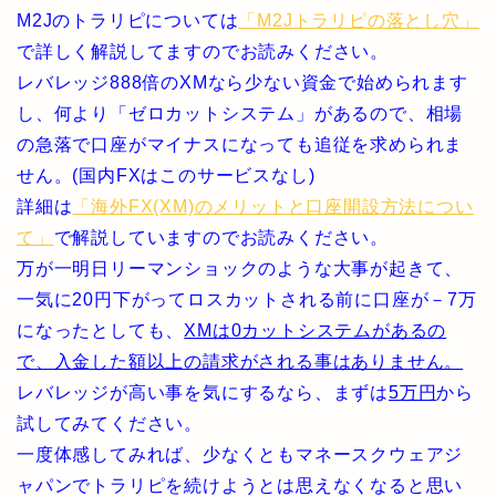
M2Jのトラリピについては
「M2Jトラリピの落とし穴」
で詳しく解説してますのでお読みください。
レバレッジ888倍のXMなら少ない資金で始められます
し、何より「ゼロカットシステム」があるので、相場
の急落で口座がマイナスになっても追従を求められま
せん。(国内FXはこのサービスなし)
詳細は
「海外FX(XM)のメリットと口座開設方法につい
て」
で解説していますのでお読みください。
万が一明日リーマンショックのような大事が起きて、
一気に20円下がってロスカットされる前に口座が－7万
になったとしても、
XMは0カットシステムがあるの
で、入金した額以上の請求がされる事はありません。
レバレッジが高い事を気にするなら、まずは
5万円
から
試してみてください。
一度体感してみれば、少なくともマネースクウェアジ
ャパンでトラリピを続けようとは思えなくなると思い