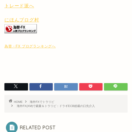
にほんブログ村
為替・FX ブログランキングへ
HOME
海外FXでトラリピ
海外FX(XM)で裁量＆トラリピ：ドラギECB総裁の口先介入
RELATED POST