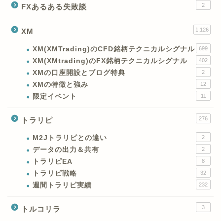
2
FXあるある失敗談
1,126
XM
XM(XMTrading)のCFD銘柄テクニカルシグナル
699
XM(XMtrading)のFX銘柄テクニカルシグナル
402
XMの口座開設とブログ特典
2
XMの特徴と強み
12
限定イベント
11
276
トラリピ
M2Jトラリピとの違い
2
データの出力＆共有
2
トラリピEA
8
トラリピ戦略
32
週間トラリピ実績
232
3
トルコリラ