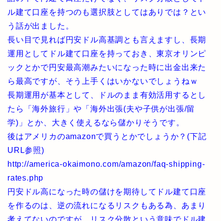
ル建て口座を持つのも選択肢としてはありでは？とい
う話が出ました。
長い目で見れば円安ドル高基調とも言えますし、長期
運用としてドル建て口座を持っておき、東京オリンピ
ックとかで円安最高潮みたいになった時に出金出来た
ら最高ですが、そう上手くはいかないでしょうねｗ
長期運用が基本として、ドルのまま有効活用するとし
たら「海外旅行」や「海外出張(夫や子供が出張/留
学)」とか、大きく使えるなら儲かりそうです。
後はアメリカのamazonで買うとかでしょうか？(下記
URL参照)
http://america-okaimono.com/amazon/faq-shipping-
rates.php
円安ドル高になった時の儲けを期待してドル建て口座
を作るのは、逆の流れになるリスクもある為、あまり
考えてないのですが、リスク分散という意味でドル建