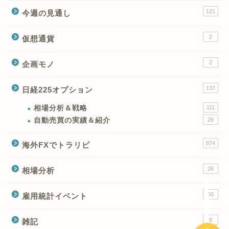
121
今週の見通し
2
仮想通貨
2
企画モノ
XMの特徴と強み
137
日経225オプション
XMの口座開設とブログ特
典
相場分析＆戦略
111
自動売買の実績＆紹介
26
XM(XMtrading)のFX銘柄
874
海外FXでトラリピ
テクニカルシグナル
26
相場分析
XM(XMTrading)のCFD銘
柄テクニカルシグナル
60
雇用統計イベント
8
雑記