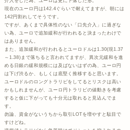
介入をした為、ユーロは更に下落した形。
現在のユーロ円は142.4ぐらいで耐えてますが、朝には
142円割れしてそうです。
ですが、あくまで具体性のない「口先介入」に過ぎな
い為、ユーロで追加緩和が行われると決まったわけで
はありません。
また、追加緩和が行われるとユーロドルは1.30(現1.37
～1.38)まで落ちると言われてますが、異次元緩和を進
める日銀の緩和規模には及ばないはずの為、ユーロ円
は下げ渋るか、もしくは底堅く推移すると思います。
ユーロドルのロングトラリピをしてるとリスクは高い
かもしれませんが、ユーロ円トラリピの値動きを考慮
すると仮に下がっても十分元は取れると見込んでま
す。
勿論、資金がないうちから取引LOTを増やすと駄目で
すけどね。