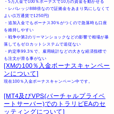
・5万入金で100％ボーナスで10万の資金を動かせる
・レバレッジ888倍なので証拠金をあまり気にしなくて
よい(1万通貨で1250円)
・追加入金でもボーナス30％がつくので急落時も口座
を維持しやすい
・戦争や第2のリーマンショックなどの影響で相場が暴
落してもゼロカットシステムで追従ない
・約定率99.3％で、雇用統計などの大きな経済指標で
も注文が滑る事がない
[XMの100％入金ボーナスキャンペー
ンについて]
現在100％入金ボーナスキャンペーン中です。
[MT4及びVPS(バーチャルプライベ
ートサーバー)でのトラリピEAのセ
ッティングについて]