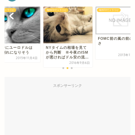
FXでトラリピ
海外FXでトラリピ
海外FXでトラリピ
FOMC前の嵐の前の
さ
夜中にユーロドルは
NYタイムの相場を見て
09割れになりそう
から判断 ※今夜のISM
2013年12
が悪ければドル安の流...
2015年11月4日
2016年9月6日
スポンサーリンク