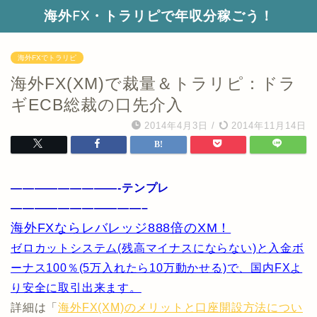
海外FX・トラリピで年収分稼ごう！
海外FXでトラリピ
海外FX(XM)で裁量＆トラリピ：ドラ
ギECB総裁の口先介入
2014年4月3日
/
2014年11月14日
—————————-テンプレ
———————————–
海外FXならレバレッジ888倍のXM！
ゼロカットシステム(残高マイナスにならない)と入金ボ
ーナス100％(5万入れたら10万動かせる)で、国内FXよ
り安全に取引出来ます。
詳細は「
海外FX(XM)のメリットと口座開設方法につい