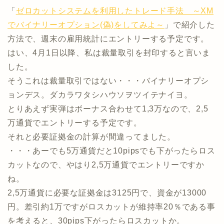
「
ゼロカットシステムを利用したトレード手法 ～XM
でバイナリーオプション(偽)をしてみよ～
」で紹介した
方法で、週末の雇用統計にエントリーする予定です。
はい、4月1日以降、私は裁量取引を封印すると言いま
した。
そうこれは裁量取引ではない・・・バイナリーオプシ
ョンデス。ダカラワタシハウソヲツイテナイヨ。
とりあえず実弾はボーナス合わせて1,3万なので、2,5
万通貨でエントリーする予定です。
それと必要証拠金の計算が間違ってました。
・・・あーでも5万通貨だと10pipsでも下がったらロス
カットなので、やはり2,5万通貨でエントリーですか
ね。
2,5万通貨に必要な証拠金は3125円で、資金が13000
円。差引約1万ですがロスカットが維持率20％である事
を考えると、30pips下がったらロスカットか。