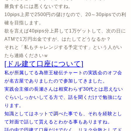
勝負するには悪くないですね。
10pips上昇で2500円の儲けなので、20～30pipsでの利
確を目指します。
欲を言えば40pips分上昇して1万ゲットして、次の日に
ATMで1万円出金ですが、はたしてどうなるか？
それと「私もチャレンジする予定です」という人がい
たら連絡くださいｗ
[ドル建て口座について]
私が所属してる為替王秘伝チャートの実践会のオフ会
が名古屋でありましたので参加してきました。
実践会主催の長瀬さんは相変わらず30代とは思えない
ぐらいしっかいしてる方で、話を聞くだけで勉強にな
ります。
知識としてはネットで調べた事でも、それを経験とし
て対面で話して貰えるとわかる事もありますね。
話の中で円建て口座だけでなく、リスク分散としてド