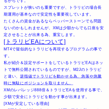
るからです。
スプレットが狭いのも重要ですが、トラリピの場合長
期運用が基本なので安定性を重要視しています。
たくさんの資金があるならペッパーストーンでも問題
ないのかもしれませんが、XMは少額からでも口座を安
定させることが出来る為、重宝します。
[トラリピEAについて]
MT4で疑似的なトラリピを再現するプログラムの事で
す。
私が紹介＆設定サポートをしているトラリピEAはネッ
トで無料公開されているものですが、M2Jのトラリピ
と違い、
逆指値でトラリピを動かせる為、急落や急騰
時に無駄にポジションを取りません。
XMのレバレッジ888倍＆トラリピEAを使用する事で、
少額で安全にトラリピを動かす事が出来ます。
[XMが安定している理由]