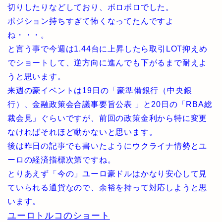
切りしたりなどしており、ボロボロでした。
ポジション持ちすぎて怖くなってたんですよ
ね・・・。
と言う事で今週は1.44台に上昇したら取引LOT抑えめ
でショートして、逆方向に進んでも下がるまで耐えよ
うと思います。
来週の豪イベントは19日の「豪準備銀行（中央銀
行）、金融政策会合議事要旨公表 」と20日の「RBA総
裁会見」ぐらいですが、前回の政策金利から特に変更
なければそれほど動かないと思います。
後は昨日の記事でも書いたようにウクライナ情勢とユ
ーロの経済指標次第ですね。
とりあえず「今の」ユーロ豪ドルはかなり安心して見
ていられる通貨なので、余裕を持って対応しようと思
います。
ユーロトルコのショート