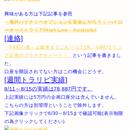
興味がある方は下記記事を参照
・海外バイナリーオプションを安全にやろう！ ハイロ
ーオーストラリア(High Low – Australia)
[連絡]
「FX初心者～上級者までこれ一つでOK。GMOクリッ
ク証券のプラチナチャート！」
という記事を書きまし
た。
口座を開設されてない方はこの機会にどうぞ。
[週間トラリピ実績]
8/11～8/15の実績は78,887円です。
上記実績には5万円の企画口座分は含んでいません。
こちらの方は別管理ということで除外します。
下記画像クリックで6/30～8/15まで確認可能(表示制限
の為クリックしてください)