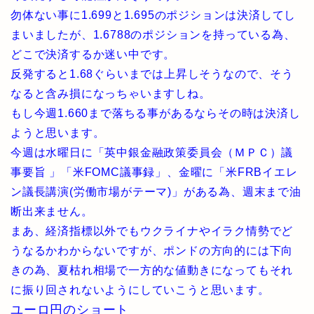
勿体ない事に1.699と1.695のポジションは決済してし
まいましたが、1.6788のポジションを持っている為、
どこで決済するか迷い中です。
反発すると1.68ぐらいまでは上昇しそうなので、そう
なると含み損になっちゃいますしね。
もし今週1.660まで落ちる事があるならその時は決済し
ようと思います。
今週は水曜日に「英中銀金融政策委員会（ＭＰＣ）議
事要旨 」「米FOMC議事録」、金曜に「米FRBイエレ
ン議長講演(労働市場がテーマ)」がある為、週末まで油
断出来ません。
まあ、経済指標以外でもウクライナやイラク情勢でど
うなるかわからないですが、ポンドの方向的には下向
きの為、夏枯れ相場で一方的な値動きになってもそれ
に振り回されないようにしていこうと思います。
ユーロ円のショート