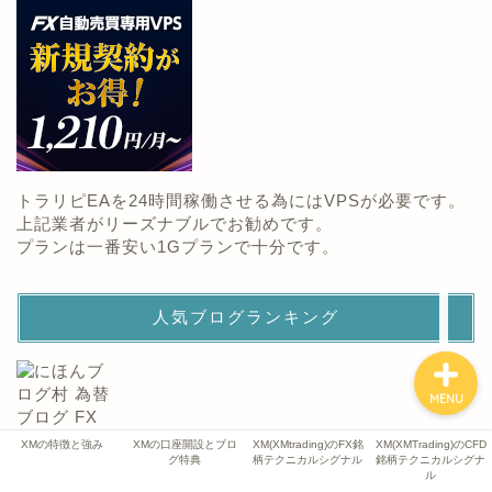
XMの特徴と強み
XMの口座開設とブログ特
典
XM(XMtrading)のFX銘柄
テクニカルシグナル
トラリピEAを24時間稼働させる為にはVPSが必要です。
上記業者がリーズナブルでお勧めです。
プランは一番安い1Gプランで十分です。
XM(XMTrading)のCFD銘
柄テクニカルシグナル
人気ブログランキング
MENU
XMの特徴と強み
XMの口座開設とブロ
XM(XMtrading)のFX銘
XM(XMTrading)のCFD
グ特典
柄テクニカルシグナル
銘柄テクニカルシグナ
ル