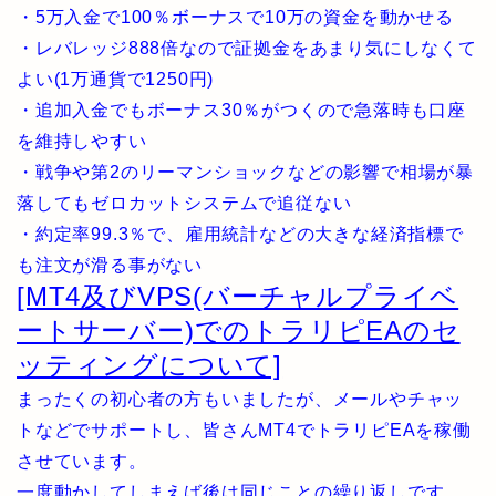
・5万入金で100％ボーナスで10万の資金を動かせる
・レバレッジ888倍なので証拠金をあまり気にしなくて
よい(1万通貨で1250円)
・追加入金でもボーナス30％がつくので急落時も口座
を維持しやすい
・戦争や第2のリーマンショックなどの影響で相場が暴
落してもゼロカットシステムで追従ない
・約定率99.3％で、雇用統計などの大きな経済指標で
も注文が滑る事がない
[MT4及びVPS(バーチャルプライベ
ートサーバー)でのトラリピEAのセ
ッティングについて]
まったくの初心者の方もいましたが、メールやチャッ
トなどでサポートし、皆さんMT4でトラリピEAを稼働
させています。
一度動かしてしまえば後は同じことの繰り返しです