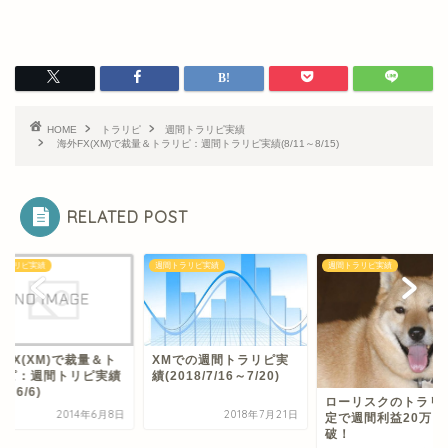
HOME
トラリピ
週間トラリピ実績
海外FX(XM)で裁量＆トラリピ：週間トラリピ実績(8/11～8/15)
RELATED POST
トラリピ実績
週間トラリピ実績
週間トラリピ実績
Mでの週間トラリピ実
海外FX(XM)で裁量
2018/7/16～7/20)
ラリピ：週間トリピ
(6/2～6/6)
ローリスクのトラリピ設
2018年7月21日
2014年
定で週間利益20万円突
破！