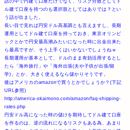
話の中で円建て口座だけでなく、リスク分散としてド
ル建て口座を持つのも選択肢としてはありでは？とい
う話が出ました。
長い目で見れば円安ドル高基調とも言えますし、長期
運用としてドル建て口座を持っておき、東京オリンピ
ックとかで円安最高潮みたいになった時に出金出来た
ら最高ですが、そう上手くはいかないでしょうねｗ
長期運用が基本として、ドルのまま有効活用するとし
たら「海外旅行」や「海外出張(夫や子供が出張/留
学)」とか、大きく使えるなら儲かりそうです。
後はアメリカのamazonで買うとかでしょうか？(下記
URL参照)
http://america-okaimono.com/amazon/faq-shipping-
rates.php
円安ドル高になった時の儲けを期待してドル建て口座
を作るのは、逆の流れになるリスクもある為、あまり