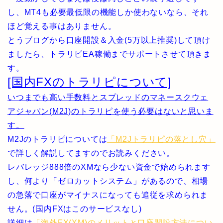
し、MT4も必要最低限の機能しか使わないなら、それ
ほど覚える事はありません。
とうブログから口座開設＆入金(5万以上推奨)して頂け
ましたら、トラリピEA稼働までサポートさせて頂きま
す。
[国内FXのトラリピについて]
いつまでも高い手数料とスプレッドのマネースクウェ
アジャパン(M2J)のトラリピを使う必要はないと思いま
す。
M2Jのトラリピについては
「M2Jトラリピの落とし穴」
で詳しく解説してますのでお読みください。
レバレッジ888倍のXMなら少ない資金で始められます
し、何より「ゼロカットシステム」があるので、相場
の急落で口座がマイナスになっても追従を求められま
せん。(国内FXはこのサービスなし)
詳細は
「海外FX(XM)のメリットと口座開設方法につい