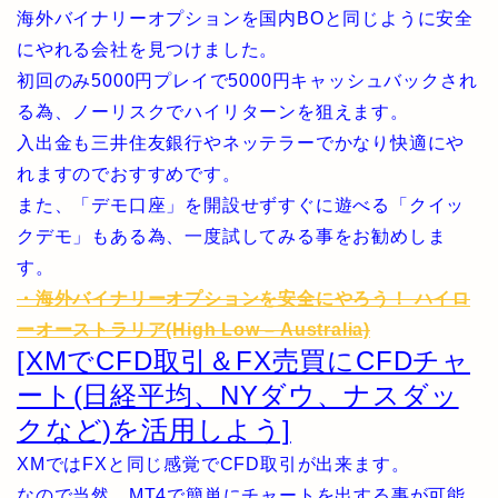
海外バイナリーオプションを国内BOと同じように安全
にやれる会社を見つけました。
初回のみ5000円プレイで5000円キャッシュバックされ
る為、ノーリスクでハイリターンを狙えます。
入出金も三井住友銀行やネッテラーでかなり快適にや
れますのでおすすめです。
また、「デモ口座」を開設せずすぐに遊べる「クイッ
クデモ」もある為、一度試してみる事をお勧めしま
す。
・海外バイナリーオプションを安全にやろう！ ハイロ
ーオーストラリア(High Low – Australia)
[XMでCFD取引＆FX売買にCFDチャ
ート(日経平均、NYダウ、ナスダッ
クなど)を活用しよう]
XMではFXと同じ感覚でCFD取引が出来ます。
なので当然、MT4で簡単にチャートを出する事が可能