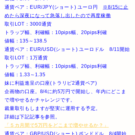
通貨ペア：EUR/JPY(ショート) ユーロ円
※8/15に止
めたら深夜になって急落し出したので再度稼働
取引LOT：3000通貨
トラップ幅、利確幅：10pips幅、20pips利確
値幅：135～138.5
通貨ペア：EUR/USD(ショート) ユーロドル 8/11開始
取引LOT：1万通貨
トラップ幅、利確幅：10pips幅、20pips利確
値幅：1.33～1.35
妹に利益進呈の口座(トラリピ2通貨ペア)
企画物の口座。8/4に約5万円で開始し、年内にどこま
で増やせるかチャレンジです。
裁量取引もしますが堅実に運用する予定。
詳細は下記記事を参照。
「５カ月間で5万円をどこまで増やせるか？」
通貨ペア：GBP/USD(ショート) ポンドドル 8/4開始