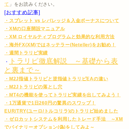
て
」をお読みください。
[おすすめ記事]
・スプレット vs レバレッジ＆入金ボーナスについて
・XMの口座開設マニュアル
・XM ロイヤルティプログラムと効果的な利用方法
・海外FX(XM)ではネッテラー(Neteller)をお勧め！
・週間トラリピ実績
トラリピ徹底解説 ～基礎から表
・
と裏まで～
・M2J指値トラリピと逆指値トラリピEAの違い
・M2Jトラリピの落とし穴
・MT4の機能を使ってトラリピ実績を出してみよう！
・1万通貨で1日260円の驚異のスワップ！
EUR/TRY(ユーロ/トルコリラ)のトラリピ始めました
・ゼロカットシステムを利用したトレード手法 ～XM
でバイナリーオプション(偽)をしてみよ～