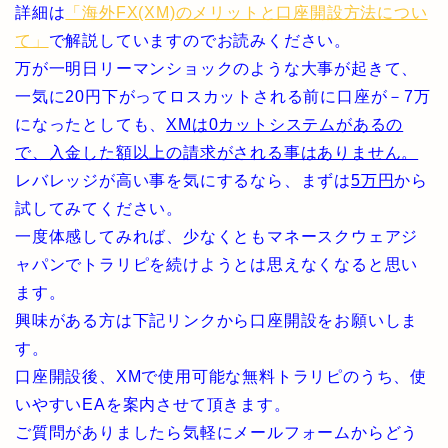
詳細は
「海外FX(XM)のメリットと口座開設方法につい
て」
で解説していますのでお読みください。
万が一明日リーマンショックのような大事が起きて、
一気に20円下がってロスカットされる前に口座が－7万
になったとしても、
XMは0カットシステムがあるの
で、入金した額以上の請求がされる事はありません。
レバレッジが高い事を気にするなら、まずは
5万円
から
試してみてください。
一度体感してみれば、少なくともマネースクウェアジ
ャパンでトラリピを続けようとは思えなくなると思い
ます。
興味がある方は下記リンクから口座開設をお願いしま
す。
口座開設後、XMで使用可能な無料トラリピのうち、使
いやすいEAを案内させて頂きます。
ご質問がありましたら気軽にメールフォームからどう