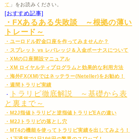
て
」をお読みください。
[おすすめ記事]
・FXあるある失敗談 ～根拠の薄い
トレード～
・ユーロドル貯金口座を作ってみませんか？
・スプレット vs レバレッジ＆入金ボーナスについて
・XMの口座開設マニュアル
・XM ロイヤルティプログラムと効果的な利用方法
・海外FX(XM)ではネッテラー(Neteller)をお勧め！
・週間トラリピ実績
トラリピ徹底解説 ～基礎から表
・
と裏まで～
・M2J指値トラリピと逆指値トラリピEAの違い
・M2Jトラリピの落とし穴
・MT4の機能を使ってトラリピ実績を出してみよう！
・1万通貨で1日196円の驚異のスワップ！