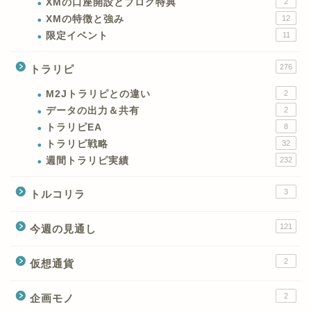
XMの口座開設とブログ特典
2
XMの特徴と強み
12
限定イベント
11
276
トラリピ
M2Jトラリピとの違い
2
データの出力＆共有
2
トラリピEA
8
トラリピ戦略
32
週間トラリピ実績
232
3
トルコリラ
121
今週の見通し
2
仮想通貨
2
企画モノ
XMの特徴と強み