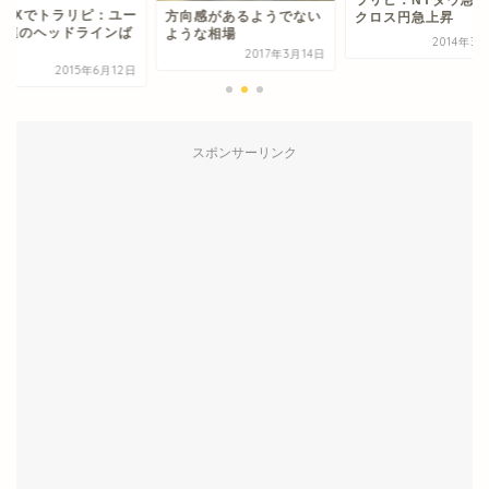
外FXでトラリピ：ユー
方向感があるようでない
クロス円急上昇
関連のヘッドラインば
ような相場
2014年3
り
2017年3月14日
2015年6月12日
スポンサーリンク