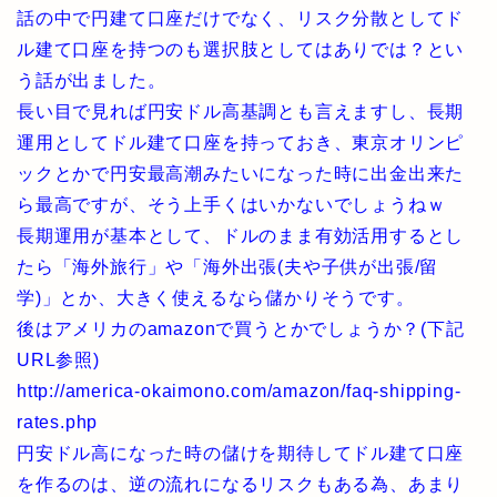
話の中で円建て口座だけでなく、リスク分散としてド
ル建て口座を持つのも選択肢としてはありでは？とい
う話が出ました。
長い目で見れば円安ドル高基調とも言えますし、長期
運用としてドル建て口座を持っておき、東京オリンピ
ックとかで円安最高潮みたいになった時に出金出来た
ら最高ですが、そう上手くはいかないでしょうねｗ
長期運用が基本として、ドルのまま有効活用するとし
たら「海外旅行」や「海外出張(夫や子供が出張/留
学)」とか、大きく使えるなら儲かりそうです。
後はアメリカのamazonで買うとかでしょうか？(下記
URL参照)
http://america-okaimono.com/amazon/faq-shipping-
rates.php
円安ドル高になった時の儲けを期待してドル建て口座
を作るのは、逆の流れになるリスクもある為、あまり