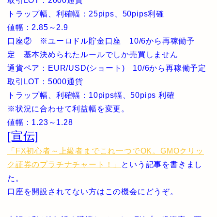
取引LOT：2000通貨
トラップ幅、利確幅：25pips、50pips利確
値幅：2.85～2.9
口座② ※ユーロドル貯金口座 10/6から再稼働予
定 基本決められたルールでしか売買しません
通貨ペア：EUR/USD(ショート) 10/6から再稼働予定
取引LOT：5000通貨
トラップ幅、利確幅：10pips幅、50pips 利確
※状況に合わせて利益幅を変更。
値幅：1.23～1.28
[宣伝]
「FX初心者～上級者までこれ一つでOK。GMOクリッ
ク証券のプラチナチャート！」
という記事を書きまし
た。
口座を開設されてない方はこの機会にどうぞ。