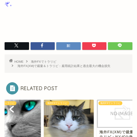
ぞ。
HOME
海外FXでトラリピ
海外FX(XM)で裁量＆トラリピ：雇用統計結果と過去最大の機会損失
RELATED POST
FXでトラリピ
海外FXでトラリピ
海外FXでトラリピ
海外FX(XM)で裁量
ラリピ：NYダウ急騰