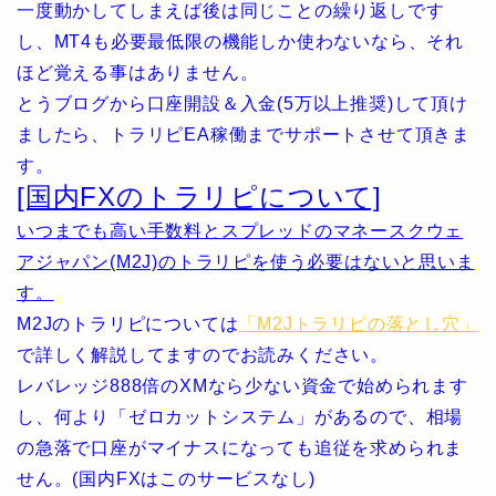
一度動かしてしまえば後は同じことの繰り返しです
し、MT4も必要最低限の機能しか使わないなら、それ
ほど覚える事はありません。
とうブログから口座開設＆入金(5万以上推奨)して頂け
ましたら、トラリピEA稼働までサポートさせて頂きま
す。
[国内FXのトラリピについて]
いつまでも高い手数料とスプレッドのマネースクウェ
アジャパン(M2J)のトラリピを使う必要はないと思いま
す。
M2Jのトラリピについては
「M2Jトラリピの落とし穴」
で詳しく解説してますのでお読みください。
レバレッジ888倍のXMなら少ない資金で始められます
し、何より「ゼロカットシステム」があるので、相場
の急落で口座がマイナスになっても追従を求められま
せん。(国内FXはこのサービスなし)