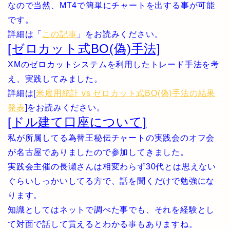
なので当然、MT4で簡単にチャートを出する事が可能
です。
詳細は「
この記事
」をお読みください。
[ゼロカット式BO(偽)手法]
XMのゼロカットシステムを利用したトレード手法を考
え、実践してみました。
詳細は[
米雇用統計 vs ゼロカット式BO(偽)手法の結果
発表
]をお読みください。
[ドル建て口座について]
私が所属してる為替王秘伝チャートの実践会のオフ会
が名古屋でありましたので参加してきました。
実践会主催の長瀬さんは相変わらず30代とは思えない
ぐらいしっかいしてる方で、話を聞くだけで勉強にな
ります。
知識としてはネットで調べた事でも、それを経験とし
て対面で話して貰えるとわかる事もありますね。