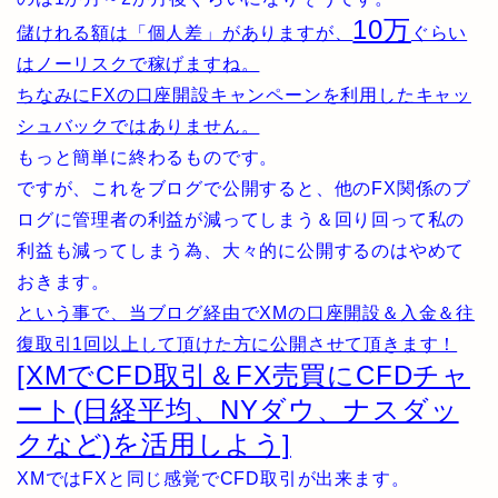
10万
儲けれる額は「個人差」がありますが、
ぐらい
はノーリスクで稼げますね。
ちなみにFXの口座開設キャンペーンを利用したキャッ
シュバックではありません。
もっと簡単に終わるものです。
ですが、これをブログで公開すると、他のFX関係のブ
ログに管理者の利益が減ってしまう＆回り回って私の
利益も減ってしまう為、大々的に公開するのはやめて
おきます。
という事で、当ブログ経由でXMの口座開設＆入金＆往
復取引1回以上して頂けた方に公開させて頂きます！
[XMでCFD取引＆FX売買にCFDチャ
ート(日経平均、NYダウ、ナスダッ
クなど)を活用しよう]
XMではFXと同じ感覚でCFD取引が出来ます。