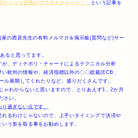
MOクリック証券のプラチナチャート！」
という記事を
。
資家の西原先生の有料メルマガ＆掲示板(質問など)サー
はあると思ってます。
すが、ディナポリ・チャートによるテクニカル分析
い欧州の情報や、経済指標以外の〇〇総裁(ECB、
メール展開してくれたりなど、盛りだくさんです。
日じゃわからないと思いますので、とりあえず1，2か月
ださい。
わり過ぎない点です。
見れるわけじゃないので、上手いタイミングで決済や
という形を取る事をお勧めします。