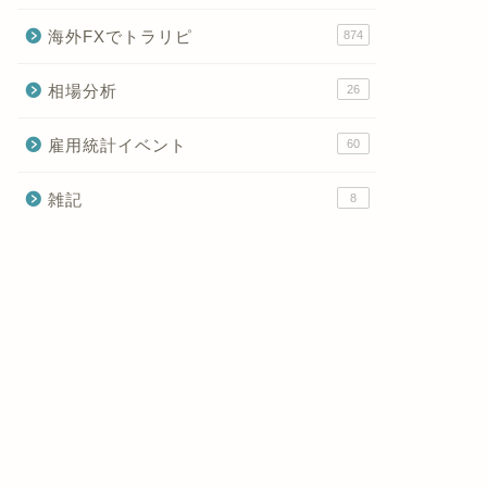
海外FXでトラリピ
874
相場分析
26
雇用統計イベント
60
雑記
8