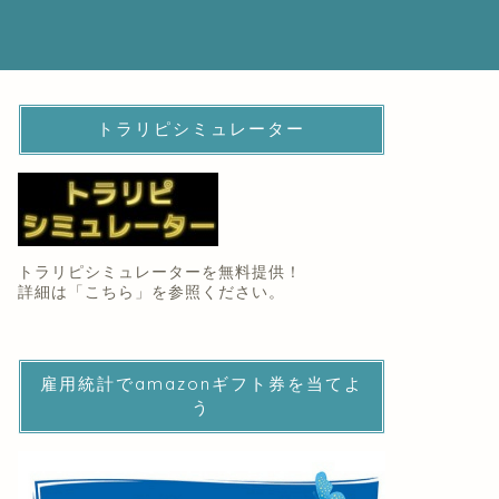
トラリピシミュレーター
トラリピシミュレーターを無料提供！
詳細は「
こちら
」を参照ください。
雇用統計でamazonギフト券を当てよ
う