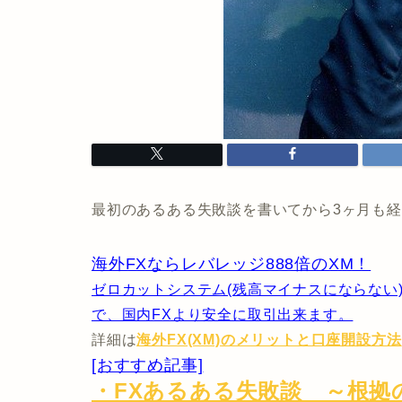
最初のあるある失敗談を書いてから3ヶ月も
海外FXならレバレッジ888倍のXM！
ゼロカットシステム(残高マイナスにならない)と
で、国内FXより安全に取引出来ます。
詳細は
海外FX(XM)のメリットと口座開設方法
[おすすめ記事]
・FXあるある失敗談 ～根拠