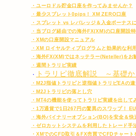
・ユーロドル貯金口座を作ってみませんか？
・最少スプレット0pips！ XM ZERO口座
・スプレット vs レバレッジ＆入金ボーナス
・当ブログ経由での海外FX(XM)の口座開設
・XMの口座開設マニュアル
・XM ロイヤルティプログラムと効果的な利
・海外FX(XM)ではネッテラー(Neteller)を
・週間トラリピ実績
トラリピ徹底解説 ～基礎か
・
・M2J指値トラリピと逆指値トラリピEAの違
・M2Jトラリピの落とし穴
・MT4の機能を使ってトラリピ実績を出して
・1万通貨で1日267円の驚異のスワップ！ EU
・海外バイナリーオプション(BO)を安全＆
・ゼロカットシステムを利用したトレード手法
・XMでのCFD取引＆FX売買でCFDチャー