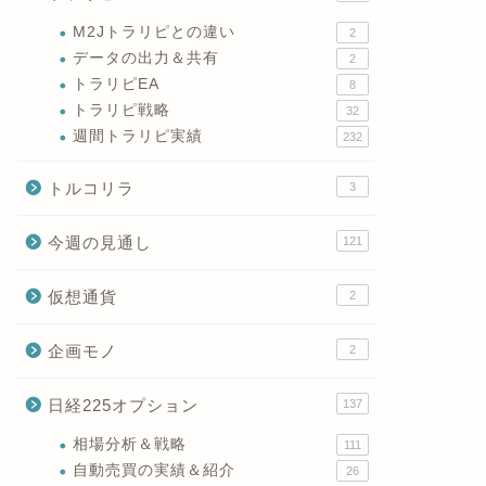
M2Jトラリピとの違い
2
データの出力＆共有
2
トラリピEA
8
トラリピ戦略
32
週間トラリピ実績
232
トルコリラ
3
今週の見通し
121
仮想通貨
2
企画モノ
2
日経225オプション
137
相場分析＆戦略
111
自動売買の実績＆紹介
26