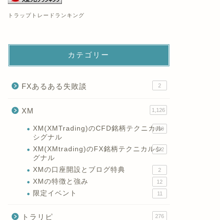
トラップトレードランキング
カテゴリー
FXあるある失敗談
2
XM
1,126
XM(XMTrading)のCFD銘柄テクニカル
699
シグナル
XM(XMtrading)のFX銘柄テクニカルシ
402
グナル
XMの口座開設とブログ特典
2
XMの特徴と強み
12
限定イベント
11
トラリピ
276