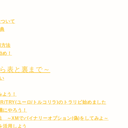
について
特典
用方法
お勧め！
ら表と裏まで～
い
みよう！
R/TRY(ユーロ/トルコリラ)のトラリピ始めました
快適にやろう！
 ～XMでバイナリーオプション(偽)をしてみよ～
トを活用しよう