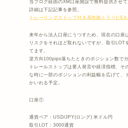
当ブログ経由のXM口座開設で無料提供させ
詳細は下記記事を参照。
トレーリングストップ付き高性能トラリピEA
来年から法人口座にうつすため、現在の口座は
リスクをそれほど取れないですが、取引LOT
てます。
逆方向100pips落ちたときのポジション数
トレールストップは要人発言や経済指標、そ
な時に一部のポジションの利益幅を広げて、ト
かいれる予定。
口座①
通貨ペア：USD/JPY(ロング) 米ドル円
取引LOT：3000通貨