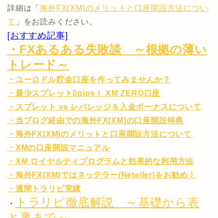
詳細は「
海外FX(XM)のメリットと口座開設方法につい
て
」をお読みください。
[おすすめ記事]
・FXあるある失敗談 ～根拠の薄い
トレード～
・ユーロドル貯金口座を作ってみませんか？
・最少スプレット0pips！ XM ZERO口座
・スプレット vs レバレッジ＆入金ボーナスについて
・当ブログ経由での海外FX(XM)の口座開設特典
・海外FX(XM)のメリットと口座開設方法について
・XMの口座開設マニュアル
・XM ロイヤルティプログラムと効果的な利用方法
・海外FX(XM)ではネッテラー(Neteller)をお勧め！
・週間トラリピ実績
トラリピ徹底解説 ～基礎から表
・
と裏まで～