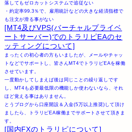
落してもゼロカットシステムで追従ない
・約定率99.3％で、雇用統計などの大きな経済指標で
も注文が滑る事がない
[MT4及びVPS(バーチャルプライベ
ートサーバー)でのトラリピEAのセ
ッティングについて]
まったくの初心者の方もいましたが、メールやチャッ
トなどでサポートし、皆さんMT4でトラリピEAを稼働
させています。
一度動かしてしまえば後は同じことの繰り返しです
し、MT4も必要最低限の機能しか使わないなら、それ
ほど覚える事はありません。
とうブログから口座開設＆入金(5万以上推奨)して頂け
ましたら、トラリピEA稼働までサポートさせて頂きま
す。
[国内FXのトラリピについて]