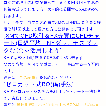
ログに管理者の利益が減ってしまう＆回り回って私の
利益も減ってしまう為、大々的に公開するのはやめて
おきます。
という事で、当ブログ経由でXMの口座開設＆入金＆往
復取引1回以上して頂けた方に公開させて頂きます！
[XMでCFD取引＆FX売買にCFDチャ
ート(日経平均、NYダウ、ナスダッ
クなど)を活用しよう]
XMではFXと同じ感覚でCFD取引が出来ます。
なので当然、MT4で簡単にチャートを出する事が可能
です。
詳細は「
この記事
」をお読みください。
[ゼロカット式BO(偽)手法]
XMのゼロカットシステムを利用したトレード手法を考
え、実践してみました。
詳細は[
米雇用統計 vs ゼロカット式BO(偽)手法の結果