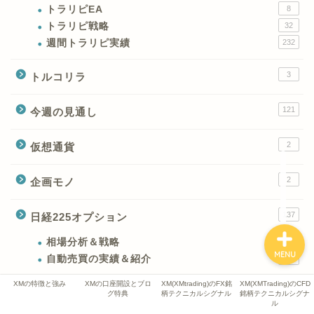
トラリピEA
8
XMの特徴と強み
トラリピ戦略
32
週間トラリピ実績
232
XMの口座開設とブログ特
典
3
トルコリラ
XM(XMtrading)のFX銘柄
121
今週の見通し
テクニカルシグナル
2
仮想通貨
XM(XMTrading)のCFD銘
柄テクニカルシグナル
2
企画モノ
137
日経225オプション
相場分析＆戦略
111
MENU
自動売買の実績＆紹介
26
XMの特徴と強み
XMの口座開設とブロ
XM(XMtrading)のFX銘
XM(XMTrading)のCFD
874
海外FXでトラリピ
グ特典
柄テクニカルシグナル
銘柄テクニカルシグナ
ル