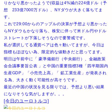
りかなり悪かったようで(収益は4%減の224億ドル（予
想 233億7000万ドル）、NYダウが大きく落ちてま
す。
これで29:00からのアップルの決算が予想より悪かった
らNYダウもかなり落ち、株安に伴って米ドル円やドル
ストレートが下落しそうなので要警戒です。
私が選択してる通貨ペアは色々動いてますが、今日は
指標もほぼない為、限定的な値動きだと思ってます。
明日は午前中に「 豪準備銀行（中央銀行）、金融政策
会合議事要旨公表 」と中国の重要指標3種「四半期国内
生産GDP」「小売売上高」「 鉱工業生産」が発表され
る為、大きく動く可能性が高そうです。
最近の中国の状況を見る限りでは、予想より悪い結果
になりそうな気がしますが。。。
[今日のユーロトルコ]