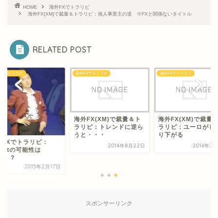
HOME
海外FXでトラリピ
海外FX(XM)で裁量＆トラリピ：個人事業主の道 ※FXと関係ないタイトル
RELATED POST
FXでトラリピ
海外FXでトラリピ
海外FXでトラリピ
海外FX(XM)で裁量＆ト
海外FX(XM)で裁量
ラリピ：トレンドに逆ら
ラリピ：ユーロがじ
うと・・・
り下がる
外FXでトラリピ：
2014年8月22日
2014年3
exitの可能性は
%！？
2015年2月17日
スポンサーリンク