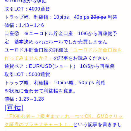
※10/10夜から稼動
取引LOT：4000通貨
トラップ幅、利確幅：10pips、
40pips
20pips
利確
値幅：1.43～1.46
口座② ※ユーロドル貯金口座 10/6から再稼働予
定 基本決められたルールでしか売買しません
ユーロドル貯金口座の詳細は
「ユーロドル貯金口座を
作ってみませんか？」
の記事をお読みください。
通貨ペア：EUR/USD(ショート) 10/6から再稼働
取引LOT：5000通貨
トラップ幅、利確幅：10pips幅、50pips 利確
※状況に合わせて利益幅を変更。
値幅：1.23～1.28
[宣伝]
「FX初心者～上級者までこれ一つでOK。GMOクリッ
ク証券のプラチナチャート！」
という記事を書きまし