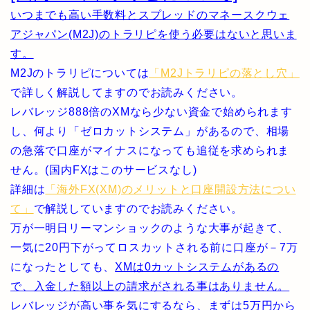
いつまでも高い手数料とスプレッドのマネースクウェ
アジャパン(M2J)のトラリピを使う必要はないと思いま
す。
M2Jのトラリピについては
「M2Jトラリピの落とし穴」
で詳しく解説してますのでお読みください。
レバレッジ888倍のXMなら少ない資金で始められます
し、何より「ゼロカットシステム」があるので、相場
の急落で口座がマイナスになっても追従を求められま
せん。(国内FXはこのサービスなし)
詳細は
「海外FX(XM)のメリットと口座開設方法につい
て」
で解説していますのでお読みください。
万が一明日リーマンショックのような大事が起きて、
一気に20円下がってロスカットされる前に口座が－7万
になったとしても、
XMは0カットシステムがあるの
で、入金した額以上の請求がされる事はありません。
レバレッジが高い事を気にするなら、まずは
5万円
から