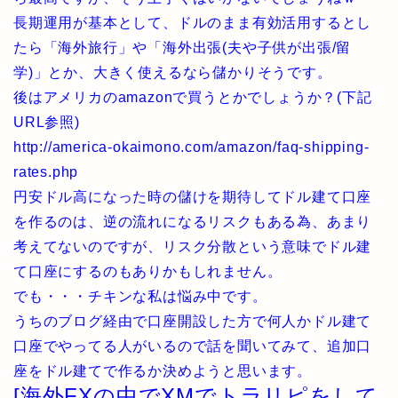
長期運用が基本として、ドルのまま有効活用するとし
たら「海外旅行」や「海外出張(夫や子供が出張/留
学)」とか、大きく使えるなら儲かりそうです。
後はアメリカのamazonで買うとかでしょうか？(下記
URL参照)
http://america-okaimono.com/amazon/faq-shipping-
rates.php
円安ドル高になった時の儲けを期待してドル建て口座
を作るのは、逆の流れになるリスクもある為、あまり
考えてないのですが、リスク分散という意味でドル建
て口座にするのもありかもしれません。
でも・・・チキンな私は悩み中です。
うちのブログ経由で口座開設した方で何人かドル建て
口座でやってる人がいるので話を聞いてみて、追加口
座をドル建てで作るか決めようと思います。
[海外FXの中でXMでトラリピをして