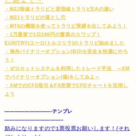
・M2J指値トラリピと逆指値トラリピEAの違い
・M2Jトラリピの落とし穴
・MT4の機能を使ってトラリピ実績を出してみよう！
・1万通貨で1日196円の驚異のスワップ！
EUR/TRY(ユーロ/トルコリラ)のトラリピ始めました
・海外バイナリーオプション(BO)を安全＆快適にやろ
う！
・ゼロカットシステムを利用したトレード手法 ～XM
でバイナリーオプション(偽)をしてみよ～
・XMでのCFD取引＆FX売買でCFDチャートを活用し
よう
—————————-テンプレ
———————————–
励みになりますので1票投票お願いします！(それ