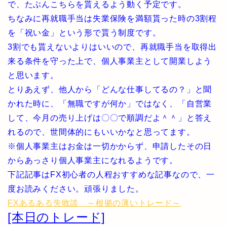
で、たぶんこちらを貰えるよう動く予定です。
ちなみに再就職手当は失業保険を満額貰った時の3割程
を「祝い金」という形で貰う制度です。
3割でも貰えないよりはいいので、再就職手当を取得出
来る条件を守った上で、個人事業主として開業しよう
と思います。
とりあえず、他人から「どんな仕事してるの？」と聞
かれた時に、「無職ですが何か」ではなく、「自営業
して、今月の売り上げは〇〇で順調だよ＾＾」と答え
れるので、世間体的にもいいかなと思ってます。
※個人事業主はお金は一切かからず、申請したその日
からあっさり個人事業主になれるようです。
下記記事はFX初心者の人程おすすめな記事なので、一
度お読みください。頑張りました。
FXあるある失敗談 ～根拠の薄いトレード～
[本日のトレード]