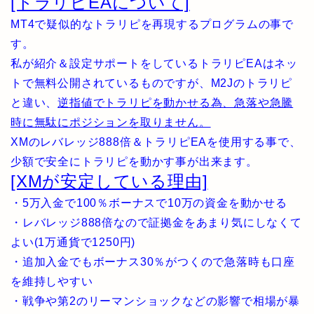
[トラリピEAについて]
MT4で疑似的なトラリピを再現するプログラムの事で
す。
私が紹介＆設定サポートをしているトラリピEAはネッ
トで無料公開されているものですが、M2Jのトラリピ
と違い、
逆指値でトラリピを動かせる為、急落や急騰
時に無駄にポジションを取りません。
XMのレバレッジ888倍＆トラリピEAを使用する事で、
少額で安全にトラリピを動かす事が出来ます。
[XMが安定している理由]
・5万入金で100％ボーナスで10万の資金を動かせる
・レバレッジ888倍なので証拠金をあまり気にしなくて
よい(1万通貨で1250円)
・追加入金でもボーナス30％がつくので急落時も口座
を維持しやすい
・戦争や第2のリーマンショックなどの影響で相場が暴