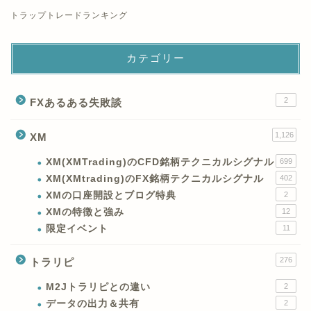
トラップトレードランキング
カテゴリー
2
FXあるある失敗談
1,126
XM
XM(XMTrading)のCFD銘柄テクニカルシグナル
699
XM(XMtrading)のFX銘柄テクニカルシグナル
402
XMの口座開設とブログ特典
2
XMの特徴と強み
12
限定イベント
11
276
トラリピ
M2Jトラリピとの違い
2
データの出力＆共有
2