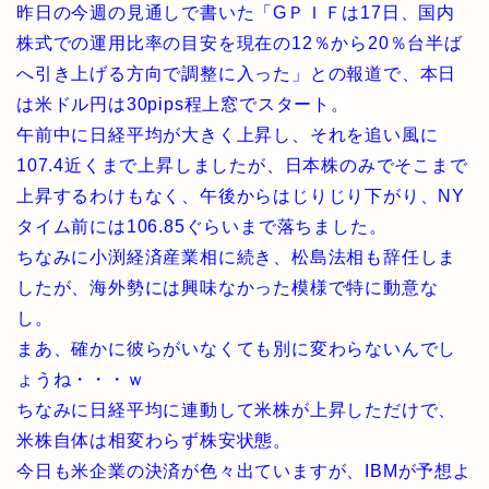
昨日の今週の見通しで書いた「GＰＩＦは17日、国内
株式での運用比率の目安を現在の12％から20％台半ば
へ引き上げる方向で調整に入った」との報道で、本日
は米ドル円は30pips程上窓でスタート。
午前中に日経平均が大きく上昇し、それを追い風に
107.4近くまで上昇しましたが、日本株のみでそこまで
上昇するわけもなく、午後からはじりじり下がり、NY
タイム前には106.85ぐらいまで落ちました。
ちなみに小渕経済産業相に続き、松島法相も辞任しま
したが、海外勢には興味なかった模様で特に動意な
し。
まあ、確かに彼らがいなくても別に変わらないんでし
ょうね・・・ｗ
ちなみに日経平均に連動して米株が上昇しただけで、
米株自体は相変わらず株安状態。
今日も米企業の決済が色々出ていますが、IBMが予想よ