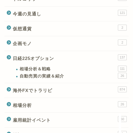
121
今週の見通し
2
仮想通貨
2
企画モノ
XMの特徴と強み
137
日経225オプション
XMの口座開設とブログ特
典
相場分析＆戦略
111
自動売買の実績＆紹介
26
XM(XMtrading)のFX銘柄
874
海外FXでトラリピ
テクニカルシグナル
26
相場分析
XM(XMTrading)のCFD銘
柄テクニカルシグナル
60
雇用統計イベント