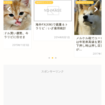
FXでトラリピ
海外FXでトラリピ
海外FXでトラリピ
海外FX(XM)で裁量＆ト
ラリピ：いざ雇用統計
ずはドル買い優勢。今
はトラリピに任せま
2014年8月1日
メルケル砲でユーロ
。
は年初来高値を更
2015年11月3日
下押し時は押し目買
が...
2017年5
スポンサーリンク