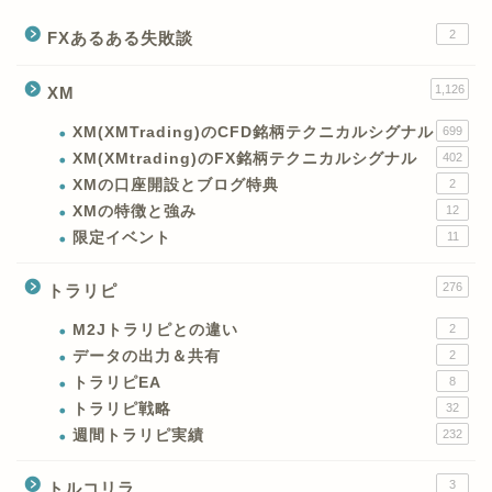
2
FXあるある失敗談
1,126
XM
XM(XMTrading)のCFD銘柄テクニカルシグナル
699
XM(XMtrading)のFX銘柄テクニカルシグナル
402
XMの口座開設とブログ特典
2
XMの特徴と強み
12
限定イベント
11
276
トラリピ
M2Jトラリピとの違い
2
データの出力＆共有
2
トラリピEA
8
トラリピ戦略
32
週間トラリピ実績
232
3
トルコリラ