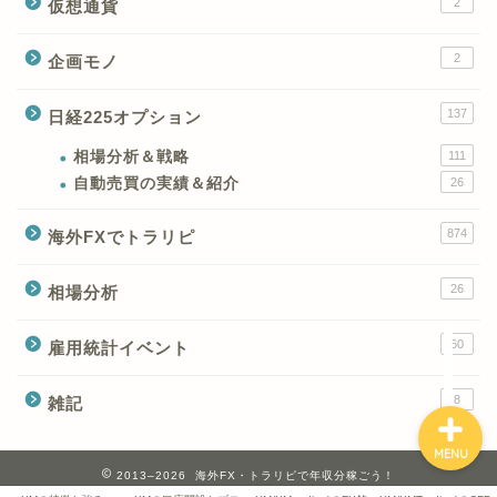
2
仮想通貨
2
企画モノ
XMの特徴と強み
137
日経225オプション
XMの口座開設とブログ特
典
相場分析＆戦略
111
自動売買の実績＆紹介
26
XM(XMtrading)のFX銘柄
874
海外FXでトラリピ
テクニカルシグナル
26
相場分析
XM(XMTrading)のCFD銘
柄テクニカルシグナル
60
雇用統計イベント
8
雑記
MENU
2013–2026 海外FX・トラリピで年収分稼ごう！