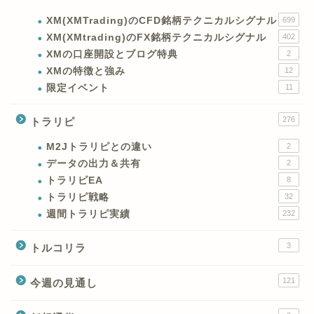
XM(XMTrading)のCFD銘柄テクニカルシグナル
699
XM(XMtrading)のFX銘柄テクニカルシグナル
402
XMの口座開設とブログ特典
2
XMの特徴と強み
12
限定イベント
11
276
トラリピ
M2Jトラリピとの違い
2
データの出力＆共有
2
トラリピEA
8
トラリピ戦略
32
週間トラリピ実績
232
3
トルコリラ
121
今週の見通し