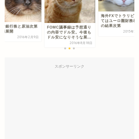
海外FXでトラリピ：
てはユーロ圏財務相
の結果次第
イツ銀行株と原油次第
FOMC議事録は予想通り
相場展開
2015年2
の内容でドル安。今後も
ドル安になりそうな展...
2016年2月9日
2016年8月18日
スポンサーリンク