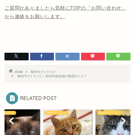
ご質問がありましたら気軽にTOPの「お問い合わせ」
から連絡をお願いします。
HOME
海外FXでトラリピ
海外FXでトラリピ：米GDP(改定値)で動意付くか？
RELATED POST
FXでトラリピ
海外FXでトラリピ
海外FXでトラリピ