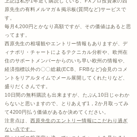
上記は私が1年近く購読している、FXプロ投資家の西
原先生の有料メルマガ＆掲示板(質問など)サービスで
す。
毎月4,200円とかなり高額ですが、その価値はあると思
ってます。
西原先生の相場観やエントリー情報もありますが、デ
ィナポリ・チャートによるテクニカル分析や、欧州在
住のサポートメンバーからのいち早い欧州の情報や、
経済指標以外の〇〇総裁(ECB、FRBなど)会見のコメ
ントをリアルタイムでメール展開してくれたりなど、
盛りだくさんです。
10日間の無料購読も出来ますが、たぶん10日じゃわか
らないと思いますので、とりあえず1，2か月取ってみ
て4200円払う価値があるか決めてください。
注意点は、
西原先生のエントリー情報にこだわり過ぎ
ない点です。