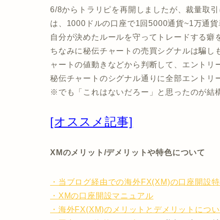
6/8からトラリピを再開しましたが、裁量取
は、1000ドルの口座で1回5000通貨~1万
自分が決めたルールを守ってトレードする癖
ちなみに秘伝チャートの売買シグナルは騙し
ャートの値動きなどから判断して、エントリ
秘伝チャートのシグナル通りに全部エントリ
※でも「これはないだろー」と思ったのが結
[オススメ記事]
XMのメリット/デメリットや特色について
・当ブログ経由での海外FX(XM)の口座開設
・XMの口座開設マニュアル
・海外FX(XM)のメリットとデメリットにつ