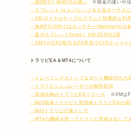
・国内FXと海外FXの違い
※税金の違いや法
・スプレット vs レバレッジ＆入金ボーナス
・XM ロイヤルティプログラムと効果的な利
・海外FX(XM)ではネッテラー(Neteller)が
・最少スプレット0pips！ XM ZERO口座
・XMでのCFD取引＆FX売買でCFDチャー
トラリピEA＆MT4について
・トレーリングストップ＆ガード機能付きの
・トラリピシミュレーターの無料提供
・原油先物のトラリピEAリリース
※XMはF
・M2J指値トラリピと逆指値トラリピEAの違
・M2Jトラリピの落とし穴
・MT4の機能を使ってトラリピ実績を出して