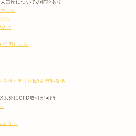
人口座についての解説あり
について
用方法
お勧め！
トを活用しよう
高性能トラリピEAを無料提供
X以外にCFD取引が可能
い
みよう！