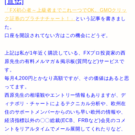
[宣伝]
「FX初心者～上級者までこれ一つでOK。GMOクリッ
ク証券のプラチナチャート！」
という記事を書きまし
た。
口座を開設されてない方はこの機会にどうぞ。
上記は私が1年近く購読している、FXプロ投資家の西
原先生の有料メルマガ＆掲示板(質問など)サービスで
す。
毎月4,200円とかなり高額ですが、その価値はあると思
ってます。
西原先生の相場観やエントリー情報もありますが、デ
ィナポリ・チャートによるテクニカル分析や、欧州在
住のサポートメンバーからのいち早い欧州の情報や、
経済指標以外の〇〇総裁(ECB、FRBなど)会見のコメ
ントをリアルタイムでメール展開してくれたりなど、