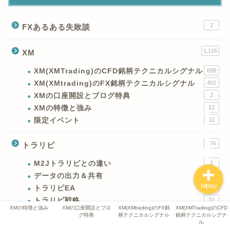
XMの特徴と強み
2
FXあるある失敗談
XMの口座開設とブログ特
典
1,126
XM
XM(XMTrading)のCFD銘柄テクニカルシグナル
699
XM(XMtrading)のFX銘柄
XM(XMtrading)のFX銘柄テクニカルシグナル
402
テクニカルシグナル
XMの口座開設とブログ特典
2
XMの特徴と強み
12
XM(XMTrading)のCFD銘
限定イベント
11
柄テクニカルシグナル
276
トラリピ
M2Jトラリピとの違い
2
データの出力＆共有
2
MENU
トラリピEA
8
トラリピ戦略
32
XMの特徴と強み
XMの口座開設とブロ
XM(XMtrading)のFX銘
XM(XMTrading)のCFD
週間トラリピ実績
232
グ特典
柄テクニカルシグナル
銘柄テクニカルシグナ
ル