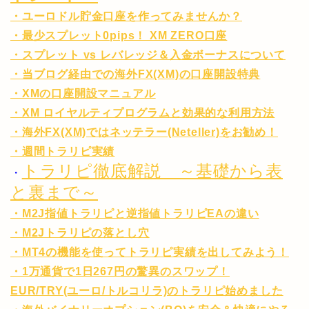
・ユーロドル貯金口座を作ってみませんか？
・最少スプレット0pips！ XM ZERO口座
・スプレット vs レバレッジ＆入金ボーナスについて
・当ブログ経由での海外FX(XM)の口座開設特典
・XMの口座開設マニュアル
・XM ロイヤルティプログラムと効果的な利用方法
・海外FX(XM)ではネッテラー(Neteller)をお勧め！
・週間トラリピ実績
トラリピ徹底解説 ～基礎から表
・
と裏まで～
・M2J指値トラリピと逆指値トラリピEAの違い
・M2Jトラリピの落とし穴
・MT4の機能を使ってトラリピ実績を出してみよう！
・1万通貨で1日267円の驚異のスワップ！
EUR/TRY(ユーロ/トルコリラ)のトラリピ始めました