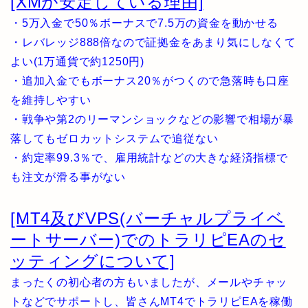
[XMが安定している理由]
・5万入金で50％ボーナスで7.5万の資金を動かせる
・レバレッジ888倍なので証拠金をあまり気にしなくて
よい(1万通貨で約1250円)
・追加入金でもボーナス20％がつくので急落時も口座
を維持しやすい
・戦争や第2のリーマンショックなどの影響で相場が暴
落してもゼロカットシステムで追従ない
・約定率99.3％で、雇用統計などの大きな経済指標で
も注文が滑る事がない
[MT4及びVPS(バーチャルプライベ
ートサーバー)でのトラリピEAのセ
ッティングについて]
まったくの初心者の方もいましたが、メールやチャッ
トなどでサポートし、皆さんMT4でトラリピEAを稼働