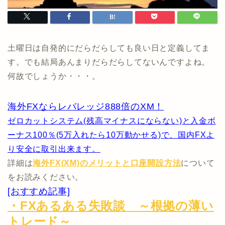
土曜日は自発的にだらだらしても良い日と定義してま
す。でも結局あんまりだらだらしてないんですよね。
何故でしょうか・・・。
海外FXならレバレッジ888倍のXM！
ゼロカットシステム(残高マイナスにならない)と入金ボ
ーナス100％(5万入れたら10万動かせる)で、国内FXよ
り安全に取引出来ます。
詳細は
海外FX(XM)のメリットと口座開設方法
について
をお読みください。
[おすすめ記事]
・FXあるある失敗談 ～根拠の薄い
トレード～