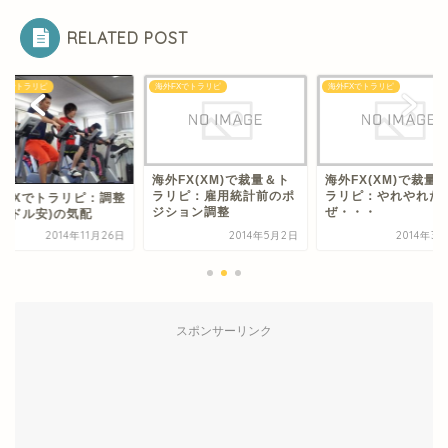
RELATED POST
FXでトラリピ
海外FXでトラリピ
海外FXでトラリピ
FX(XM)で裁量＆ト
海外FX(XM)で裁量＆ト
リピ：雇用統計前のポ
ラリピ：やれやれだ
海外FXでトラリピ：
ション調整
ぜ・・・
(円高ドル安)の気配
2014年5月2日
2014年3月26日
2014年11
スポンサーリンク