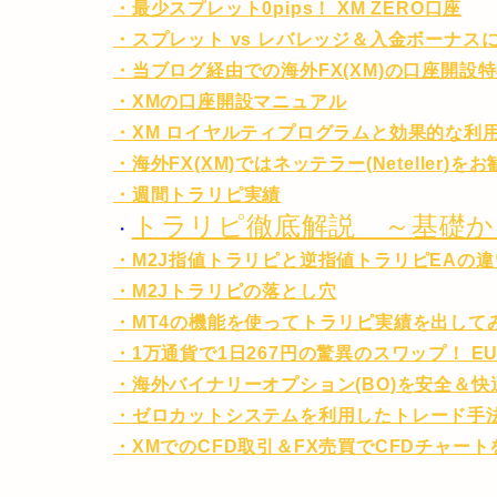
・最少スプレット0pips！ XM ZERO口座
・スプレット vs レバレッジ＆入金ボーナス
・当ブログ経由での海外FX(XM)の口座開設
・XMの口座開設マニュアル
・XM ロイヤルティプログラムと効果的な利
・海外FX(XM)ではネッテラー(Neteller)を
・週間トラリピ実績
トラリピ徹底解説 ～基礎か
・
・M2J指値トラリピと逆指値トラリピEAの違
・M2Jトラリピの落とし穴
・MT4の機能を使ってトラリピ実績を出して
・1万通貨で1日267円の驚異のスワップ！ EU
・海外バイナリーオプション(BO)を安全＆
・ゼロカットシステムを利用したトレード手法
・XMでのCFD取引＆FX売買でCFDチャー