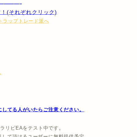
————–
！(それぞれクリック)
へ
にしてる人がいたらご注意ください。
トラリピEAをテスト中です。
引して頂けるユーザーに無料提供予定。