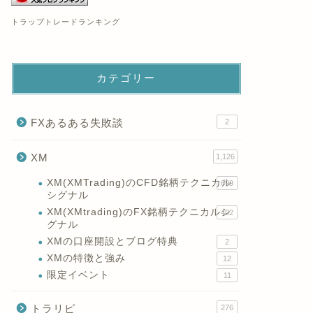
トラップトレードランキング
カテゴリー
FXあるある失敗談
2
XM
1,126
XM(XMTrading)のCFD銘柄テクニカル
699
シグナル
XM(XMtrading)のFX銘柄テクニカルシ
402
グナル
XMの口座開設とブログ特典
2
XMの特徴と強み
12
限定イベント
11
トラリピ
276