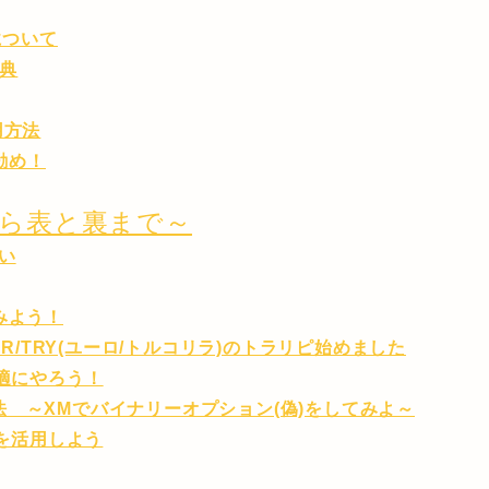
について
特典
用方法
お勧め！
ら表と裏まで～
い
みよう！
R/TRY(ユーロ/トルコリラ)のトラリピ始めました
快適にやろう！
 ～XMでバイナリーオプション(偽)をしてみよ～
トを活用しよう