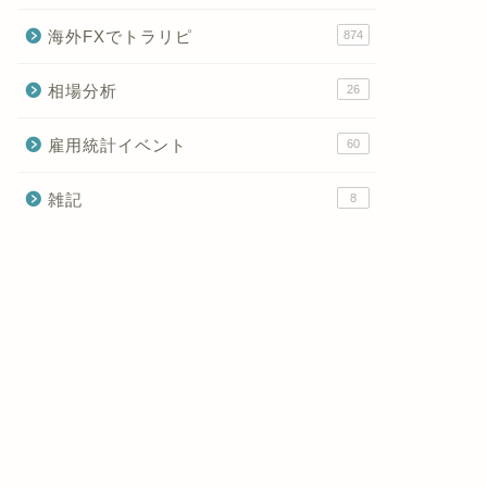
海外FXでトラリピ
874
相場分析
26
雇用統計イベント
60
雑記
8