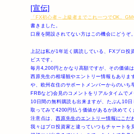
[宣伝]
「FX初心者～上級者までこれ一つでOK。G
書きました。
口座を開設されてない方はこの機会にどうぞ
上記は私が1年近く購読している、FXプロ投
ビスです。
毎月4,200円とかなり高額ですが、その価値
西原先生の相場観やエントリー情報もありま
や、欧州在住のサポートメンバーからのいち早
FRBなど)会見のコメントをリアルタイムで
10日間の無料購読も出来ますが、たぶん10
取ってみて4200円払う価値があるか決めてく
注意点は、
西原先生のエントリー情報にこだ
我々はプロ投資家と違っていつもチャートを