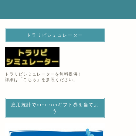
トラリピシミュレーター
トラリピシミュレーターを無料提供！
詳細は「
こちら
」を参照ください。
雇用統計でamazonギフト券を当てよ
う