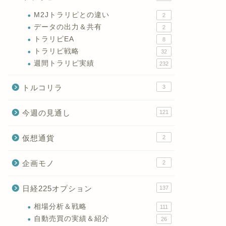
M2Jトラリピとの違い
2
データの出力＆共有
2
トラリピEA
8
トラリピ戦略
32
週間トラリピ実績
232
トルコリラ
3
今週の見通し
121
仮想通貨
2
企画モノ
2
日経225オプション
137
相場分析＆戦略
111
自動売買の実績＆紹介
26