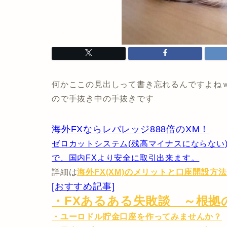
何かここの見出しって書き忘れるんですよね
ので手抜き中の手抜きです
海外FXならレバレッジ888倍のXM！
ゼロカットシステム(残高マイナスにならない)と
で、国内FXより安全に取引出来ます。
詳細は
海外FX(XM)のメリットと口座開設方法
[おすすめ記事]
・FXあるある失敗談 ～根拠
・ユーロドル貯金口座を作ってみませんか？