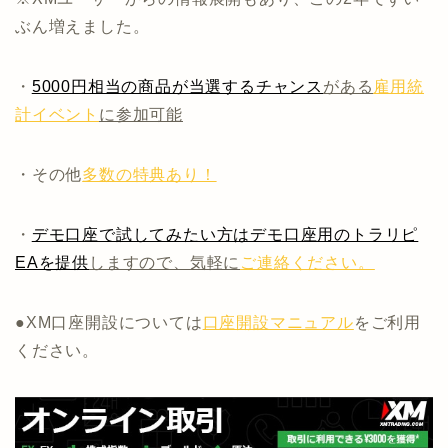
ぶん増えました。
・
5000円相当の商品が当選するチャンス
がある
雇用統
計イベント
に参加可能
・その他
多数の特典あり！
・
デモ口座で試してみたい方はデモ口座用のトラリピ
EAを提供
しますので、気軽に
ご連絡ください。
●XM口座開設については
口座開設マニュアル
をご利用
ください。