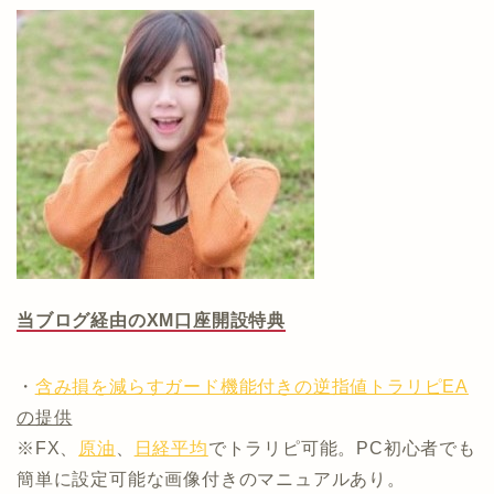
当ブログ経由のXM口座開設特典
・
含み損を減らすガード機能付きの逆指値トラリピEA
の提供
※FX、
原油
、
日経平均
でトラリピ可能。PC初心者でも
簡単に設定可能な画像付きのマニュアルあり。