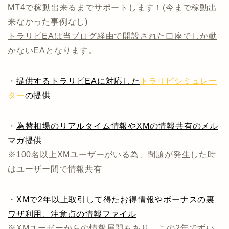
MT4で稼動出来るまでサポートします！(今まで稼動出
来なかった事例なし)
トラリピEAは当ブログ経由で開設された口座でしか動
かないEAとなります。
・
提供するトラリピEAに対応した
トラリピシミュレー
ター
の提供
・
為替相場のリアルタイム情報やXMの情報共有のメル
マガ提供
※100名以上XMユーザーがいる為、問題が発生した時
はユーザー間で情報共有
・
XMで2年以上取引して得たお得情報やボーナスの裏
ワザ利用、注意点の情報ファイル
※XMユーザーからの情報展開もあり、この2年でずい