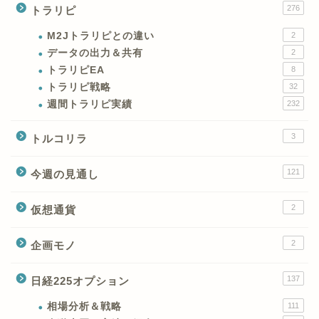
276
トラリピ
M2Jトラリピとの違い
2
データの出力＆共有
2
トラリピEA
8
トラリピ戦略
32
週間トラリピ実績
232
3
トルコリラ
121
今週の見通し
2
仮想通貨
2
企画モノ
XMの特徴と強み
137
日経225オプション
XMの口座開設とブログ特
典
相場分析＆戦略
111