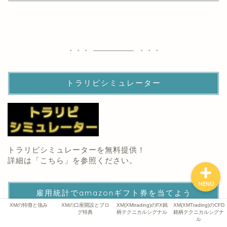
XMの特徴と強み
XMの口座開設とブログ特
典
XM(XMtrading)のFX銘柄
トラリピシミュレーター
テクニカルシグナル
XM(XMTrading)のCFD銘
柄テクニカルシグナル
トラリピシミュレーターを無料提供！
詳細は「
こちら
」を参照ください。
MENU
雇用統計でamazonギフト券を当てよう
XMの特徴と強み
XMの口座開設とブロ
XM(XMtrading)のFX銘
XM(XMTrading)のCFD
グ特典
柄テクニカルシグナル
銘柄テクニカルシグナ
ル