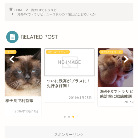
HOME
海外FXでトラリピ
海外FXでトラリピ：ユーロドルの下値はどこまでいくか
RELATED POST
FXでトラリピ
海外FXでトラリピ
海外FXでトラリピ
ついに残高がプラスに！
先行き好調！
海外FXでトラリピ：
統計前に戦線離脱
2014年1月23日
ずは様子見で利益確
2015年
定
2016年10月11日
スポンサーリンク