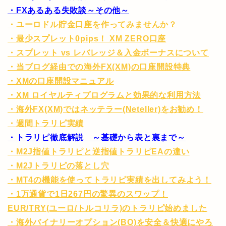
・FXあるある失敗談～その他～
・ユーロドル貯金口座を作ってみませんか？
・最少スプレット0pips！ XM ZERO口座
・スプレット vs レバレッジ＆入金ボーナスについて
・当ブログ経由での海外FX(XM)の口座開設特典
・XMの口座開設マニュアル
・XM ロイヤルティプログラムと効果的な利用方法
・海外FX(XM)ではネッテラー(Neteller)をお勧め！
・週間トラリピ実績
・トラリピ徹底解説 ～基礎から表と裏まで～
・M2J指値トラリピと逆指値トラリピEAの違い
・M2Jトラリピの落とし穴
・MT4の機能を使ってトラリピ実績を出してみよう！
・1万通貨で1日267円の驚異のスワップ！
EUR/TRY(ユーロ/トルコリラ)のトラリピ始めました
・海外バイナリーオプション(BO)を安全＆快適にやろ