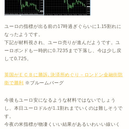
ユーロの指標が出る前の17時過ぎぐらいに1.15割れに
なったようです。
下記が材料視され、ユーロ売りが進んだようです。ユ
ーロポンドも一時的に0.7235まで下落し、今は少し戻
して0.725。
英国がＥＣＢに勝訴､決済所めぐり－ロンドン金融街防
衛で勝利
※ブルームバーグ
今後もユーロ安になるような材料ではないでしょう
し、本日ユーロドルが1.1割れまでいくのは難しそうで
す。
今夜の米指標が物凄くいい結果があるいわいい線いく