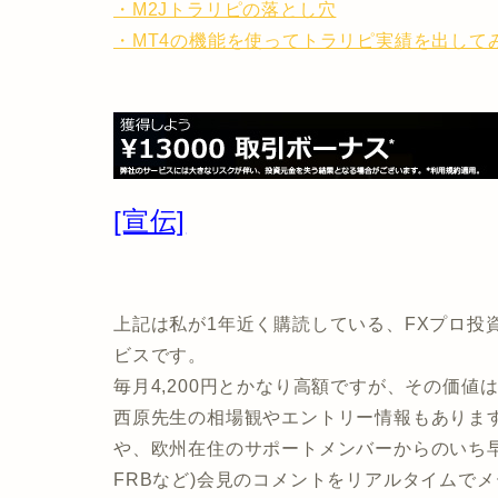
・M2Jトラリピの落とし穴
・MT4の機能を使ってトラリピ実績を出して
[宣伝]
上記は私が1年近く購読している、FXプロ投
ビスです。
毎月4,200円とかなり高額ですが、その価値
西原先生の相場観やエントリー情報もありま
や、欧州在住のサポートメンバーからのいち早
FRBなど)会見のコメントをリアルタイムで