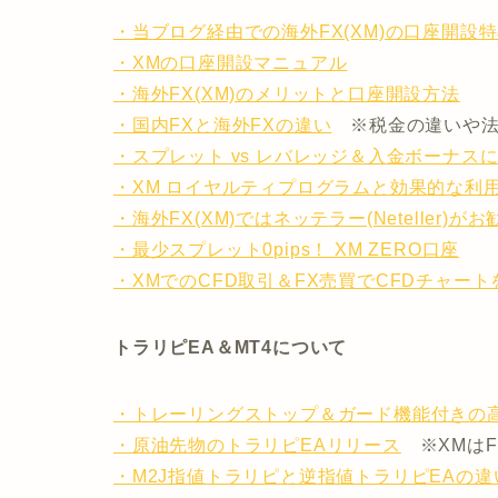
・当ブログ経由での海外FX(XM)の口座開設
・XMの口座開設マニュアル
・海外FX(XM)のメリットと口座開設方法
・国内FXと海外FXの違い
※税金の違いや法
・スプレット vs レバレッジ＆入金ボーナス
・XM ロイヤルティプログラムと効果的な利
・海外FX(XM)ではネッテラー(Neteller)が
・最少スプレット0pips！ XM ZERO口座
・XMでのCFD取引＆FX売買でCFDチャー
トラリピEA＆MT4について
・トレーリングストップ＆ガード機能付きの
・原油先物のトラリピEAリリース
※XMはF
・M2J指値トラリピと逆指値トラリピEAの違