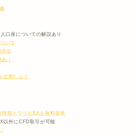
特典
人口座についての解説あり
について
用方法
お勧め！
トを活用しよう
高性能トラリピEAを無料提供
X以外にCFD取引が可能
い