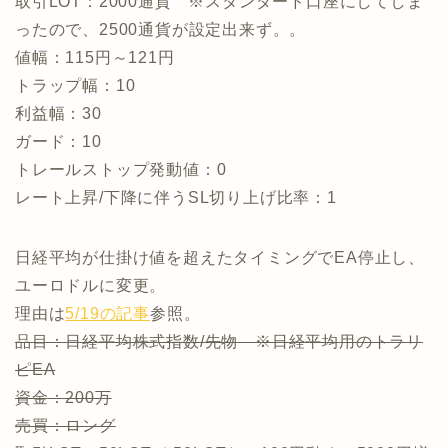
取引LOT：2000通貨 ※スタンダード口座にしてしま
ったので、2500通貨が設定出来ず。。
値幅：115円～121円
トラップ幅：10
利益幅：30
ガード：10
トレールストップ発動値：0
レート上昇/下降に伴うSL切り上げ比率：1
日経平均が仕掛け値を超えたタイミングでEA停止し、
ユーロドルに変更。
理由は
5/19の記事
参照。
品目：日経平均株式指数/先物 ※日経平均用のトラリ
ピEA
資金：200万
売買：ロング