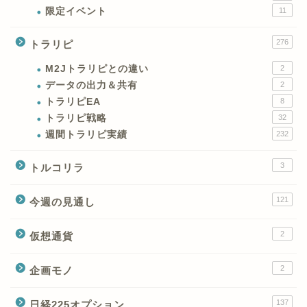
限定イベント
11
276
トラリピ
M2Jトラリピとの違い
2
データの出力＆共有
2
トラリピEA
8
トラリピ戦略
32
週間トラリピ実績
232
3
トルコリラ
121
今週の見通し
2
仮想通貨
2
企画モノ
XMの特徴と強み
137
日経225オプション